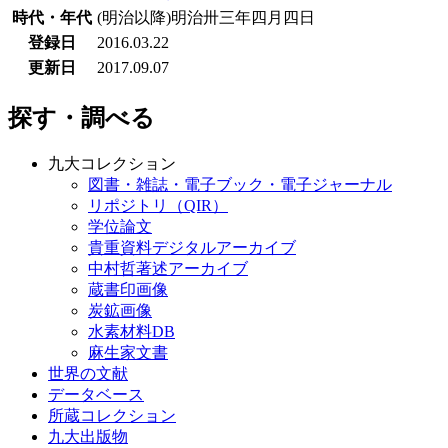
時代・年代
(明治以降)明治卅三年四月四日
登録日
2016.03.22
更新日
2017.09.07
探す・調べる
九大コレクション
図書・雑誌・電子ブック・電子ジャーナル
リポジトリ（QIR）
学位論文
貴重資料デジタルアーカイブ
中村哲著述アーカイブ
蔵書印画像
炭鉱画像
水素材料DB
麻生家文書
世界の文献
データベース
所蔵コレクション
九大出版物