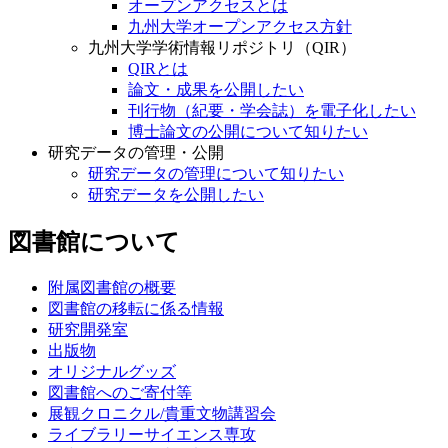
オープンアクセスとは
九州大学オープンアクセス方針
九州大学学術情報リポジトリ（QIR）
QIRとは
論文・成果を公開したい
刊行物（紀要・学会誌）を電子化したい
博士論文の公開について知りたい
研究データの管理・公開
研究データの管理について知りたい
研究データを公開したい
図書館について
附属図書館の概要
図書館の移転に係る情報
研究開発室
出版物
オリジナルグッズ
図書館へのご寄付等
展観クロニクル/貴重文物講習会
ライブラリーサイエンス専攻