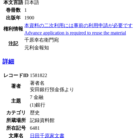
本文言語
日本語
巻冊数
1
出版年
1900
本資料の二次利用には事前の利用申請が必要です
権利情報
Advance application is required to reuse the material
千原幸右衛門宛
注記
元利金報知
詳細
レコードID
1581822
著者名
著者
安田銀行預金係より
7 金融
主題
(1)銀行
カテゴリ
歴史
所蔵場所
記録資料館
所在記号
6481
文庫名
日田千原家文書