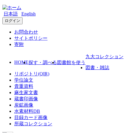
日本語
English
ログイン
お問合わせ
サイトポリシー
寄附
九大コレクション
HOME
探す・調べる
図書館を使う
図書・雑誌
リポジトリ(QIR)
学位論文
貴重資料
麻生家文書
蔵書印画像
炭鉱画像
水素材料DB
目録カード画像
所蔵コレクション