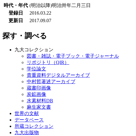
時代・年代
(明治以降)明治卅年二月三日
登録日
2016.03.22
更新日
2017.09.07
探す・調べる
九大コレクション
図書・雑誌・電子ブック・電子ジャーナル
リポジトリ（QIR）
学位論文
貴重資料デジタルアーカイブ
中村哲著述アーカイブ
蔵書印画像
炭鉱画像
水素材料DB
麻生家文書
世界の文献
データベース
所蔵コレクション
九大出版物