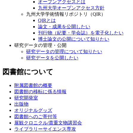
オープンアクセスとは
九州大学オープンアクセス方針
九州大学学術情報リポジトリ（QIR）
QIRとは
論文・成果を公開したい
刊行物（紀要・学会誌）を電子化したい
博士論文の公開について知りたい
研究データの管理・公開
研究データの管理について知りたい
研究データを公開したい
図書館について
附属図書館の概要
図書館の移転に係る情報
研究開発室
出版物
オリジナルグッズ
図書館へのご寄付等
展観クロニクル/貴重文物講習会
ライブラリーサイエンス専攻