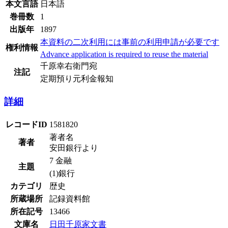
本文言語
日本語
巻冊数
1
出版年
1897
本資料の二次利用には事前の利用申請が必要です
権利情報
Advance application is required to reuse the material
千原幸右衛門宛
注記
定期預り元利金報知
詳細
レコードID
1581820
著者名
著者
安田銀行より
7 金融
主題
(1)銀行
カテゴリ
歴史
所蔵場所
記録資料館
所在記号
13466
文庫名
日田千原家文書