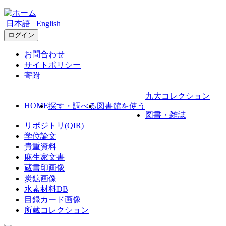
日本語
English
ログイン
お問合わせ
サイトポリシー
寄附
九大コレクション
HOME
探す・調べる
図書館を使う
図書・雑誌
リポジトリ(QIR)
学位論文
貴重資料
麻生家文書
蔵書印画像
炭鉱画像
水素材料DB
目録カード画像
所蔵コレクション