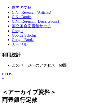
世界の文献
CiNii Research (Articles)
CiNii Books
CiNii Research (Dissertations)
国立国会図書館サーチ
Google
Google Scholar
Google Books
カーリル
利用統計
このページへのアクセス：68回
CLOSE
»
＜アーカイブ資料＞
両豊銀行定款