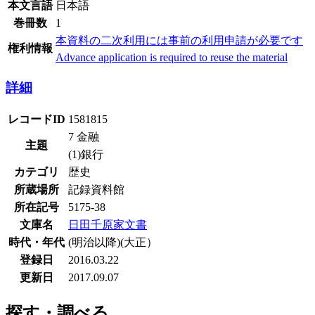
本文言語
日本語
巻冊数
1
本資料の二次利用には事前の利用申請が必要です
権利情報
Advance application is required to reuse the material
詳細
レコードID
1581815
7 金融
主題
(1)銀行
カテゴリ
歴史
所蔵場所
記録資料館
所在記号
5175-38
文庫名
日田千原家文書
時代・年代
(明治以降)(大正）
登録日
2016.03.22
更新日
2017.09.07
探す・調べる