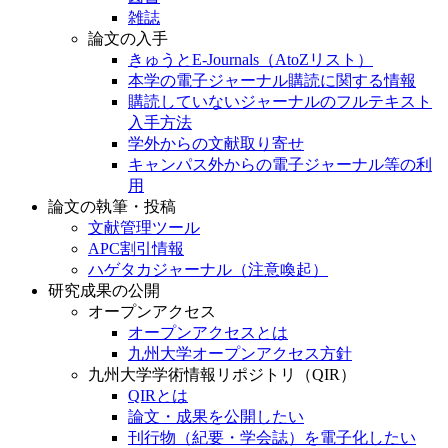
雑誌
論文の入手
きゅうとE-Journals（AtoZリスト）
本学の電子ジャーナル購読に関する情報
購読していないジャーナルのフルテキスト
入手方法
学外からの文献取り寄せ
キャンパス外からの電子ジャーナル等の利
用
論文の執筆・投稿
文献管理ツール
APC割引情報
ハゲタカジャーナル（注意喚起）
研究成果の公開
オープンアクセス
オープンアクセスとは
九州大学オープンアクセス方針
九州大学学術情報リポジトリ（QIR）
QIRとは
論文・成果を公開したい
刊行物（紀要・学会誌）を電子化したい