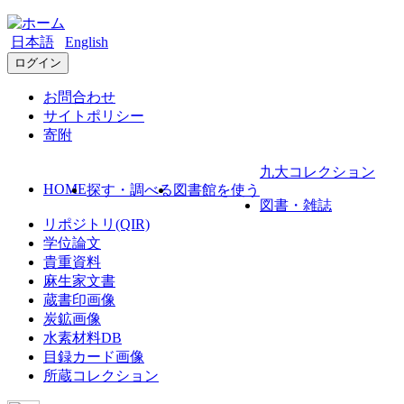
日本語
English
ログイン
お問合わせ
サイトポリシー
寄附
九大コレクション
HOME
探す・調べる
図書館を使う
図書・雑誌
リポジトリ(QIR)
学位論文
貴重資料
麻生家文書
蔵書印画像
炭鉱画像
水素材料DB
目録カード画像
所蔵コレクション