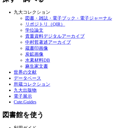
九大コレクション
図書・雑誌・電子ブック・電子ジャーナル
リポジトリ（QIR）
学位論文
貴重資料デジタルアーカイブ
中村哲著述アーカイブ
蔵書印画像
炭鉱画像
水素材料DB
麻生家文書
世界の文献
データベース
所蔵コレクション
九大出版物
電子展示
Cute.Guides
図書館を使う
利用ガイド