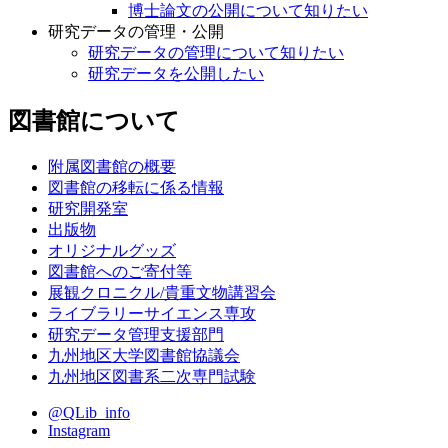
博士論文の公開について知りたい
研究データの管理・公開
研究データの管理について知りたい
研究データを公開したい
図書館について
附属図書館の概要
図書館の移転に係る情報
研究開発室
出版物
オリジナルグッズ
図書館へのご寄付等
展観クロニクル/貴重文物講習会
ライブラリーサイエンス専攻
研究データ管理支援部門
九州地区大学図書館協議会
九州地区図書系二次専門試験
@QLib_info
Instagram