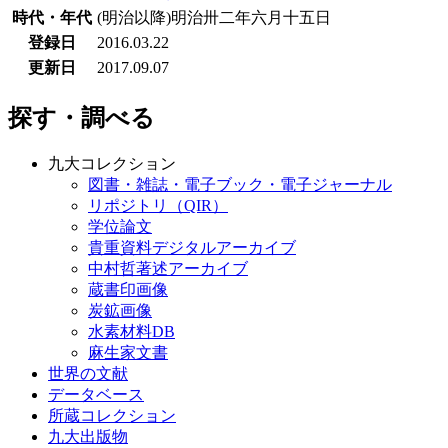
時代・年代
(明治以降)明治卅二年六月十五日
登録日
2016.03.22
更新日
2017.09.07
探す・調べる
九大コレクション
図書・雑誌・電子ブック・電子ジャーナル
リポジトリ（QIR）
学位論文
貴重資料デジタルアーカイブ
中村哲著述アーカイブ
蔵書印画像
炭鉱画像
水素材料DB
麻生家文書
世界の文献
データベース
所蔵コレクション
九大出版物