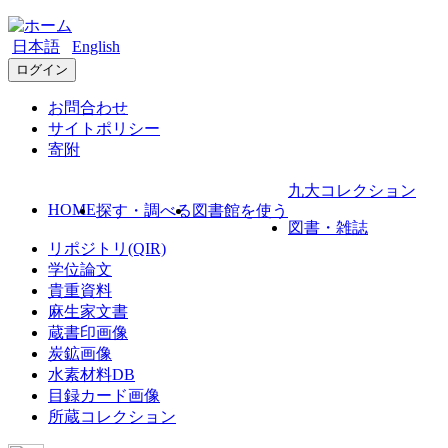
日本語
English
ログイン
お問合わせ
サイトポリシー
寄附
九大コレクション
HOME
探す・調べる
図書館を使う
図書・雑誌
リポジトリ(QIR)
学位論文
貴重資料
麻生家文書
蔵書印画像
炭鉱画像
水素材料DB
目録カード画像
所蔵コレクション