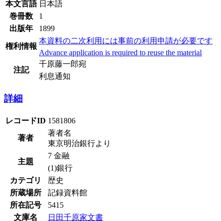
本文言語
日本語
巻冊数
1
出版年
1899
本資料の二次利用には事前の利用申請が必要です
権利情報
Advance application is required to reuse the material
千原藤一郎宛
注記
利息通知
詳細
レコードID
1581806
著者名
著者
東京明治銀行より
7 金融
主題
(1)銀行
カテゴリ
歴史
所蔵場所
記録資料館
所在記号
5415
文庫名
日田千原家文書