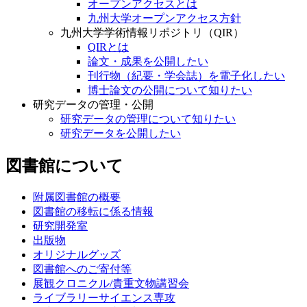
オープンアクセスとは
九州大学オープンアクセス方針
九州大学学術情報リポジトリ（QIR）
QIRとは
論文・成果を公開したい
刊行物（紀要・学会誌）を電子化したい
博士論文の公開について知りたい
研究データの管理・公開
研究データの管理について知りたい
研究データを公開したい
図書館について
附属図書館の概要
図書館の移転に係る情報
研究開発室
出版物
オリジナルグッズ
図書館へのご寄付等
展観クロニクル/貴重文物講習会
ライブラリーサイエンス専攻