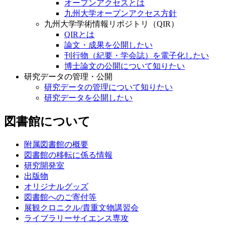
オープンアクセスとは
九州大学オープンアクセス方針
九州大学学術情報リポジトリ（QIR）
QIRとは
論文・成果を公開したい
刊行物（紀要・学会誌）を電子化したい
博士論文の公開について知りたい
研究データの管理・公開
研究データの管理について知りたい
研究データを公開したい
図書館について
附属図書館の概要
図書館の移転に係る情報
研究開発室
出版物
オリジナルグッズ
図書館へのご寄付等
展観クロニクル/貴重文物講習会
ライブラリーサイエンス専攻