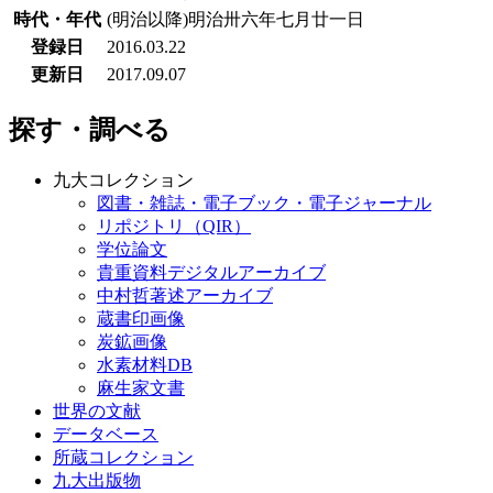
時代・年代
(明治以降)明治卅六年七月廿一日
登録日
2016.03.22
更新日
2017.09.07
探す・調べる
九大コレクション
図書・雑誌・電子ブック・電子ジャーナル
リポジトリ（QIR）
学位論文
貴重資料デジタルアーカイブ
中村哲著述アーカイブ
蔵書印画像
炭鉱画像
水素材料DB
麻生家文書
世界の文献
データベース
所蔵コレクション
九大出版物