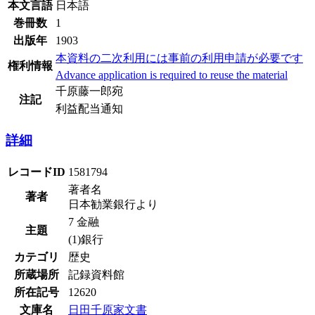
本文言語
日本語
巻冊数
1
出版年
1903
本資料の二次利用には事前の利用申請が必要です
権利情報
Advance application is required to reuse the material
千原藤一郎宛
注記
利益配当通知
詳細
レコードID
1581794
著者名
著者
日本勧業銀行より
7 金融
主題
(1)銀行
カテゴリ
歴史
所蔵場所
記録資料館
所在記号
12620
文庫名
日田千原家文書