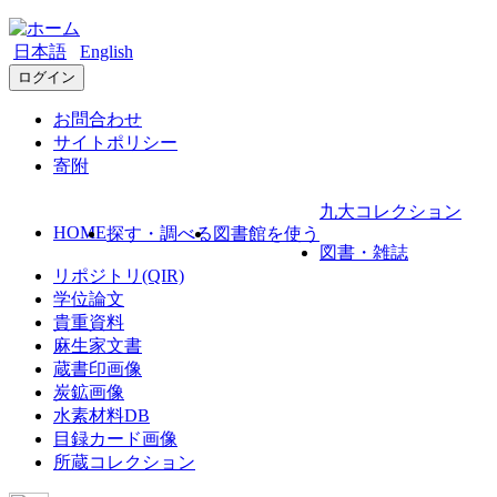
日本語
English
ログイン
お問合わせ
サイトポリシー
寄附
九大コレクション
HOME
探す・調べる
図書館を使う
図書・雑誌
リポジトリ(QIR)
学位論文
貴重資料
麻生家文書
蔵書印画像
炭鉱画像
水素材料DB
目録カード画像
所蔵コレクション