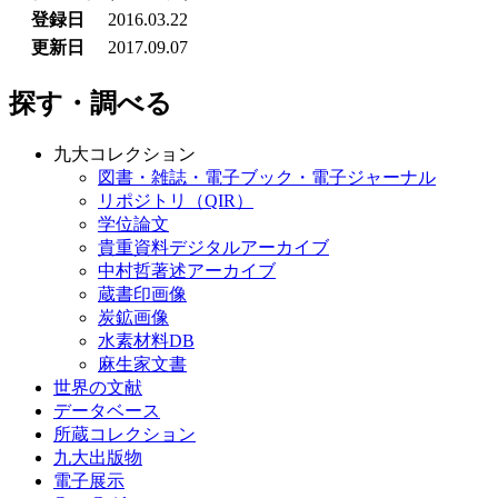
登録日
2016.03.22
更新日
2017.09.07
探す・調べる
九大コレクション
図書・雑誌・電子ブック・電子ジャーナル
リポジトリ（QIR）
学位論文
貴重資料デジタルアーカイブ
中村哲著述アーカイブ
蔵書印画像
炭鉱画像
水素材料DB
麻生家文書
世界の文献
データベース
所蔵コレクション
九大出版物
電子展示