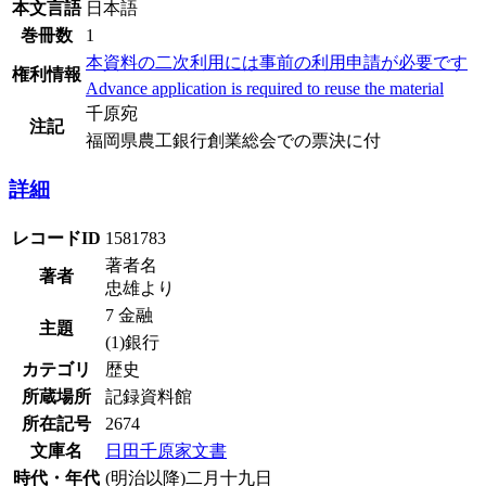
本文言語
日本語
巻冊数
1
本資料の二次利用には事前の利用申請が必要です
権利情報
Advance application is required to reuse the material
千原宛
注記
福岡県農工銀行創業総会での票決に付
詳細
レコードID
1581783
著者名
著者
忠雄より
7 金融
主題
(1)銀行
カテゴリ
歴史
所蔵場所
記録資料館
所在記号
2674
文庫名
日田千原家文書
時代・年代
(明治以降)二月十九日