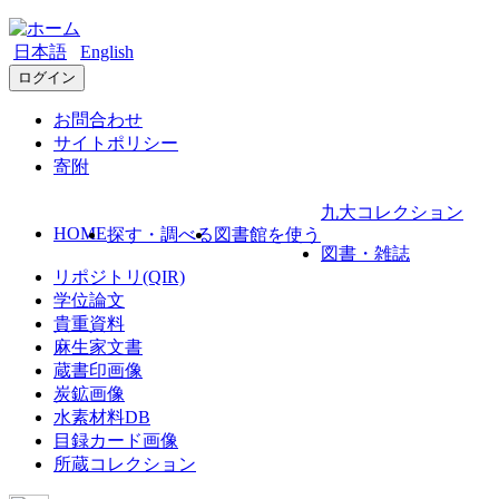
日本語
English
ログイン
お問合わせ
サイトポリシー
寄附
九大コレクション
HOME
探す・調べる
図書館を使う
図書・雑誌
リポジトリ(QIR)
学位論文
貴重資料
麻生家文書
蔵書印画像
炭鉱画像
水素材料DB
目録カード画像
所蔵コレクション