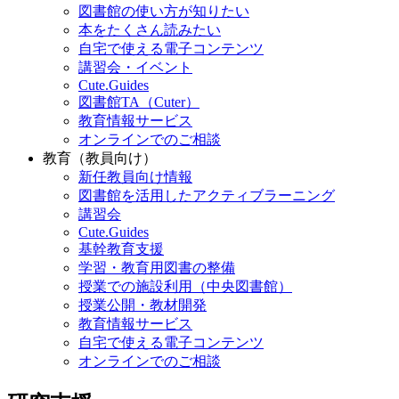
図書館の使い方が知りたい
本をたくさん読みたい
自宅で使える電子コンテンツ
講習会・イベント
Cute.Guides
図書館TA（Cuter）
教育情報サービス
オンラインでのご相談
教育（教員向け）
新任教員向け情報
図書館を活用したアクティブラーニング
講習会
Cute.Guides
基幹教育支援
学習・教育用図書の整備
授業での施設利用（中央図書館）
授業公開・教材開発
教育情報サービス
自宅で使える電子コンテンツ
オンラインでのご相談