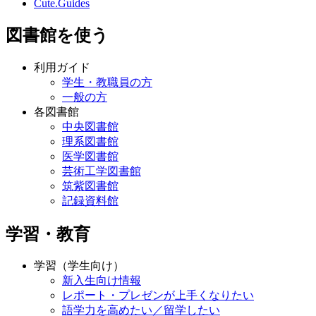
Cute.Guides
図書館を使う
利用ガイド
学生・教職員の方
一般の方
各図書館
中央図書館
理系図書館
医学図書館
芸術工学図書館
筑紫図書館
記録資料館
学習・教育
学習（学生向け）
新入生向け情報
レポート・プレゼンが上手くなりたい
語学力を高めたい／留学したい