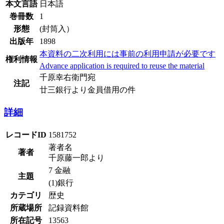
本文言語
日本語
巻冊数
1
形態
(封筒入）
出版年
1898
本資料の二次利用には事前の利用申請が必要です
権利情報
Advance application is required to reuse the material
千原幸右衛門宛
注記
廿三銀行より金員借用の件
詳細
レコードID
1581752
著者名
著者
千原藤一郎より
7 金融
主題
(1)銀行
カテゴリ
歴史
所蔵場所
記録資料館
所在記号
13563