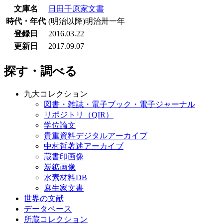
文庫名
日田千原家文書
時代・年代
(明治以降)明治卅一年
登録日
2016.03.22
更新日
2017.09.07
探す・調べる
九大コレクション
図書・雑誌・電子ブック・電子ジャーナル
リポジトリ（QIR）
学位論文
貴重資料デジタルアーカイブ
中村哲著述アーカイブ
蔵書印画像
炭鉱画像
水素材料DB
麻生家文書
世界の文献
データベース
所蔵コレクション