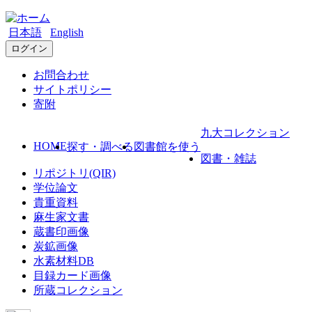
日本語
English
ログイン
お問合わせ
サイトポリシー
寄附
九大コレクション
HOME
探す・調べる
図書館を使う
図書・雑誌
リポジトリ(QIR)
学位論文
貴重資料
麻生家文書
蔵書印画像
炭鉱画像
水素材料DB
目録カード画像
所蔵コレクション