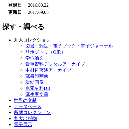
登録日
2016.03.22
更新日
2017.09.05
探す・調べる
九大コレクション
図書・雑誌・電子ブック・電子ジャーナル
リポジトリ（QIR）
学位論文
貴重資料デジタルアーカイブ
中村哲著述アーカイブ
蔵書印画像
炭鉱画像
水素材料DB
麻生家文書
世界の文献
データベース
所蔵コレクション
九大出版物
電子展示