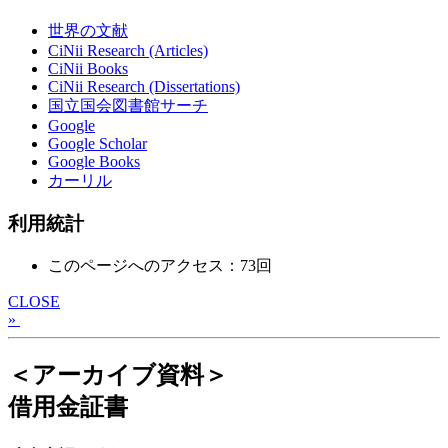
世界の文献
CiNii Research (Articles)
CiNii Books
CiNii Research (Dissertations)
国立国会図書館サーチ
Google
Google Scholar
Google Books
カーリル
利用統計
このページへのアクセス：73回
CLOSE
»
＜アーカイブ資料＞
借用金証書