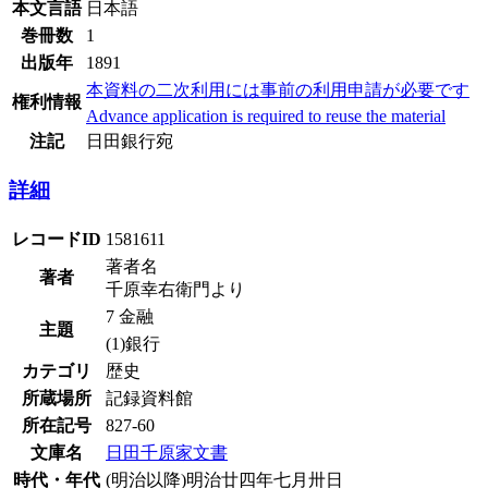
本文言語
日本語
巻冊数
1
出版年
1891
本資料の二次利用には事前の利用申請が必要です
権利情報
Advance application is required to reuse the material
注記
日田銀行宛
詳細
レコードID
1581611
著者名
著者
千原幸右衛門より
7 金融
主題
(1)銀行
カテゴリ
歴史
所蔵場所
記録資料館
所在記号
827-60
文庫名
日田千原家文書
時代・年代
(明治以降)明治廿四年七月卅日