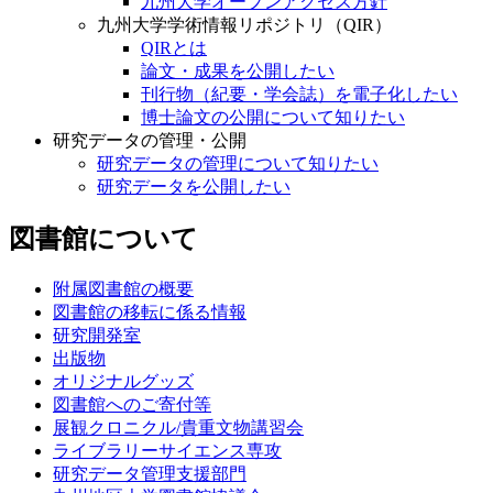
九州大学オープンアクセス方針
九州大学学術情報リポジトリ（QIR）
QIRとは
論文・成果を公開したい
刊行物（紀要・学会誌）を電子化したい
博士論文の公開について知りたい
研究データの管理・公開
研究データの管理について知りたい
研究データを公開したい
図書館について
附属図書館の概要
図書館の移転に係る情報
研究開発室
出版物
オリジナルグッズ
図書館へのご寄付等
展観クロニクル/貴重文物講習会
ライブラリーサイエンス専攻
研究データ管理支援部門