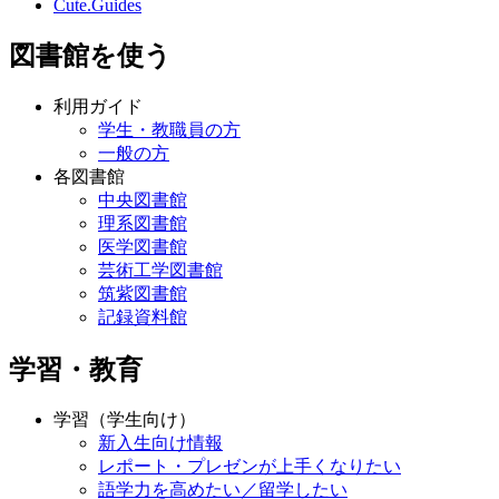
Cute.Guides
図書館を使う
利用ガイド
学生・教職員の方
一般の方
各図書館
中央図書館
理系図書館
医学図書館
芸術工学図書館
筑紫図書館
記録資料館
学習・教育
学習（学生向け）
新入生向け情報
レポート・プレゼンが上手くなりたい
語学力を高めたい／留学したい