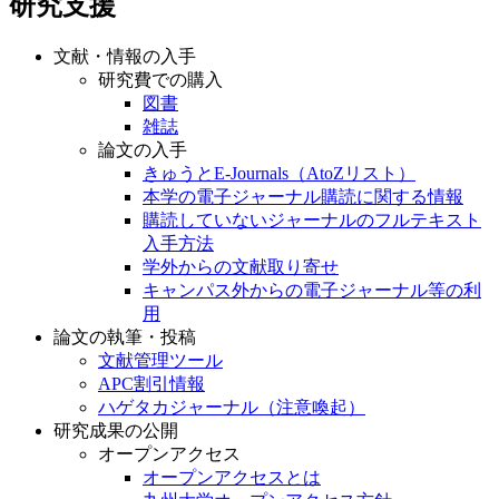
研究支援
文献・情報の入手
研究費での購入
図書
雑誌
論文の入手
きゅうとE-Journals（AtoZリスト）
本学の電子ジャーナル購読に関する情報
購読していないジャーナルのフルテキスト
入手方法
学外からの文献取り寄せ
キャンパス外からの電子ジャーナル等の利
用
論文の執筆・投稿
文献管理ツール
APC割引情報
ハゲタカジャーナル（注意喚起）
研究成果の公開
オープンアクセス
オープンアクセスとは