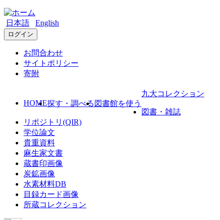
日本語
English
ログイン
お問合わせ
サイトポリシー
寄附
九大コレクション
HOME
探す・調べる
図書館を使う
図書・雑誌
リポジトリ(QIR)
学位論文
貴重資料
麻生家文書
蔵書印画像
炭鉱画像
水素材料DB
目録カード画像
所蔵コレクション