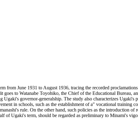
 term from June 1931 to August 1936, tracing the recorded proclamations
redit goes to Watanabe Toyohiko, the Chief of the Educational Bureau, a
 Ugaki's governor-generalship. The study also characterizes Ugaki's p
ovement in schools, such as the establishment of a" vocational training c
Yamanashi's rule. On the other hand, such policies as the introduction of
alf of Ugaki's term, should be regarded as preliminary to Minami's vigor