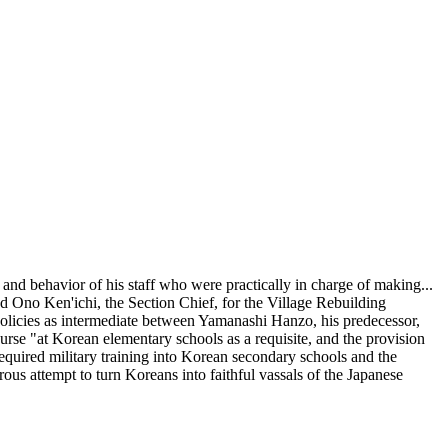
 and behavior of his staff who were practically in charge of making
...
nd Ono Ken'ichi, the Section Chief, for the Village Rebuilding
olicies as intermediate between Yamanashi Hanzo, his predecessor,
ourse "at Korean elementary schools as a requisite, and the provision
 required military training into Korean secondary schools and the
ous attempt to turn Koreans into faithful vassals of the Japanese