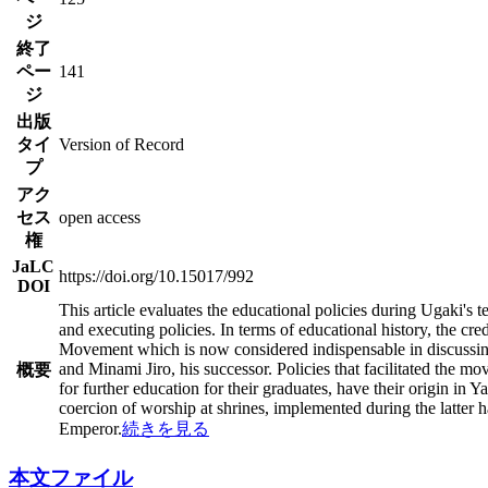
ジ
終了
ペー
141
ジ
出版
タイ
Version of Record
プ
アク
セス
open access
権
JaLC
https://doi.org/10.15017/992
DOI
This article evaluates the educational policies during Ugaki's
and executing policies. In terms of educational history, the c
Movement which is now considered indispensable in discussing
and Minami Jiro, his successor. Policies that facilitated the m
概要
for further education for their graduates, have their origin in 
coercion of worship at shrines, implemented during the latter h
Emperor.
続きを見る
本文ファイル