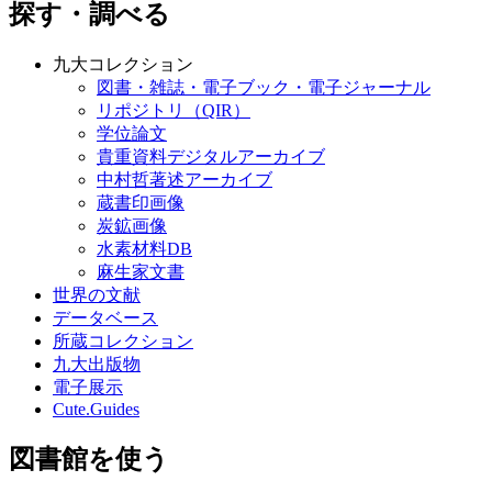
探す・調べる
九大コレクション
図書・雑誌・電子ブック・電子ジャーナル
リポジトリ（QIR）
学位論文
貴重資料デジタルアーカイブ
中村哲著述アーカイブ
蔵書印画像
炭鉱画像
水素材料DB
麻生家文書
世界の文献
データベース
所蔵コレクション
九大出版物
電子展示
Cute.Guides
図書館を使う