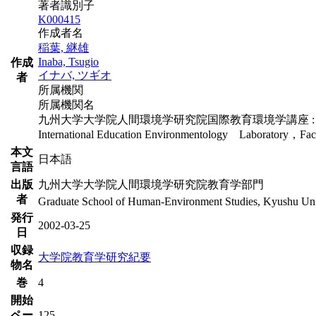
著者識別子
K000415
作成者名
稲葉, 継雄
Inaba, Tsugio
作成
イナバ, ツギオ
者
所属機関
所属機関名
九州大学大学院人間環境学研究院国際教育環境学講座 : 
International Education Environmentology Laboratory，Facul
本文
日本語
言語
出版
九州大学大学院人間環境学研究院教育学部門
者
Graduate School of Human-Environment Studies, Kyushu Uni
発行
2002-03-25
日
収録
大学院教育学研究紀要
物名
巻
4
開始
ペー
125