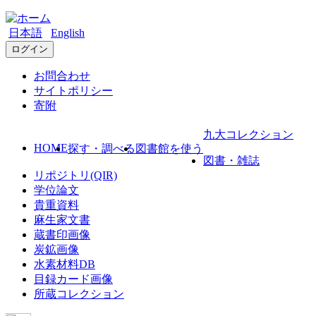
日本語
English
ログイン
お問合わせ
サイトポリシー
寄附
九大コレクション
HOME
探す・調べる
図書館を使う
図書・雑誌
リポジトリ(QIR)
学位論文
貴重資料
麻生家文書
蔵書印画像
炭鉱画像
水素材料DB
目録カード画像
所蔵コレクション