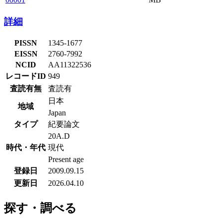
詳細
PISSN
1345-1677
EISSN
2760-7992
NCID
AA11322536
レコードID
949
査読有無
査読有
日本
地域
Japan
タイプ
紀要論文
20A.D
時代・年代
現代
Present age
登録日
2009.09.15
更新日
2026.04.10
探す・調べる