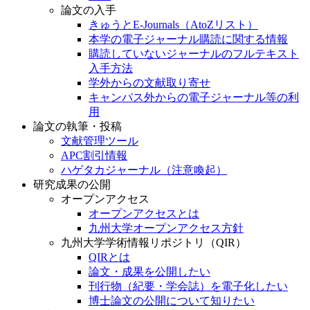
論文の入手
きゅうとE-Journals（AtoZリスト）
本学の電子ジャーナル購読に関する情報
購読していないジャーナルのフルテキスト
入手方法
学外からの文献取り寄せ
キャンパス外からの電子ジャーナル等の利
用
論文の執筆・投稿
文献管理ツール
APC割引情報
ハゲタカジャーナル（注意喚起）
研究成果の公開
オープンアクセス
オープンアクセスとは
九州大学オープンアクセス方針
九州大学学術情報リポジトリ（QIR）
QIRとは
論文・成果を公開したい
刊行物（紀要・学会誌）を電子化したい
博士論文の公開について知りたい