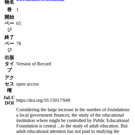
物名
巻
1
開始
ペー
65
ジ
終了
ペー
78
ジ
出版
タイ
Version of Record
プ
アク
セス
open access
権
JaLC
https://doi.org/10.15017/949
DOI
Considering the large increase in the number of foundations
a local government finances, the study of the educational
institution where might be controlled by Public Educational
Foundation is central
...
to the study of adult education. But
adult educational attention has not paid to studying the