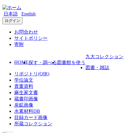
日本語
English
ログイン
お問合わせ
サイトポリシー
寄附
九大コレクション
HOME
探す・調べる
図書館を使う
図書・雑誌
リポジトリ(QIR)
学位論文
貴重資料
麻生家文書
蔵書印画像
炭鉱画像
水素材料DB
目録カード画像
所蔵コレクション