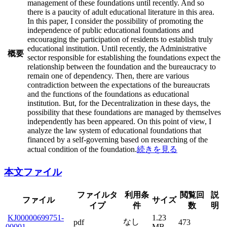
management of these foundations until recently. And so
there is a paucity of adult educational literature in this area.
In this paper, I consider the possibility of promoting the
independence of public educational foundations and
encouraging the participation of residents to establish truly
educational institution. Until recently, the Administrative
概要
sector responsible for establishing the foundations expect the
relationship between the foundation and the bureaucracy to
remain one of dependency. Then, there are various
contradiction between the expectations of the bureaucrats
and the functions of the foundations as educational
institution. But, for the Decentralization in these days, the
possibility that these foundations are managed by themselves
independently has been appeared. On this point of view, I
analyze the law system of educational foundations that
financed by a self-governing based on researching of the
actual condition of the foundation.
続きを見る
本文ファイル
ファイルタ
利用条
閲覧回
説
ファイル
サイズ
イプ
件
数
明
KJ00000699751-
1.23
なし
pdf
473
00001
MB