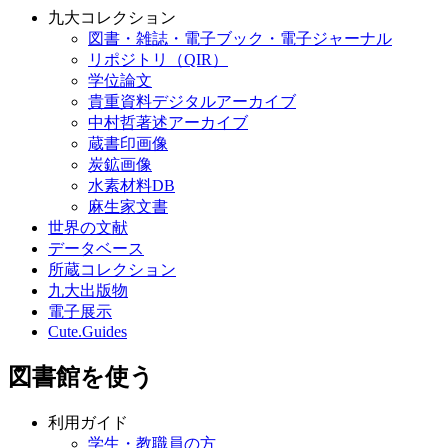
九大コレクション
図書・雑誌・電子ブック・電子ジャーナル
リポジトリ（QIR）
学位論文
貴重資料デジタルアーカイブ
中村哲著述アーカイブ
蔵書印画像
炭鉱画像
水素材料DB
麻生家文書
世界の文献
データベース
所蔵コレクション
九大出版物
電子展示
Cute.Guides
図書館を使う
利用ガイド
学生・教職員の方