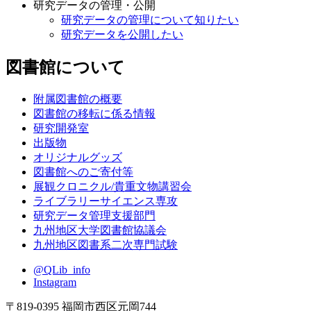
研究データの管理・公開
研究データの管理について知りたい
研究データを公開したい
図書館について
附属図書館の概要
図書館の移転に係る情報
研究開発室
出版物
オリジナルグッズ
図書館へのご寄付等
展観クロニクル/貴重文物講習会
ライブラリーサイエンス専攻
研究データ管理支援部門
九州地区大学図書館協議会
九州地区図書系二次専門試験
@QLib_info
Instagram
〒819-0395 福岡市西区元岡744