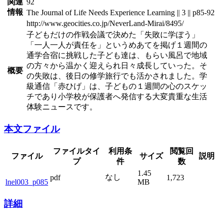
関連
92
情報
The Journal of Life Needs Experience Learning || 3 || p85-92
http://www.geocities.co.jp/NeverLand-Mirai/8495/
子どもだけの作戦会議で決めた「失敗に学ぼう」
「一人一人が責任を」というめあてを掲げ１週間の
通学合宿に挑戦した子ども達は、もらい風呂で地域
の方々から温かく迎えられ日々成長していった。そ
概要
の失敗は、後日の修学旅行でも活かされました。学
級通信「赤ひげ」は、子どもの１週間の心のスケッ
チであり小学校が保護者へ発信する大変貴重な生活
体験ニュースです。
本文ファイル
ファイルタイ
利用条
閲覧回
ファイル
サイズ
説明
プ
件
数
1.45
なし
pdf
1,723
lnel003_p085
MB
詳細