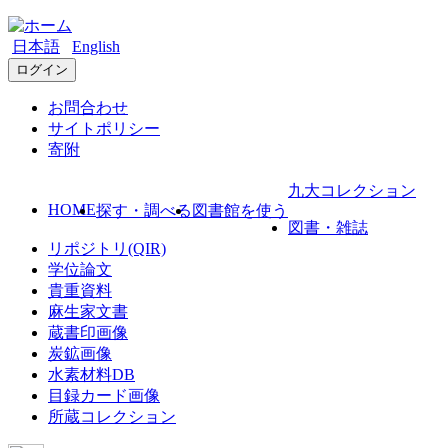
日本語
English
ログイン
お問合わせ
サイトポリシー
寄附
九大コレクション
HOME
探す・調べる
図書館を使う
図書・雑誌
リポジトリ(QIR)
学位論文
貴重資料
麻生家文書
蔵書印画像
炭鉱画像
水素材料DB
目録カード画像
所蔵コレクション