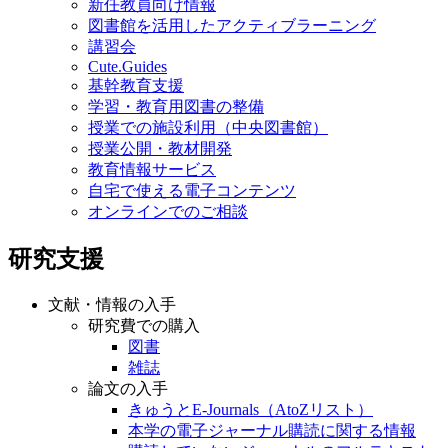
新任教員向け情報
図書館を活用したアクティブラーニング
講習会
Cute.Guides
基幹教育支援
学習・教育用図書の整備
授業での施設利用（中央図書館）
授業公開・教材開発
教育情報サービス
自宅で使える電子コンテンツ
オンラインでのご相談
研究支援
文献・情報の入手
研究費での購入
図書
雑誌
論文の入手
きゅうとE-Journals（AtoZリスト）
本学の電子ジャーナル購読に関する情報