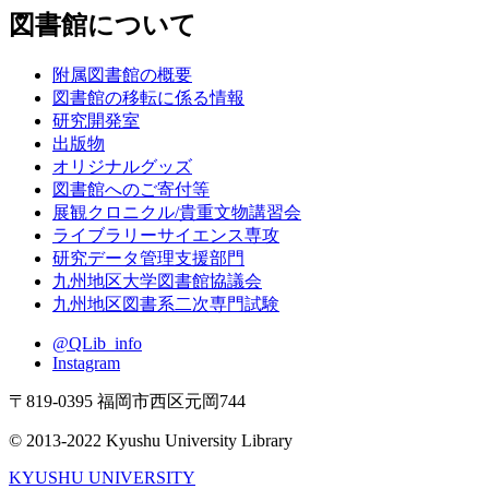
図書館について
附属図書館の概要
図書館の移転に係る情報
研究開発室
出版物
オリジナルグッズ
図書館へのご寄付等
展観クロニクル/貴重文物講習会
ライブラリーサイエンス専攻
研究データ管理支援部門
九州地区大学図書館協議会
九州地区図書系二次専門試験
@QLib_info
Instagram
〒819-0395 福岡市西区元岡744
© 2013-2022 Kyushu University Library
KYUSHU UNIVERSITY