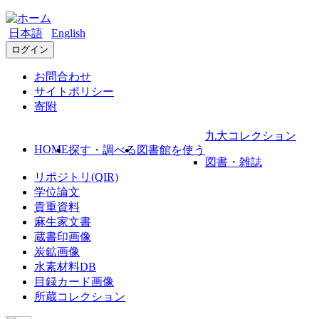
日本語
English
ログイン
お問合わせ
サイトポリシー
寄附
九大コレクション
HOME
探す・調べる
図書館を使う
図書・雑誌
リポジトリ(QIR)
学位論文
貴重資料
麻生家文書
蔵書印画像
炭鉱画像
水素材料DB
目録カード画像
所蔵コレクション