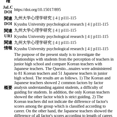
権
JaLC
https://doi.org/10.15017/895
DOI
九州大学心理学研究 || 4 || p111-115
関連
DOI
Kyushu University psychological research || 4 || p111-115
九州大学心理学研究 || 4 || p111-115
関連
URI
Kyushu University psychological research || 4 || p111-115
関連
九州大学心理学研究 || 4 || p111-115
情報
Kyushu University psychological research || 4 || p111-115
The purpose of the present study is to investigate the
relationships with students from the perception of teachers in
junior high school and compare Korean teachers with
Japanese teachers. The Questio
...
nnaires were administered
to 81 Korean teachers and 51 Japanese teachers in junior
high school. The results are as follows. 1) The Korean and
Japanese teachers showed 2 common factors by factor
analysis understanding against students, a difficulty of
概要
guiding for students. In addition, the only Korean teachers
showed the other factor which is strict guiding. 2) The
Korean teachers did not indicate the difference of factor's
scores among the group which is classified according to
career. On the other hand, the Japanese teachers showed the
difference of all factor's scores according to length of career.