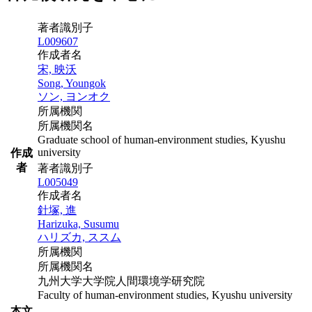
著者識別子
L009607
作成者名
宋, 映沃
Song, Youngok
ソン, ヨンオク
所属機関
所属機関名
Graduate school of human-environment studies, Kyushu
university
作成
者
著者識別子
L005049
作成者名
針塚, 進
Harizuka, Susumu
ハリズカ, ススム
所属機関
所属機関名
九州大学大学院人間環境学研究院
Faculty of human-environment studies, Kyushu university
本文