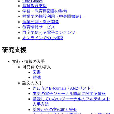
Cute.Guides
基幹教育支援
学習・教育用図書の整備
授業での施設利用（中央図書館）
授業公開・教材開発
教育情報サービス
自宅で使える電子コンテンツ
オンラインでのご相談
研究支援
文献・情報の入手
研究費での購入
図書
雑誌
論文の入手
きゅうとE-Journals（AtoZリスト）
本学の電子ジャーナル購読に関する情報
購読していないジャーナルのフルテキスト
入手方法
学外からの文献取り寄せ