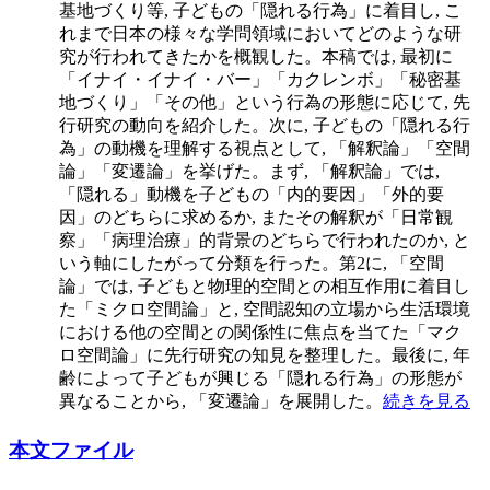
基地づくり等, 子どもの「隠れる行為」に着目し, こ
れまで日本の様々な学問領域においてどのような研
究が行われてきたかを概観した。本稿では, 最初に
「イナイ・イナイ・バー」「カクレンボ」「秘密基
地づくり」「その他」という行為の形態に応じて, 先
行研究の動向を紹介した。次に, 子どもの「隠れる行
為」の動機を理解する視点として, 「解釈論」「空間
論」「変遷論」を挙げた。まず, 「解釈論」では,
「隠れる」動機を子どもの「内的要因」「外的要
因」のどちらに求めるか, またその解釈が「日常観
察」「病理治療」的背景のどちらで行われたのか, と
いう軸にしたがって分類を行った。第2に, 「空間
論」では, 子どもと物理的空間との相互作用に着目し
た「ミクロ空間論」と, 空間認知の立場から生活環境
における他の空間との関係性に焦点を当てた「マク
ロ空間論」に先行研究の知見を整理した。最後に, 年
齢によって子どもが興じる「隠れる行為」の形態が
異なることから, 「変遷論」を展開した。
続きを見る
本文ファイル