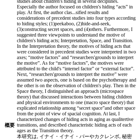
studies about children's hiding in several deciplines.
Especially the author focused on children's hiding “acts” in
play. At first, the author clas
...
sified results and
considerations of precedent studies into four types according
to hiding styles; (1)peekaboo, (2)hide-and-seek,
(3)constructing secret spaces, and (4)others. Furthermore, I
suggested three viewpoints to understand the motive of
children's hiding acts; Interpretation, Space, and Transition.
In the Interpretation theory, the motives of hiding acts that
were considered in precedent studies were interpreted in two
axes; “motive factors” and “researcbers'grounds to interpret
the motive”. As for “motive factors”, the motives were
attributed to the child's “internel factor” or “external factor”.
Next, “researchers'grounds to interpret the motive” were
assumed two aspects, one is based on the psychotherapy and
the other is on the observation of children's play. Then in the
Space theory, I distinguished an approach (microspace
theory) that discussed interactions between hiding children
and physical environments to one (macro space theory) that
explicated relationship among “secret space”and other space
from the point of view of spacial cognition. At last, I
characterized changes of hiding acts in aging as qualitertive
transitions, and described characteristic hiding acts of each
概要
ages as the Transition theory.
本研究は, イナイ・イナイ・バーやカクレンボ, 秘密