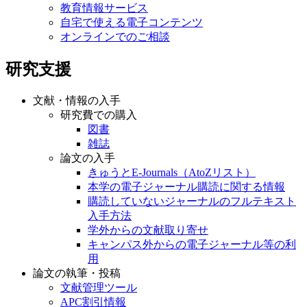
教育情報サービス
自宅で使える電子コンテンツ
オンラインでのご相談
研究支援
文献・情報の入手
研究費での購入
図書
雑誌
論文の入手
きゅうとE-Journals（AtoZリスト）
本学の電子ジャーナル購読に関する情報
購読していないジャーナルのフルテキスト
入手方法
学外からの文献取り寄せ
キャンパス外からの電子ジャーナル等の利
用
論文の執筆・投稿
文献管理ツール
APC割引情報