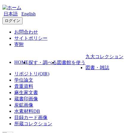
日本語
English
ログイン
お問合わせ
サイトポリシー
寄附
九大コレクション
HOME
探す・調べる
図書館を使う
図書・雑誌
リポジトリ(QIR)
学位論文
貴重資料
麻生家文書
蔵書印画像
炭鉱画像
水素材料DB
目録カード画像
所蔵コレクション