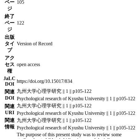
ペー
105
ジ
終了
ペー
122
ジ
出版
タイ
Version of Record
プ
アク
セス
open access
権
JaLC
https://doi.org/10.15017/834
DOI
九州大学心理学研究 || 1 || p105-122
関連
DOI
Psychological research of Kyushu University || 1 || p105-122
九州大学心理学研究 || 1 || p105-122
関連
URI
Psychological research of Kyushu University || 1 || p105-122
関連
九州大学心理学研究 || 1 || p105-122
情報
Psychological research of Kyushu University || 1 || p105-122
The purpose of this present study was to review some