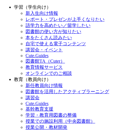
学習（学生向け）
新入生向け情報
レポート・プレゼンが上手くなりたい
語学力を高めたい／留学したい
図書館の使い方が知りたい
本をたくさん読みたい
自宅で使える電子コンテンツ
講習会・イベント
Cute.Guides
図書館TA（Cuter）
教育情報サービス
オンラインでのご相談
教育（教員向け）
新任教員向け情報
図書館を活用したアクティブラーニング
講習会
Cute.Guides
基幹教育支援
学習・教育用図書の整備
授業での施設利用（中央図書館）
授業公開・教材開発