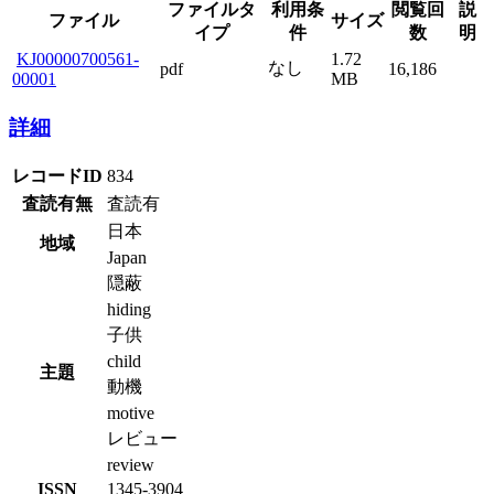
ファイルタ
利用条
閲覧回
説
ファイル
サイズ
イプ
件
数
明
KJ00000700561-
1.72
なし
pdf
16,186
00001
MB
詳細
レコードID
834
査読有無
査読有
日本
地域
Japan
隠蔽
hiding
子供
child
主題
動機
motive
レビュー
review
ISSN
1345-3904