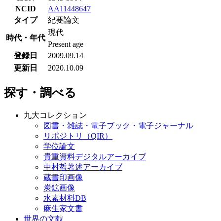
NCID
AA11448647
タイプ
紀要論文
現代
時代・年代
Present age
登録日
2009.09.14
更新日
2020.10.09
探す・調べる
九大コレクション
図書・雑誌・電子ブック・電子ジャーナル
リポジトリ（QIR）
学位論文
貴重資料デジタルアーカイブ
中村哲著述アーカイブ
蔵書印画像
炭鉱画像
水素材料DB
麻生家文書
世界の文献