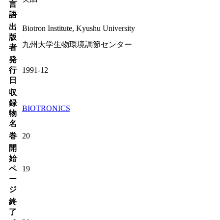
言
語
出
Biotron Institute, Kyushu University
版
九州大学生物環境調節センター
者
発
行
1991-12
日
収
録
BIOTRONICS
物
名
巻
20
開
始
ペ
19
ー
ジ
終
了