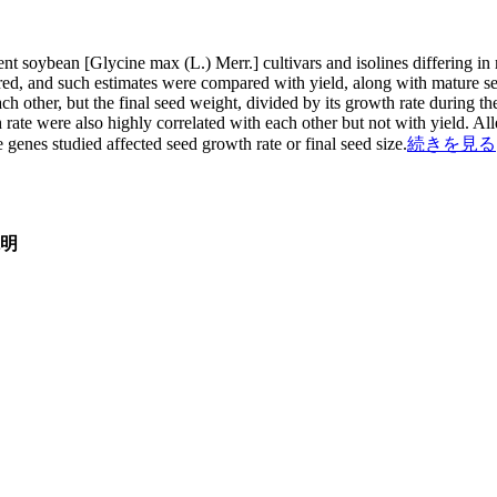
nt soybean [Glycine max (L.) Merr.] cultivars and isolines differing in
red, and such estimates were compared with yield, along with mature se
ach other, but the final seed weight, divided by its growth rate during the
rate were also highly correlated with each other but not with yield. Alle
 genes studied affected seed growth rate or final seed size.
続きを見る
明