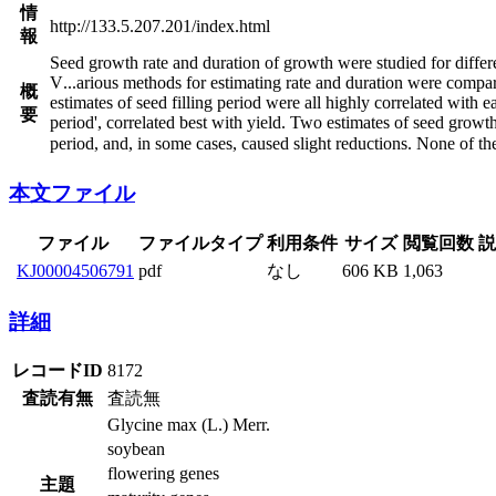
情
http://133.5.207.201/index.html
報
Seed growth rate and duration of growth were studied for differe
V
...
arious methods for estimating rate and duration were compa
概
estimates of seed filling period were all highly correlated with e
要
period', correlated best with yield. Two estimates of seed growth 
period, and, in some cases, caused slight reductions. None of the
本文ファイル
ファイル
ファイルタイプ
利用条件
サイズ
閲覧回数
説
KJ00004506791
pdf
なし
606 KB
1,063
詳細
レコードID
8172
査読有無
査読無
Glycine max (L.) Merr.
soybean
flowering genes
主題