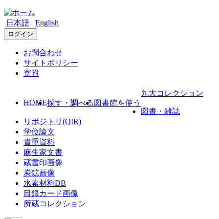
日本語
English
ログイン
お問合わせ
サイトポリシー
寄附
九大コレクション
HOME
探す・調べる
図書館を使う
図書・雑誌
リポジトリ(QIR)
学位論文
貴重資料
麻生家文書
蔵書印画像
炭鉱画像
水素材料DB
目録カード画像
所蔵コレクション