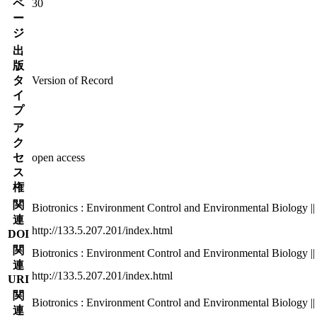
ペ
30
ー
ジ
出
版
タ
Version of Record
イ
プ
ア
ク
セ
open access
ス
権
関
Biotronics : Environment Control and Environmental Biology || 
連
http://133.5.207.201/index.html
DOI
関
Biotronics : Environment Control and Environmental Biology || 
連
http://133.5.207.201/index.html
URI
関
Biotronics : Environment Control and Environmental Biology || 
連