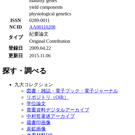
maturity genes
yield components
physiological genetics
ISSN
0289-0011
NCID
AA00110208
紀要論文
タイプ
Original Contribution
登録日
2009.04.22
更新日
2015.11.06
探す・調べる
九大コレクション
図書・雑誌・電子ブック・電子ジャーナル
リポジトリ（QIR）
学位論文
貴重資料デジタルアーカイブ
中村哲著述アーカイブ
蔵書印画像
炭鉱画像