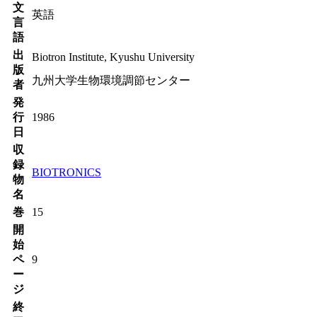
文
英語
言
語
出
Biotron Institute, Kyushu University
版
九州大学生物環境調節センター
者
発
行
1986
日
収
録
BIOTRONICS
物
名
巻
15
開
始
ペ
9
ー
ジ
終