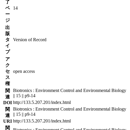
了
ペ
14
ー
ジ
出
版
タ
Version of Record
イ
プ
ア
ク
セ
open access
ス
権
Biotronics : Environment Control and Environmental Biology
関
|| 15 || p9-14
連
http://133.5.207.201/index.html
DOI
Biotronics : Environment Control and Environmental Biology
関
|| 15 || p9-14
連
http://133.5.207.201/index.html
URI
関
Biotronics : Environment Control and Environmental Biology