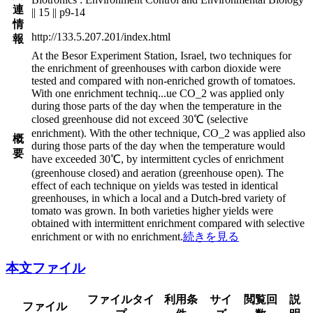
連
|| 15 || p9-14
情
http://133.5.207.201/index.html
報
At the Besor Experiment Station, Israel, two techniques for
the enrichment of greenhouses with carbon dioxide were
tested and compared with non-enriched growth of tomatoes.
With one enrichment techniq
...
ue CO_2 was applied only
during those parts of the day when the temperature in the
closed greenhouse did not exceed 30℃ (selective
enrichment). With the other technique, CO_2 was applied also
概
during those parts of the day when the temperature would
要
have exceeded 30℃, by intermittent cycles of enrichment
(greenhouse closed) and aeration (greenhouse open). The
effect of each technique on yields was tested in identical
greenhouses, in which a local and a Dutch-bred variety of
tomato was grown. In both varieties higher yields were
obtained with intermittent enrichment compared with selective
enrichment or with no enrichment.
続きを見る
本文ファイル
ファイルタイ
利用条
サイ
閲覧回
説
ファイル