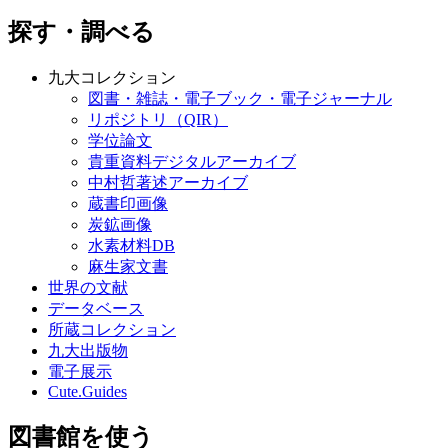
探す・調べる
九大コレクション
図書・雑誌・電子ブック・電子ジャーナル
リポジトリ（QIR）
学位論文
貴重資料デジタルアーカイブ
中村哲著述アーカイブ
蔵書印画像
炭鉱画像
水素材料DB
麻生家文書
世界の文献
データベース
所蔵コレクション
九大出版物
電子展示
Cute.Guides
図書館を使う