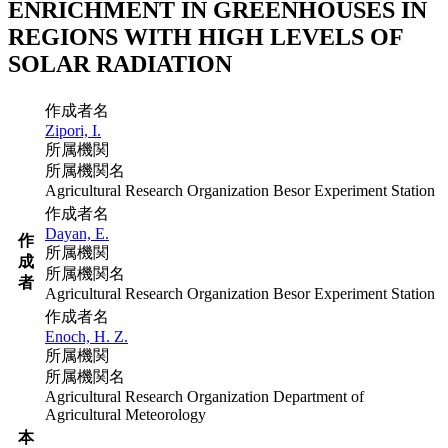
ENRICHMENT IN GREENHOUSES IN
REGIONS WITH HIGH LEVELS OF
SOLAR RADIATION
作成者名
Zipori, I.
所属機関
所属機関名
Agricultural Research Organization Besor Experiment Station
作成者名
Dayan, E.
作
所属機関
成
所属機関名
者
Agricultural Research Organization Besor Experiment Station
作成者名
Enoch, H. Z.
所属機関
所属機関名
Agricultural Research Organization Department of
Agricultural Meteorology
本