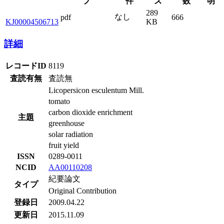
プ
件
ズ
数
明
289
なし
pdf
666
KJ00004506713
KB
詳細
レコードID
8119
査読有無
査読無
Licopersicon esculentum Mill.
tomato
carbon dioxide enrichment
主題
greenhouse
solar radiation
fruit yield
ISSN
0289-0011
NCID
AA00110208
紀要論文
タイプ
Original Contribution
登録日
2009.04.22
更新日
2015.11.09