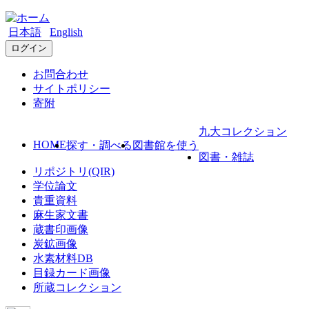
日本語
English
ログイン
お問合わせ
サイトポリシー
寄附
九大コレクション
HOME
探す・調べる
図書館を使う
図書・雑誌
リポジトリ(QIR)
学位論文
貴重資料
麻生家文書
蔵書印画像
炭鉱画像
水素材料DB
目録カード画像
所蔵コレクション