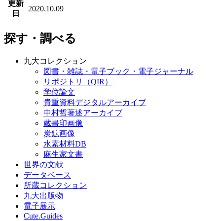
更新
2020.10.09
日
探す・調べる
九大コレクション
図書・雑誌・電子ブック・電子ジャーナル
リポジトリ（QIR）
学位論文
貴重資料デジタルアーカイブ
中村哲著述アーカイブ
蔵書印画像
炭鉱画像
水素材料DB
麻生家文書
世界の文献
データベース
所蔵コレクション
九大出版物
電子展示
Cute.Guides