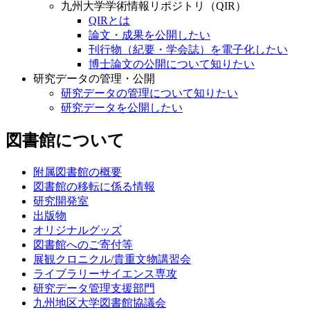
九州大学学術情報リポジトリ（QIR）
QIRとは
論文・成果を公開したい
刊行物（紀要・学会誌）を電子化したい
博士論文の公開について知りたい
研究データの管理・公開
研究データの管理について知りたい
研究データを公開したい
図書館について
附属図書館の概要
図書館の移転に係る情報
研究開発室
出版物
オリジナルグッズ
図書館へのご寄付等
展観クロニクル/貴重文物講習会
ライブラリーサイエンス専攻
研究データ管理支援部門
九州地区大学図書館協議会