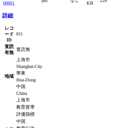
なし
pdf
228
00001
KB
詳細
レコ
811
ード
ID
査読
査読無
有無
上海市
Shanghai-City
華東
地域
Hua-Dong
中国
China
上海市
教育督導
評価指標
中国