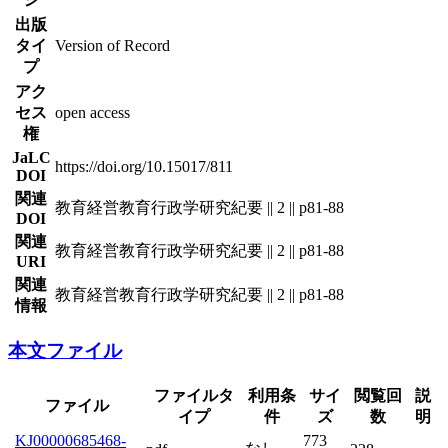
出版
タイ
Version of Record
プ
アク
セス
open access
権
JaLC
https://doi.org/10.15017/811
DOI
関連
教育経営教育行政学研究紀要 || 2 || p81-88
DOI
関連
教育経営教育行政学研究紀要 || 2 || p81-88
URI
関連
教育経営教育行政学研究紀要 || 2 || p81-88
情報
本文ファイル
ファイルタ
利用条
サイ
閲覧回
説
ファイル
イプ
件
ズ
数
明
KJ00000685468-
773