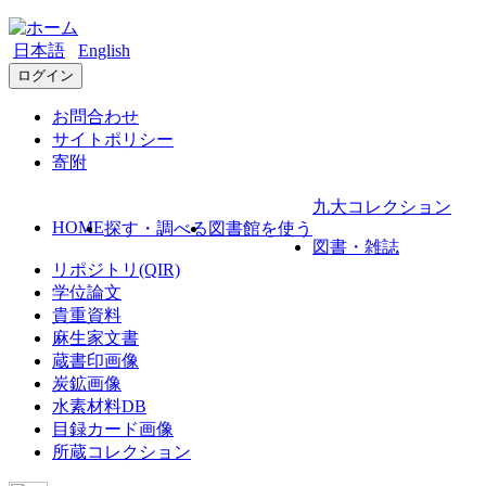
日本語
English
ログイン
お問合わせ
サイトポリシー
寄附
九大コレクション
HOME
探す・調べる
図書館を使う
図書・雑誌
リポジトリ(QIR)
学位論文
貴重資料
麻生家文書
蔵書印画像
炭鉱画像
水素材料DB
目録カード画像
所蔵コレクション