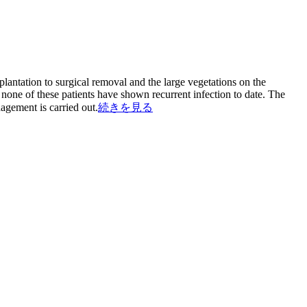
lantation to surgical removal and the large vegetations on the
one of these patients have shown recurrent infection to date. The
agement is carried out.
続きを見る