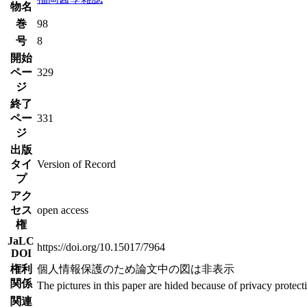
物名
巻
98
号
8
開始
ペー
329
ジ
終了
ペー
331
ジ
出版
タイ
Version of Record
プ
アク
セス
open access
権
JaLC
https://doi.org/10.15017/7964
DOI
権利
個人情報保護のため論文中の図は非表示
関係
The pictures in this paper are hided because of privacy protect
関連