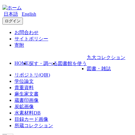
日本語
English
ログイン
お問合わせ
サイトポリシー
寄附
九大コレクション
HOME
探す・調べる
図書館を使う
図書・雑誌
リポジトリ(QIR)
学位論文
貴重資料
麻生家文書
蔵書印画像
炭鉱画像
水素材料DB
目録カード画像
所蔵コレクション