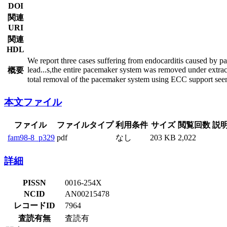
DOI
関連
URI
関連
HDL
We report three cases suffering from endocarditis caused by pa
lead
...
s,the entire pacemaker system was removed under extraco
概要
total removal of the pacemaker system using ECC support seems
本文ファイル
ファイル
ファイルタイプ
利用条件
サイズ
閲覧回数
説
fam98-8_p329
pdf
なし
203 KB
2,022
詳細
PISSN
0016-254X
NCID
AN00215478
レコードID
7964
査読有無
査読有