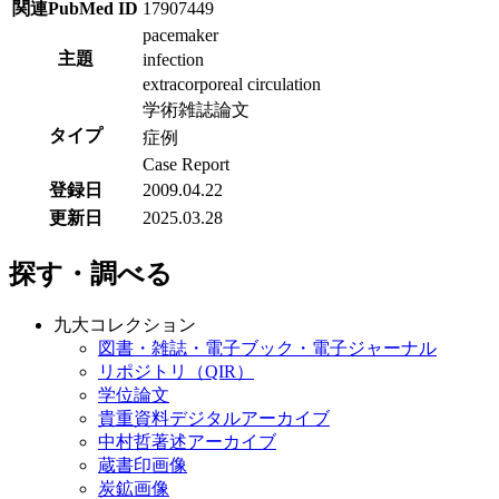
関連PubMed ID
17907449
pacemaker
主題
infection
extracorporeal circulation
学術雑誌論文
タイプ
症例
Case Report
登録日
2009.04.22
更新日
2025.03.28
探す・調べる
九大コレクション
図書・雑誌・電子ブック・電子ジャーナル
リポジトリ（QIR）
学位論文
貴重資料デジタルアーカイブ
中村哲著述アーカイブ
蔵書印画像
炭鉱画像