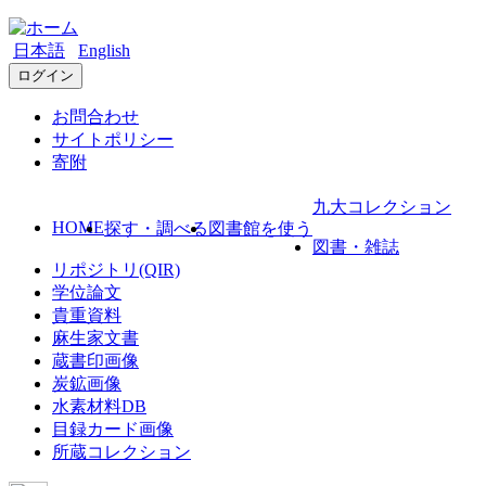
日本語
English
ログイン
お問合わせ
サイトポリシー
寄附
九大コレクション
HOME
探す・調べる
図書館を使う
図書・雑誌
リポジトリ(QIR)
学位論文
貴重資料
麻生家文書
蔵書印画像
炭鉱画像
水素材料DB
目録カード画像
所蔵コレクション