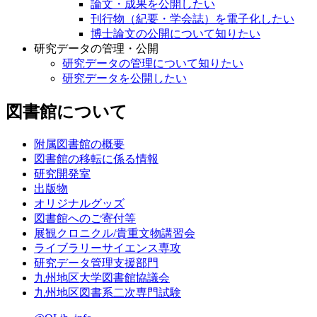
論文・成果を公開したい
刊行物（紀要・学会誌）を電子化したい
博士論文の公開について知りたい
研究データの管理・公開
研究データの管理について知りたい
研究データを公開したい
図書館について
附属図書館の概要
図書館の移転に係る情報
研究開発室
出版物
オリジナルグッズ
図書館へのご寄付等
展観クロニクル/貴重文物講習会
ライブラリーサイエンス専攻
研究データ管理支援部門
九州地区大学図書館協議会
九州地区図書系二次専門試験