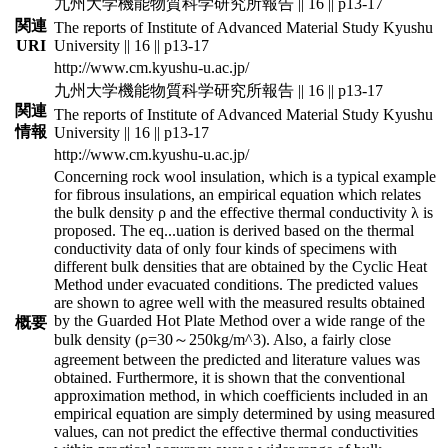
九州大学機能物質科学研究所報告 || 16 || p13-17
関連
The reports of Institute of Advanced Material Study Kyushu
URI
University || 16 || p13-17
http://www.cm.kyushu-u.ac.jp/
九州大学機能物質科学研究所報告 || 16 || p13-17
関連
The reports of Institute of Advanced Material Study Kyushu
情報
University || 16 || p13-17
http://www.cm.kyushu-u.ac.jp/
Concerning rock wool insulation, which is a typical example
for fibrous insulations, an empirical equation which relates
the bulk density ρ and the effective thermal conductivity λ is
proposed. The eq
...
uation is derived based on the thermal
conductivity data of only four kinds of specimens with
different bulk densities that are obtained by the Cyclic Heat
Method under evacuated conditions. The predicted values
are shown to agree well with the measured results obtained
by the Guarded Hot Plate Method over a wide range of the
概要
bulk density (ρ=30～250kg/m^3). Also, a fairly close
agreement between the predicted and literature values was
obtained. Furthermore, it is shown that the conventional
approximation method, in which coefficients included in an
empirical equation are simply determined by using measured
values, can not predict the effective thermal conductivities