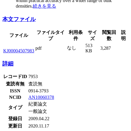
within practical accuracy over a wider range of bulk
densities.
続きを見る
本文ファイル
ファイルタイ
利用条
サイ
閲覧回
説
ファイル
プ
件
ズ
数
明
513
なし
pdf
3,287
KJ00004507983
KB
詳細
レコードID
7953
査読有無
査読無
ISSN
0914-3793
NCID
AN10060378
紀要論文
タイプ
一般論文
登録日
2009.04.22
更新日
2020.11.17