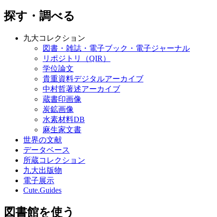
探す・調べる
九大コレクション
図書・雑誌・電子ブック・電子ジャーナル
リポジトリ（QIR）
学位論文
貴重資料デジタルアーカイブ
中村哲著述アーカイブ
蔵書印画像
炭鉱画像
水素材料DB
麻生家文書
世界の文献
データベース
所蔵コレクション
九大出版物
電子展示
Cute.Guides
図書館を使う