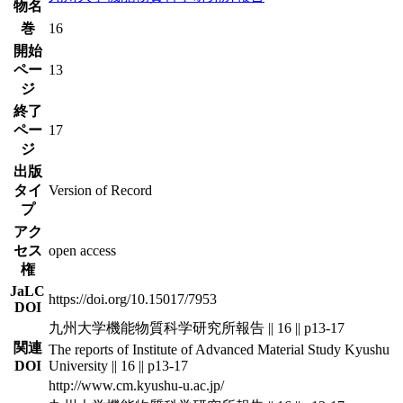
物名
巻
16
開始
ペー
13
ジ
終了
ペー
17
ジ
出版
タイ
Version of Record
プ
アク
セス
open access
権
JaLC
https://doi.org/10.15017/7953
DOI
九州大学機能物質科学研究所報告 || 16 || p13-17
関連
The reports of Institute of Advanced Material Study Kyushu
DOI
University || 16 || p13-17
http://www.cm.kyushu-u.ac.jp/