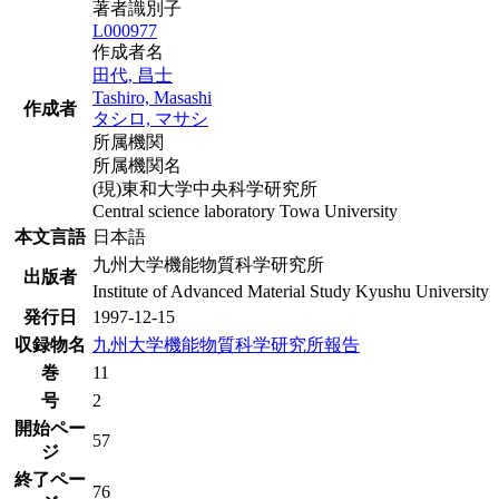
著者識別子
L000977
作成者名
田代, 昌士
Tashiro, Masashi
作成者
タシロ, マサシ
所属機関
所属機関名
(現)東和大学中央科学研究所
Central science laboratory Towa University
本文言語
日本語
九州大学機能物質科学研究所
出版者
Institute of Advanced Material Study Kyushu University
発行日
1997-12-15
収録物名
九州大学機能物質科学研究所報告
巻
11
号
2
開始ペー
57
ジ
終了ペー
76