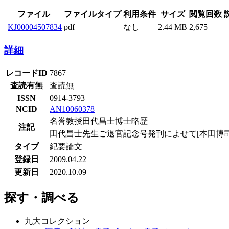
ファイル
ファイルタイプ
利用条件
サイズ
閲覧回数
KJ00004507834
pdf
なし
2.44 MB
2,675
詳細
レコードID
7867
査読有無
査読無
ISSN
0914-3793
NCID
AN10060378
名誉教授田代昌士博士略歴
注記
田代昌士先生ご退官記念号発刊によせて[本田博司
タイプ
紀要論文
登録日
2009.04.22
更新日
2020.10.09
探す・調べる
九大コレクション