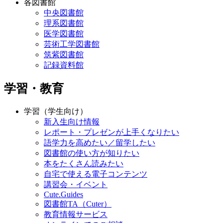
各図書館
中央図書館
理系図書館
医学図書館
芸術工学図書館
筑紫図書館
記録資料館
学習・教育
学習（学生向け）
新入生向け情報
レポート・プレゼンが上手くなりたい
語学力を高めたい／留学したい
図書館の使い方が知りたい
本をたくさん読みたい
自宅で使える電子コンテンツ
講習会・イベント
Cute.Guides
図書館TA（Cuter）
教育情報サービス