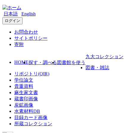
日本語
English
ログイン
お問合わせ
サイトポリシー
寄附
九大コレクション
HOME
探す・調べる
図書館を使う
図書・雑誌
リポジトリ(QIR)
学位論文
貴重資料
麻生家文書
蔵書印画像
炭鉱画像
水素材料DB
目録カード画像
所蔵コレクション