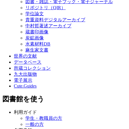
図書・雑誌・電子ブック・電子ジャーナル
リポジトリ（QIR）
学位論文
貴重資料デジタルアーカイブ
中村哲著述アーカイブ
蔵書印画像
炭鉱画像
水素材料DB
麻生家文書
世界の文献
データベース
所蔵コレクション
九大出版物
電子展示
Cute.Guides
図書館を使う
利用ガイド
学生・教職員の方
一般の方