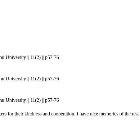
u University || 11(2) || p57-76
u University || 11(2) || p57-76
u University || 11(2) || p57-76
rs for their kindness and cooperation. I have nice memories of the rese