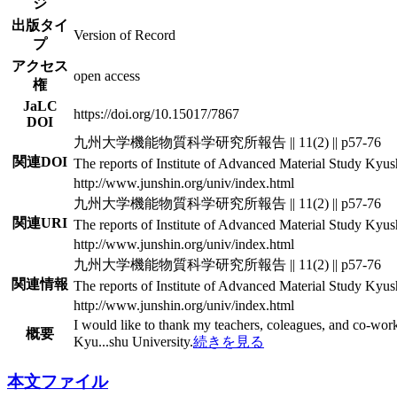
ジ
出版タイ
Version of Record
プ
アクセス
open access
権
JaLC
https://doi.org/10.15017/7867
DOI
九州大学機能物質科学研究所報告 || 11(2) || p57-76
関連DOI
The reports of Institute of Advanced Material Study Kyush
http://www.junshin.org/univ/index.html
九州大学機能物質科学研究所報告 || 11(2) || p57-76
関連URI
The reports of Institute of Advanced Material Study Kyush
http://www.junshin.org/univ/index.html
九州大学機能物質科学研究所報告 || 11(2) || p57-76
関連情報
The reports of Institute of Advanced Material Study Kyush
http://www.junshin.org/univ/index.html
I would like to thank my teachers, coleagues, and co-worke
概要
Kyu
...
shu University.
続きを見る
本文ファイル