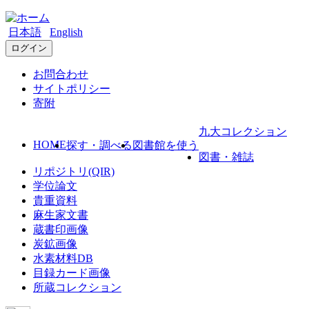
日本語
English
ログイン
お問合わせ
サイトポリシー
寄附
九大コレクション
HOME
探す・調べる
図書館を使う
図書・雑誌
リポジトリ(QIR)
学位論文
貴重資料
麻生家文書
蔵書印画像
炭鉱画像
水素材料DB
目録カード画像
所蔵コレクション