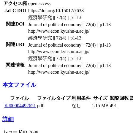
アクセス権
open access
JaLC DOI
https://doi.org/10.15017/7638
經濟學研究 || 72(4) || p1-13
関連DOI
Journal of political economy || 72(4) || p1-13
http://www.econ.kyushu-u.ac.jp/
經濟學研究 || 72(4) || p1-13
関連URI
Journal of political economy || 72(4) || p1-13
http://www.econ.kyushu-u.ac.jp/
經濟學研究 || 72(4) || p1-13
関連情報
Journal of political economy || 72(4) || p1-13
http://www.econ.kyushu-u.ac.jp/
本文ファイル
ファイル
ファイルタイプ
利用条件
サイズ
閲覧回数
KJ00004492651
pdf
なし
1.15 MB
491
詳細
レコードID
7638