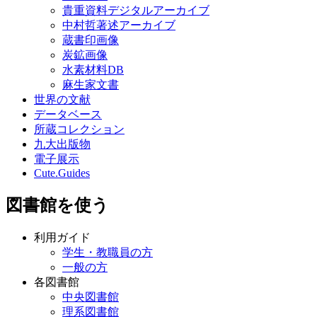
貴重資料デジタルアーカイブ
中村哲著述アーカイブ
蔵書印画像
炭鉱画像
水素材料DB
麻生家文書
世界の文献
データベース
所蔵コレクション
九大出版物
電子展示
Cute.Guides
図書館を使う
利用ガイド
学生・教職員の方
一般の方
各図書館
中央図書館
理系図書館