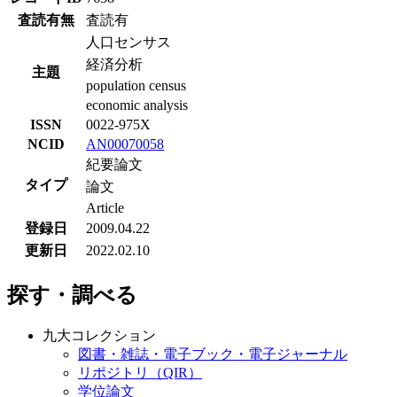
査読有無
査読有
人口センサス
経済分析
主題
population census
economic analysis
ISSN
0022-975X
NCID
AN00070058
紀要論文
タイプ
論文
Article
登録日
2009.04.22
更新日
2022.02.10
探す・調べる
九大コレクション
図書・雑誌・電子ブック・電子ジャーナル
リポジトリ（QIR）
学位論文