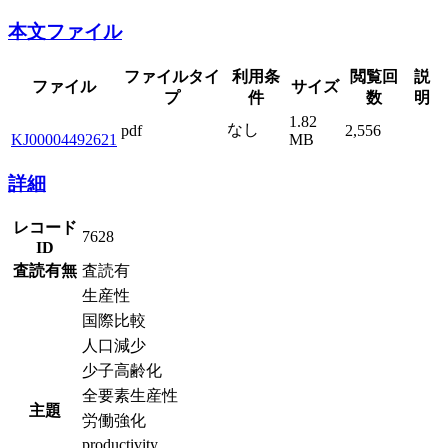
本文ファイル
ファイルタイ
利用条
閲覧回
説
ファイル
サイズ
プ
件
数
明
1.82
なし
pdf
2,556
KJ00004492621
MB
詳細
レコード
7628
ID
査読有無
査読有
生産性
国際比較
人口減少
少子高齢化
全要素生産性
主題
労働強化
productivity