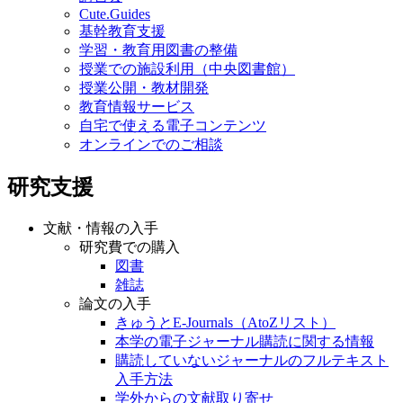
Cute.Guides
基幹教育支援
学習・教育用図書の整備
授業での施設利用（中央図書館）
授業公開・教材開発
教育情報サービス
自宅で使える電子コンテンツ
オンラインでのご相談
研究支援
文献・情報の入手
研究費での購入
図書
雑誌
論文の入手
きゅうとE-Journals（AtoZリスト）
本学の電子ジャーナル購読に関する情報
購読していないジャーナルのフルテキスト
入手方法
学外からの文献取り寄せ