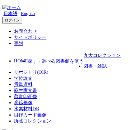
日本語
English
ログイン
お問合わせ
サイトポリシー
寄附
九大コレクション
HOME
探す・調べる
図書館を使う
図書・雑誌
リポジトリ(QIR)
学位論文
貴重資料
麻生家文書
蔵書印画像
炭鉱画像
水素材料DB
目録カード画像
所蔵コレクション