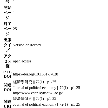
号
1
開始
ペー
1
ジ
終了
ペー
25
ジ
出版
タイ
Version of Record
プ
アク
セス
open access
権
JaLC
https://doi.org/10.15017/7628
DOI
經濟學研究 || 72(1) || p1-25
関連
Journal of political economy || 72(1) || p1-25
DOI
http://www.econ.kyushu-u.ac.jp/
經濟學研究 || 72(1) || p1-25
関連
Journal of political economy || 72(1) || p1-25
URI