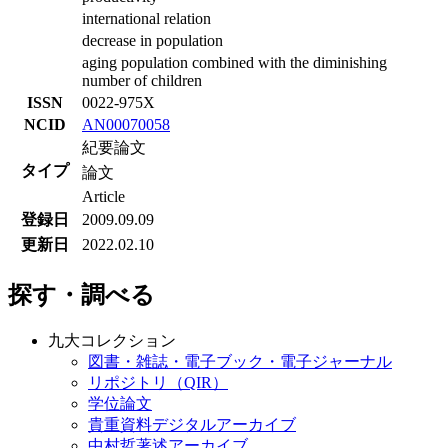
international relation
decrease in population
aging population combined with the diminishing
number of children
ISSN
0022-975X
NCID
AN00070058
紀要論文
タイプ
論文
Article
登録日
2009.09.09
更新日
2022.02.10
探す・調べる
九大コレクション
図書・雑誌・電子ブック・電子ジャーナル
リポジトリ（QIR）
学位論文
貴重資料デジタルアーカイブ
中村哲著述アーカイブ