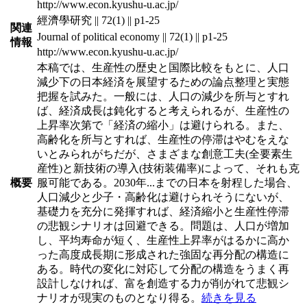
http://www.econ.kyushu-u.ac.jp/
經濟學研究 || 72(1) || p1-25
関連
Journal of political economy || 72(1) || p1-25
情報
http://www.econ.kyushu-u.ac.jp/
本稿では、生産性の歴史と国際比較をもとに、人口
減少下の日本経済を展望するための論点整理と実態
把握を試みた。一般には、人口の減少を所与とすれ
ば、経済成長は鈍化すると考えられるが、生産性の
上昇率次第で「経済の縮小」は避けられる。また、
高齢化を所与とすれば、生産性の停滞はやむをえな
いとみられがちだが、さまざまな創意工夫(全要素生
産性)と新技術の導入(技術装備率)によって、それも克
概要
服可能である。2030年
...
までの日本を射程した場合、
人口減少と少子・高齢化は避けられそうにないが、
基礎力を充分に発揮すれば、経済縮小と生産性停滞
の悲観シナリオは回避できる。問題は、人口が増加
し、平均寿命が短く、生産性上昇率がはるかに高か
った高度成長期に形成された強固な再分配の構造に
ある。時代の変化に対応して分配の構造をうまく再
設計しなければ、富を創造する力が削がれて悲観シ
ナリオが現実のものとなり得る。
続きを見る