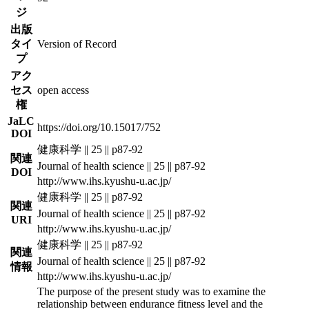
ジ
出版
タイ
Version of Record
プ
アク
セス
open access
権
JaLC
https://doi.org/10.15017/752
DOI
健康科学 || 25 || p87-92
関連
Journal of health science || 25 || p87-92
DOI
http://www.ihs.kyushu-u.ac.jp/
健康科学 || 25 || p87-92
関連
Journal of health science || 25 || p87-92
URI
http://www.ihs.kyushu-u.ac.jp/
健康科学 || 25 || p87-92
関連
Journal of health science || 25 || p87-92
情報
http://www.ihs.kyushu-u.ac.jp/
The purpose of the present study was to examine the
relationship between endurance fitness level and the