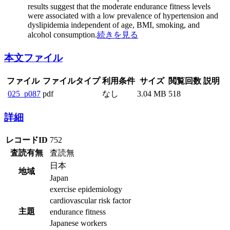
results suggest that the moderate endurance fitness levels
were associated with a low prevalence of hypertension and
dyslipidemia independent of age, BMI, smoking, and
alcohol consumption.
続きを見る
本文ファイル
ファイル
ファイルタイプ
利用条件
サイズ
閲覧回数
説明
025_p087
pdf
なし
3.04 MB
518
詳細
レコードID
752
査読有無
査読無
日本
地域
Japan
exercise epidemiology
cardiovascular risk factor
主題
endurance fitness
Japanese workers