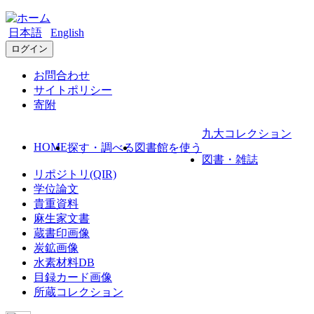
日本語
English
ログイン
お問合わせ
サイトポリシー
寄附
九大コレクション
HOME
探す・調べる
図書館を使う
図書・雑誌
リポジトリ(QIR)
学位論文
貴重資料
麻生家文書
蔵書印画像
炭鉱画像
水素材料DB
目録カード画像
所蔵コレクション