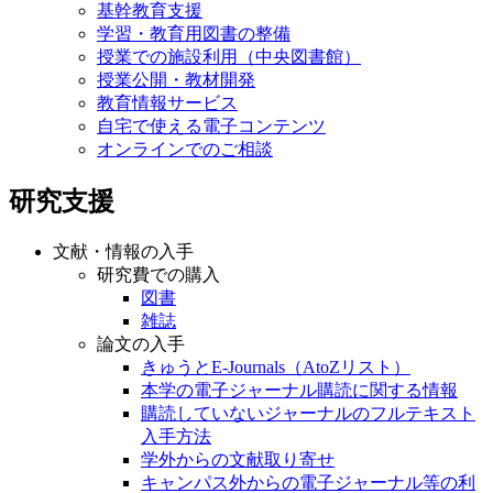
基幹教育支援
学習・教育用図書の整備
授業での施設利用（中央図書館）
授業公開・教材開発
教育情報サービス
自宅で使える電子コンテンツ
オンラインでのご相談
研究支援
文献・情報の入手
研究費での購入
図書
雑誌
論文の入手
きゅうとE-Journals（AtoZリスト）
本学の電子ジャーナル購読に関する情報
購読していないジャーナルのフルテキスト
入手方法
学外からの文献取り寄せ
キャンパス外からの電子ジャーナル等の利