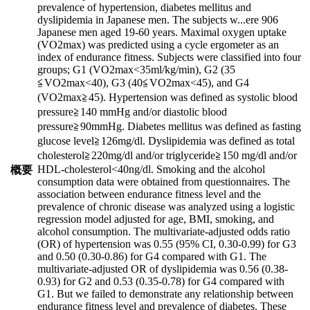
prevalence of hypertension, diabetes mellitus and
dyslipidemia in Japanese men. The subjects w
...
ere 906
Japanese men aged 19-60 years. Maximal oxygen uptake
(VO2max) was predicted using a cycle ergometer as an
index of endurance fitness. Subjects were classified into four
groups; G1 (VO2max<35ml/kg/min), G2 (35
≦VO2max<40), G3 (40≦VO2max<45), and G4
(VO2max≧45). Hypertension was defined as systolic blood
pressure≧140 mmHg and/or diastolic blood
pressure≧90mmHg. Diabetes mellitus was defined as fasting
glucose level≧126mg/dl. Dyslipidemia was defined as total
cholesterol≧220mg/dl and/or triglyceride≧150 mg/dl and/or
HDL-cholesterol<40ng/dl. Smoking and the alcohol
概要
consumption data were obtained from questionnaires. The
association between endurance fitness level and the
prevalence of chronic disease was analyzed using a logistic
regression model adjusted for age, BMI, smoking, and
alcohol consumption. The multivariate-adjusted odds ratio
(OR) of hypertension was 0.55 (95% CI, 0.30-0.99) for G3
and 0.50 (0.30-0.86) for G4 compared with G1. The
multivariate-adjusted OR of dyslipidemia was 0.56 (0.38-
0.93) for G2 and 0.53 (0.35-0.78) for G4 compared with
G1. But we failed to demonstrate any relationship between
endurance fitness level and prevalence of diabetes. These