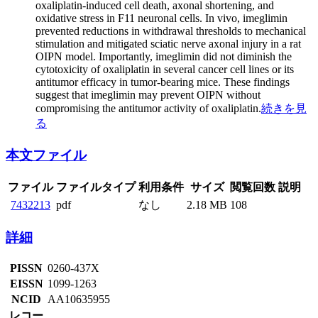
oxaliplatin-induced cell death, axonal shortening, and
oxidative stress in F11 neuronal cells. In vivo, imeglimin
prevented reductions in withdrawal thresholds to mechanical
stimulation and mitigated sciatic nerve axonal injury in a rat
OIPN model. Importantly, imeglimin did not diminish the
cytotoxicity of oxaliplatin in several cancer cell lines or its
antitumor efficacy in tumor-bearing mice. These findings
suggest that imeglimin may prevent OIPN without
compromising the antitumor activity of oxaliplatin.
続きを見
る
本文ファイル
ファイル
ファイルタイプ
利用条件
サイズ
閲覧回数
説明
7432213
pdf
なし
2.18 MB
108
詳細
PISSN
0260-437X
EISSN
1099-1263
NCID
AA10635955
レコー