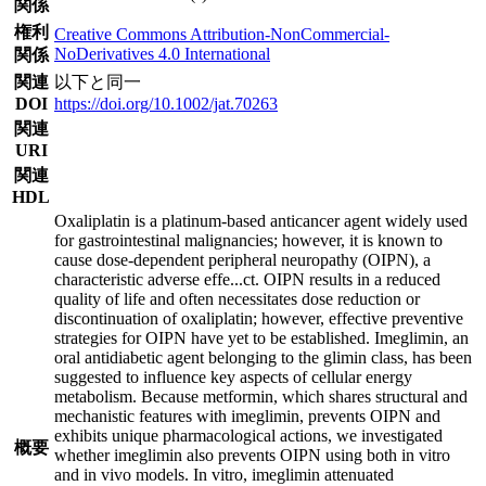
関係
権利
Creative Commons Attribution-NonCommercial-
NoDerivatives 4.0 International
関係
関連
以下と同一
DOI
https://doi.org/10.1002/jat.70263
関連
URI
関連
HDL
Oxaliplatin is a platinum-based anticancer agent widely used
for gastrointestinal malignancies; however, it is known to
cause dose-dependent peripheral neuropathy (OIPN), a
characteristic adverse effe
...
ct. OIPN results in a reduced
quality of life and often necessitates dose reduction or
discontinuation of oxaliplatin; however, effective preventive
strategies for OIPN have yet to be established. Imeglimin, an
oral antidiabetic agent belonging to the glimin class, has been
suggested to influence key aspects of cellular energy
metabolism. Because metformin, which shares structural and
mechanistic features with imeglimin, prevents OIPN and
exhibits unique pharmacological actions, we investigated
概要
whether imeglimin also prevents OIPN using both in vitro
and in vivo models. In vitro, imeglimin attenuated