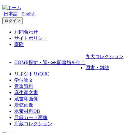
日本語
English
ログイン
お問合わせ
サイトポリシー
寄附
九大コレクション
HOME
探す・調べる
図書館を使う
図書・雑誌
リポジトリ(QIR)
学位論文
貴重資料
麻生家文書
蔵書印画像
炭鉱画像
水素材料DB
目録カード画像
所蔵コレクション