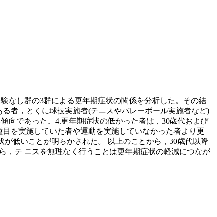
動経験なし群の3群による更年期症状の関係を分析した。その結
がある者，とくに球技実施者(テニスやバレーボール実施者など)
い傾向であった。4.更年期症状の低かった者は，30歳代および
他の種目を実施していた者や運動を実施していなかった者より更
が低いことが明らかされた。 以上のことから，30歳代以降
ら，テ ニスを無理なく行うことは更年期症状の軽減につなが