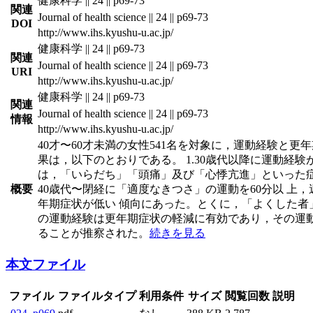
健康科学 || 24 || p69-73
関連
Journal of health science || 24 || p69-73
DOI
http://www.ihs.kyushu-u.ac.jp/
健康科学 || 24 || p69-73
関連
Journal of health science || 24 || p69-73
URI
http://www.ihs.kyushu-u.ac.jp/
健康科学 || 24 || p69-73
関連
Journal of health science || 24 || p69-73
情報
http://www.ihs.kyushu-u.ac.jp/
40才〜60才未満の女性541名を対象に，運動経験と
果は，以下のとおりである。 1.30歳代以降に運動経
は，「いらだち」「頭痛」及び「心悸亢進」といった
概要
40歳代〜閉経に「適度なきつさ」の運動を60分以 上
年期症状が低い 傾向にあった。とくに，「よくした者
の運動経験は更年期症状の軽減に有効であり，その運動
ることが推察された。
続きを見る
本文ファイル
ファイル
ファイルタイプ
利用条件
サイズ
閲覧回数
説明