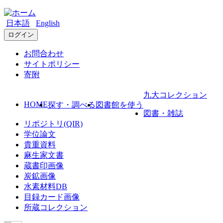
日本語
English
ログイン
お問合わせ
サイトポリシー
寄附
九大コレクション
HOME
探す・調べる
図書館を使う
図書・雑誌
リポジトリ(QIR)
学位論文
貴重資料
麻生家文書
蔵書印画像
炭鉱画像
水素材料DB
目録カード画像
所蔵コレクション