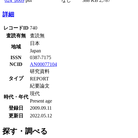
024_p069
pdf
なし
388 KB
2,787
詳細
レコードID
740
査読有無
査読無
日本
地域
Japan
ISSN
0387-7175
NCID
AN00077104
研究資料
タイプ
REPORT
紀要論文
現代
時代・年代
Present age
登録日
2009.09.11
更新日
2022.05.12
探す・調べる