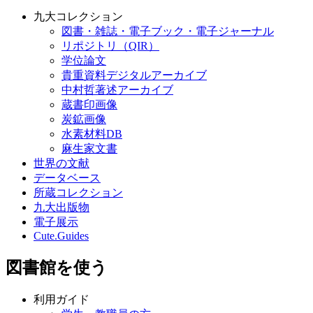
九大コレクション
図書・雑誌・電子ブック・電子ジャーナル
リポジトリ（QIR）
学位論文
貴重資料デジタルアーカイブ
中村哲著述アーカイブ
蔵書印画像
炭鉱画像
水素材料DB
麻生家文書
世界の文献
データベース
所蔵コレクション
九大出版物
電子展示
Cute.Guides
図書館を使う
利用ガイド