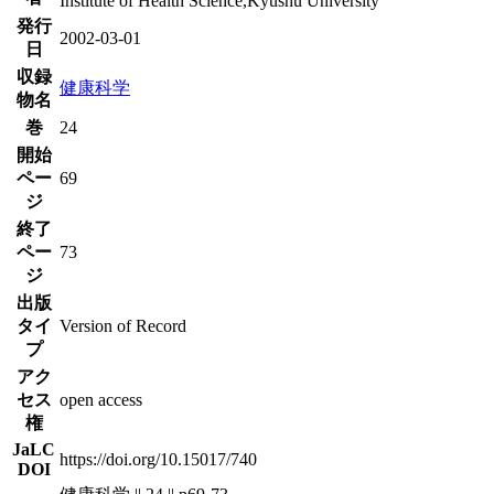
Institute of Health Science,Kyushu University
発行
2002-03-01
日
収録
健康科学
物名
巻
24
開始
ペー
69
ジ
終了
ペー
73
ジ
出版
タイ
Version of Record
プ
アク
セス
open access
権
JaLC
https://doi.org/10.15017/740
DOI