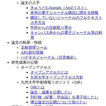
論文の入手
きゅうとE-Journals（AtoZリスト）
本学の電子ジャーナル購読に関する情報
購読していないジャーナルのフルテキスト
入手方法
学外からの文献取り寄せ
キャンパス外からの電子ジャーナル等の利
用
論文の執筆・投稿
文献管理ツール
APC割引情報
ハゲタカジャーナル（注意喚起）
研究成果の公開
オープンアクセス
オープンアクセスとは
九州大学オープンアクセス方針
九州大学学術情報リポジトリ（QIR）
QIRとは
論文・成果を公開したい
刊行物（紀要・学会誌）を電子化したい
博士論文の公開について知りたい