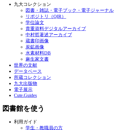
九大コレクション
図書・雑誌・電子ブック・電子ジャーナル
リポジトリ（QIR）
学位論文
貴重資料デジタルアーカイブ
中村哲著述アーカイブ
蔵書印画像
炭鉱画像
水素材料DB
麻生家文書
世界の文献
データベース
所蔵コレクション
九大出版物
電子展示
Cute.Guides
図書館を使う
利用ガイド
学生・教職員の方