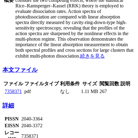
概要
consider the two competing effects, where the statistical
Rice–Ramsperger–Kassel (RRK) theory is employed to
evaluate dissociation rates. Action spectra of
photodissociation are compared with linear absorption
spectra directly measured by cavity-ring-down-type high-
sensitivity spectroscopy, revealing that the profiles of the
action spectra are sharpened by the nonlinear effects in the
multi-photon regime. This observation demonstrates the
importance of the linear absorption measurement to obtain
both spectral profiles and cross sections for large clusters that
exhibit multi-photon dissociation.
続きを見る
本文ファイル
ファイル
ファイルタイプ
利用条件
サイズ
閲覧回数
説明
7358371
pdf
なし
1.11 MB
267
詳細
PISSN
2040-3364
EISSN
2040-3372
レコー
7358371