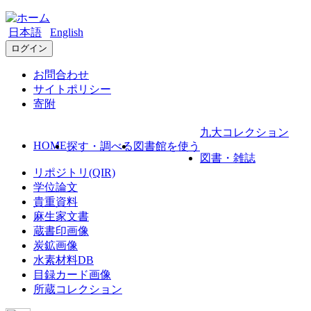
日本語
English
ログイン
お問合わせ
サイトポリシー
寄附
九大コレクション
HOME
探す・調べる
図書館を使う
図書・雑誌
リポジトリ(QIR)
学位論文
貴重資料
麻生家文書
蔵書印画像
炭鉱画像
水素材料DB
目録カード画像
所蔵コレクション