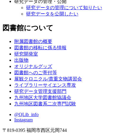
研究データの管理・公開
研究データの管理について知りたい
研究データを公開したい
図書館について
附属図書館の概要
図書館の移転に係る情報
研究開発室
出版物
オリジナルグッズ
図書館へのご寄付等
展観クロニクル/貴重文物講習会
ライブラリーサイエンス専攻
研究データ管理支援部門
九州地区大学図書館協議会
九州地区図書系二次専門試験
@QLib_info
Instagram
〒819-0395 福岡市西区元岡744