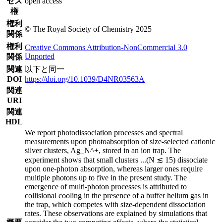
セス
open access
権
権利
© The Royal Society of Chemistry 2025
関係
権利
Creative Commons Attribution-NonCommercial 3.0
Unported
関係
関連
以下と同一
DOI
https://doi.org/10.1039/D4NR03563A
関連
URI
関連
HDL
We report photodissociation processes and spectral
measurements upon photoabsorption of size-selected cationic
silver clusters, Ag_N^+, stored in an ion trap. The
experiment shows that small clusters
...
(N ≲ 15) dissociate
upon one-photon absorption, whereas larger ones require
multiple photons up to five in the present study. The
emergence of multi-photon processes is attributed to
collisional cooling in the presence of a buffer helium gas in
the trap, which competes with size-dependent dissociation
rates. These observations are explained by simulations that