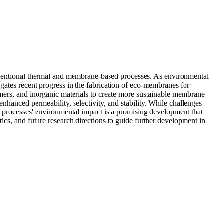
onventional thermal and membrane-based processes. As environmental
igates recent progress in the fabrication of eco-membranes for
mers, and inorganic materials to create more sustainable membrane
anced permeability, selectivity, and stability. While challenges
 processes' environmental impact is a promising development that
cs, and future research directions to guide further development in