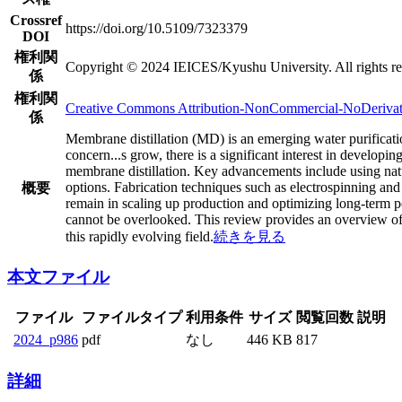
Crossref
https://doi.org/10.5109/7323379
DOI
権利関
Copyright © 2024 IEICES/Kyushu University. All rights re
係
権利関
Creative Commons Attribution-NonCommercial-NoDerivativ
係
Membrane distillation (MD) is an emerging water purificat
concern
...
s grow, there is a significant interest in develop
membrane distillation. Key advancements include using natu
options. Fabrication techniques such as electrospinning an
概要
remain in scaling up production and optimizing long-term p
cannot be overlooked. This review provides an overview of 
this rapidly evolving field.
続きを見る
本文ファイル
ファイル
ファイルタイプ
利用条件
サイズ
閲覧回数
説明
2024_p986
pdf
なし
446 KB
817
詳細