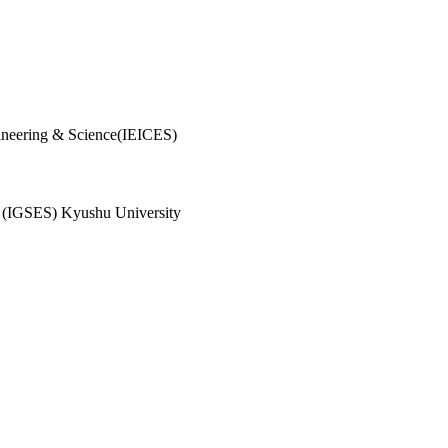
ineering & Science(IEICES)
es (IGSES) Kyushu University