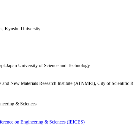
ls, Kyushu University
pt-Japan University of Science and Technology
and New Materials Research Institute (ATNMRI), City of Scientific 
ineering & Sciences
nference on Engineering & Sciences (IEICES)