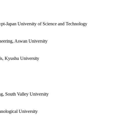
pt-Japan University of Science and Technology
neering, Aswan University
ls, Kyushu University
g, South Valley University
nological University