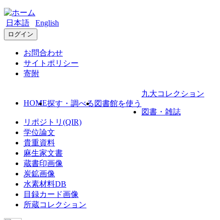
日本語
English
ログイン
お問合わせ
サイトポリシー
寄附
九大コレクション
HOME
探す・調べる
図書館を使う
図書・雑誌
リポジトリ(QIR)
学位論文
貴重資料
麻生家文書
蔵書印画像
炭鉱画像
水素材料DB
目録カード画像
所蔵コレクション