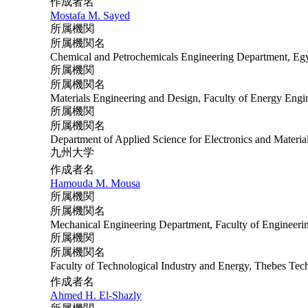
作成者名
Mostafa M. Sayed
所属機関
所属機関名
Chemical and Petrochemicals Engineering Department, Egy
所属機関
所属機関名
Materials Engineering and Design, Faculty of Energy Engi
所属機関
所属機関名
Department of Applied Science for Electronics and Materia
九州大学
作成者名
Hamouda M. Mousa
所属機関
所属機関名
Mechanical Engineering Department, Faculty of Engineerin
所属機関
所属機関名
Faculty of Technological Industry and Energy, Thebes Tech
作成者名
Ahmed H. El-Shazly