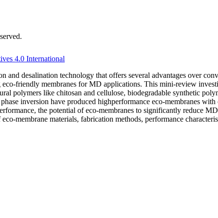
served.
es 4.0 International
ion and desalination technology that offers several advantages over c
ing eco-friendly membranes for MD applications. This mini-review invest
ral polymers like chitosan and cellulose, biodegradable synthetic poly
d phase inversion have produced highperformance eco-membranes with enh
erformance, the potential of eco-membranes to significantly reduce MD
eco-membrane materials, fabrication methods, performance characteristi