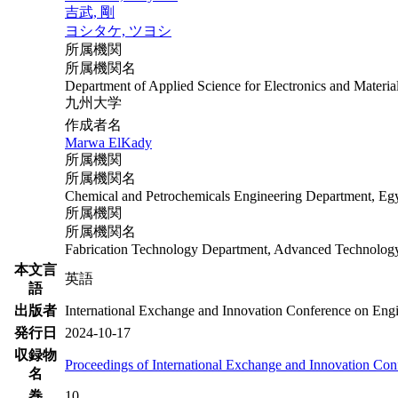
吉武, 剛
ヨシタケ, ツヨシ
所属機関
所属機関名
Department of Applied Science for Electronics and Materia
九州大学
作成者名
Marwa ElKady
所属機関
所属機関名
Chemical and Petrochemicals Engineering Department, Egy
所属機関
所属機関名
Fabrication Technology Department, Advanced Technology 
本文言
英語
語
出版者
International Exchange and Innovation Conference on Eng
発行日
2024-10-17
収録物
Proceedings of International Exchange and Innovation Co
名
巻
10