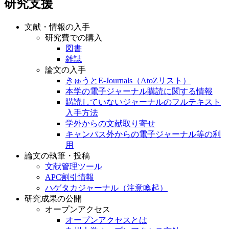
研究支援
文献・情報の入手
研究費での購入
図書
雑誌
論文の入手
きゅうとE-Journals（AtoZリスト）
本学の電子ジャーナル購読に関する情報
購読していないジャーナルのフルテキスト
入手方法
学外からの文献取り寄せ
キャンパス外からの電子ジャーナル等の利
用
論文の執筆・投稿
文献管理ツール
APC割引情報
ハゲタカジャーナル（注意喚起）
研究成果の公開
オープンアクセス
オープンアクセスとは