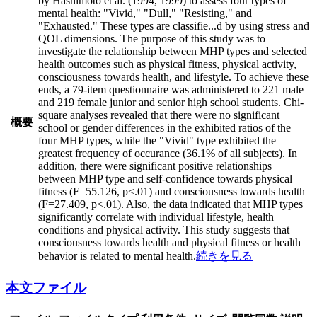
by Hashimoto et al. (1994, 1999) to assess four types of
mental health: "Vivid," "Dull," "Resisting," and
"Exhausted." These types are classifie
...
d by using stress and
QOL dimensions. The purpose of this study was to
investigate the relationship between MHP types and selected
health outcomes such as physical fitness, physical activity,
consciousness towards health, and lifestyle. To achieve these
ends, a 79-item questionnaire was administered to 221 male
and 219 female junior and senior high school students. Chi-
square analyses revealed that there were no significant
概要
school or gender differences in the exhibited ratios of the
four MHP types, while the "Vivid" type exhibited the
greatest frequency of occurance (36.1% of all subjects). In
addition, there were significant positive relationships
between MHP type and self-confidence towards physical
fitness (F=55.126, p<.01) and consciousness towards health
(F=27.409, p<.01). Also, the data indicated that MHP types
significantly correlate with individual lifestyle, health
conditions and physical activity. This study suggests that
consciousness towards health and physical fitness or health
behavior is related to mental health.
続きを見る
本文ファイル