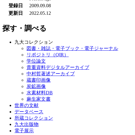
登録日
2009.09.08
更新日
2022.05.12
探す・調べる
九大コレクション
図書・雑誌・電子ブック・電子ジャーナル
リポジトリ（QIR）
学位論文
貴重資料デジタルアーカイブ
中村哲著述アーカイブ
蔵書印画像
炭鉱画像
水素材料DB
麻生家文書
世界の文献
データベース
所蔵コレクション
九大出版物
電子展示