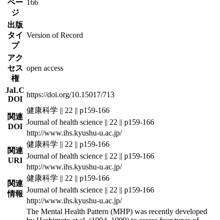
ペー
166
ジ
出版
タイ
Version of Record
プ
アク
セス
open access
権
JaLC
https://doi.org/10.15017/713
DOI
健康科学 || 22 || p159-166
関連
Journal of health science || 22 || p159-166
DOI
http://www.ihs.kyushu-u.ac.jp/
健康科学 || 22 || p159-166
関連
Journal of health science || 22 || p159-166
URI
http://www.ihs.kyushu-u.ac.jp/
健康科学 || 22 || p159-166
関連
Journal of health science || 22 || p159-166
情報
http://www.ihs.kyushu-u.ac.jp/
The Mental Health Pattern (MHP) was recently developed