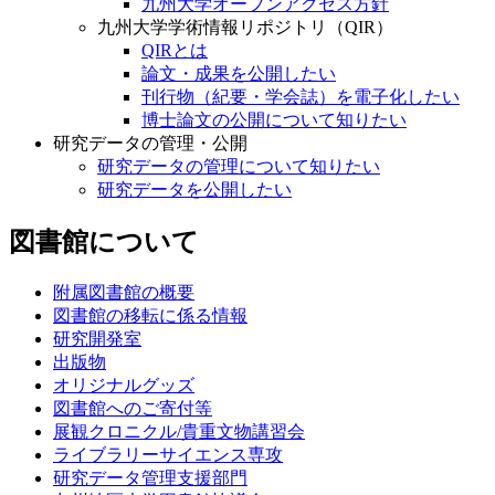
九州大学オープンアクセス方針
九州大学学術情報リポジトリ（QIR）
QIRとは
論文・成果を公開したい
刊行物（紀要・学会誌）を電子化したい
博士論文の公開について知りたい
研究データの管理・公開
研究データの管理について知りたい
研究データを公開したい
図書館について
附属図書館の概要
図書館の移転に係る情報
研究開発室
出版物
オリジナルグッズ
図書館へのご寄付等
展観クロニクル/貴重文物講習会
ライブラリーサイエンス専攻
研究データ管理支援部門