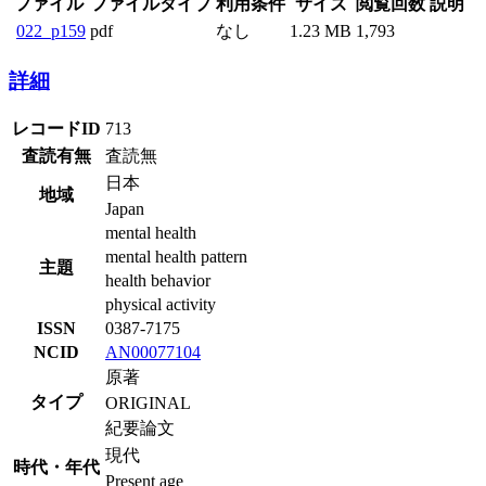
ファイル
ファイルタイプ
利用条件
サイズ
閲覧回数
説明
022_p159
pdf
なし
1.23 MB
1,793
詳細
レコードID
713
査読有無
査読無
日本
地域
Japan
mental health
mental health pattern
主題
health behavior
physical activity
ISSN
0387-7175
NCID
AN00077104
原著
タイプ
ORIGINAL
紀要論文
現代
時代・年代
Present age