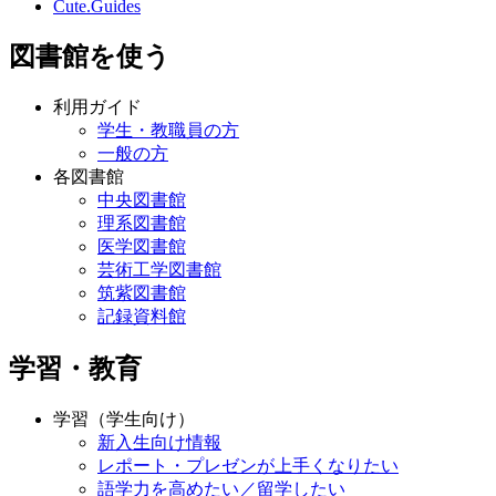
Cute.Guides
図書館を使う
利用ガイド
学生・教職員の方
一般の方
各図書館
中央図書館
理系図書館
医学図書館
芸術工学図書館
筑紫図書館
記録資料館
学習・教育
学習（学生向け）
新入生向け情報
レポート・プレゼンが上手くなりたい
語学力を高めたい／留学したい