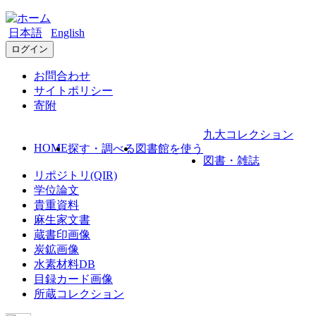
日本語
English
ログイン
お問合わせ
サイトポリシー
寄附
九大コレクション
HOME
探す・調べる
図書館を使う
図書・雑誌
リポジトリ(QIR)
学位論文
貴重資料
麻生家文書
蔵書印画像
炭鉱画像
水素材料DB
目録カード画像
所蔵コレクション