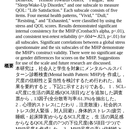
"Sleep/Wake-Up Disorder," and one subscale to measure
QOL: "Life Satisfaction." Each subscale consists of five
items. Four mental health patterns, "Vivid," "Dull,"
"Resisting," and "Exhausted," were classified by using the
stress and QOL scores. Results demonstrated significant
internal consistency for the MHP (Cronbach's alpha, p<.01),
and consistent test-retest reliability (r=.604〜.823, p<.01) for
all subscales. Significant correlations between a global stress
questionnaire and the six subscales of the MHP demonstrate
the MHP's construct validity. There were no significant age
or gender differences for scores on the MHP. Suggestions
for use of the scale and future research are discussed.
概要
本研究は，社会人と学生を対象にメンタルヘルスパ
ターン診断検査(Mental health Pattern: MHP)を 作成し，
尺度の信頼性と妥当性を検討するため行われた。結
果を要約すると，下記に示すとおりである。 1．SCL-
4尺度に生活の満足感(QOL項目)などを追加した調査
票から，13因子(全分散寄与率:61.3%)を抽出した。
2．心理的ストレス(こだわり，注意散漫)，社会的ス
トレス(対人緊張，対人回避)，身体的ストレス(疲労，
睡眠・起床障害)からなるSCL尺度と，生 活の満足感
からなるQOL尺度の7つの下位尺度(各5項目づつ)で
MHP尺度を作成した。 3．MHP尺度の高い信頼性と