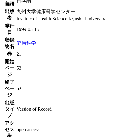
日本語
言語
出版
九州大学健康科学センター
者
Institute of Health Science,Kyushu University
発行
1999-03-15
日
収録
健康科学
物名
巻
21
開始
ペー
53
ジ
終了
ペー
62
ジ
出版
タイ
Version of Record
プ
アク
セス
open access
権