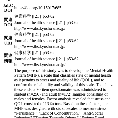
JaLC
https://doi.org/10.15017/685
DOI
健康科学 || 21 || p53-62
関連
Journal of health science || 21 || p53-62
DOI
http://www.ihs.kyushu-u.ac.jp/
健康科学 || 21 || p53-62
関連
Journal of health science || 21 || p53-62
URI
http://www.ihs.kyushu-u.ac.jp/
健康科学 || 21 || p53-62
関連
Journal of health science || 21 || p53-62
情報
http://www.ihs.kyushu-u.ac.jp/
The purpose of this study was to develop the Mental Health
Pattern (MHP), a scale that classifies state of mental health
as it pertains to stress and quality of life (QOL), and to
confirm the reliabi
...
lity and validity of this scale. To achieve
these ends, a 70-item questionnaire was administered to
student (n=256) and adult (n=172) samples consisting of
males and females. Factor analysis revealed that stress and
QOL consisted of 13 factors. Based on these factors, the
MHP was designed with six subscales to measure stress:
"Persistence," "Lack of Concentration," "Anti-Socral
Behavior," "Tension Towards Others," "Fatigue," and