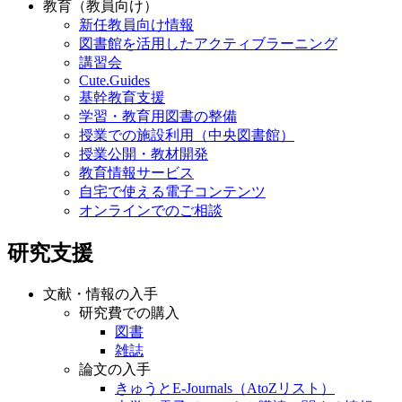
教育（教員向け）
新任教員向け情報
図書館を活用したアクティブラーニング
講習会
Cute.Guides
基幹教育支援
学習・教育用図書の整備
授業での施設利用（中央図書館）
授業公開・教材開発
教育情報サービス
自宅で使える電子コンテンツ
オンラインでのご相談
研究支援
文献・情報の入手
研究費での購入
図書
雑誌
論文の入手
きゅうとE-Journals（AtoZリスト）