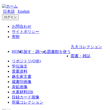
日本語
English
ログイン
お問合わせ
サイトポリシー
寄附
九大コレクション
HOME
探す・調べる
図書館を使う
図書・雑誌
リポジトリ(QIR)
学位論文
貴重資料
麻生家文書
蔵書印画像
炭鉱画像
水素材料DB
目録カード画像
所蔵コレクション