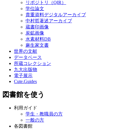
リポジトリ（QIR）
学位論文
貴重資料デジタルアーカイブ
中村哲著述アーカイブ
蔵書印画像
炭鉱画像
水素材料DB
麻生家文書
世界の文献
データベース
所蔵コレクション
九大出版物
電子展示
Cute.Guides
図書館を使う
利用ガイド
学生・教職員の方
一般の方
各図書館