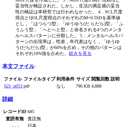
妥当性が検証された。しかし，生活の満足感の妥当
性の検証は本研究では行われなかった。 4．SCL尺度
得点とQOL尺度得点のそれぞれのM+0.5SDを基準値
とし，「はつらつ型」「ゆうゆう(だ らだら)型」「ふ
うふう型」「へとへと型」と命名される4つのメンタ
ルヘルスパターンに分類した。 5．メンタルヘルスパ
ターンの出現率は，性差，年代差はなく，「ゆうゆ
う(だらだら)型」が60%を占め，その他のパターンは
それぞれ10%強を占めた。
続きを見る
本文ファイル
ファイル
ファイルタイプ
利用条件
サイズ
閲覧回数
説明
021_p053
pdf
なし
796 KB
4,888
詳細
レコードID
685
査読有無
査読無
日本