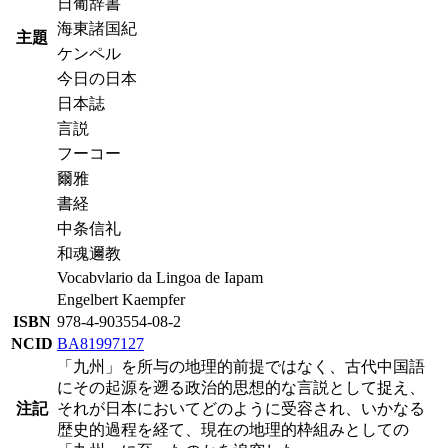
日葡辞書
海東諸国紀
主題
ケンペル
今日の日本
日本誌
言説
フーコー
爾雅
書経
中条信礼
和魂邇教
Vocabvlario da Lingoa de Iapam
Engelbert Kaempfer
ISBN
978-4-903554-08-2
NCID
BA81997127
「九州」を所与の地理的前提ではなく、古代中国語
にその起源を遡る政治的思想的な言説として捉え、
注記
それが日本においてどのように受容され、いかなる
歴史的過程を経て、現在の地理的枠組みとしての