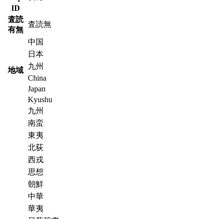
ID
査読
査読無
有無
中国
日本
九州
地域
China
Japan
Kyushu
九州
南蛮
東夷
北荻
西戎
思想
朝鮮
中華
華夷