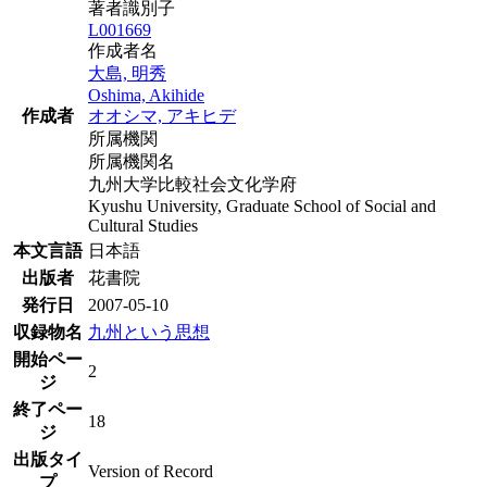
著者識別子
L001669
作成者名
大島, 明秀
Oshima, Akihide
作成者
オオシマ, アキヒデ
所属機関
所属機関名
九州大学比較社会文化学府
Kyushu University, Graduate School of Social and
Cultural Studies
本文言語
日本語
出版者
花書院
発行日
2007-05-10
収録物名
九州という思想
開始ペー
2
ジ
終了ペー
18
ジ
出版タイ
Version of Record
プ