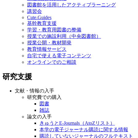
図書館を活用したアクティブラーニング
講習会
Cute.Guides
基幹教育支援
学習・教育用図書の整備
授業での施設利用（中央図書館）
授業公開・教材開発
教育情報サービス
自宅で使える電子コンテンツ
オンラインでのご相談
研究支援
文献・情報の入手
研究費での購入
図書
雑誌
論文の入手
きゅうとE-Journals（AtoZリスト）
本学の電子ジャーナル購読に関する情報
購読していないジャーナルのフルテキスト