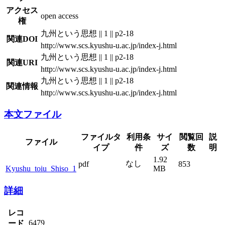
アクセス
open access
権
九州という思想 || 1 || p2-18
関連DOI
http://www.scs.kyushu-u.ac.jp/index-j.html
九州という思想 || 1 || p2-18
関連URI
http://www.scs.kyushu-u.ac.jp/index-j.html
九州という思想 || 1 || p2-18
関連情報
http://www.scs.kyushu-u.ac.jp/index-j.html
本文ファイル
ファイルタ
利用条
サイ
閲覧回
説
ファイル
イプ
件
ズ
数
明
1.92
なし
pdf
853
Kyushu_toiu_Shiso_1
MB
詳細
レコ
6479
ード