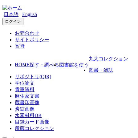
日本語
English
ログイン
お問合わせ
サイトポリシー
寄附
九大コレクション
HOME
探す・調べる
図書館を使う
図書・雑誌
リポジトリ(QIR)
学位論文
貴重資料
麻生家文書
蔵書印画像
炭鉱画像
水素材料DB
目録カード画像
所蔵コレクション