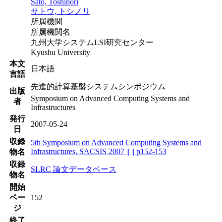
Sato, Toshinori
サトウ, トシノリ
所属機関
所属機関名
九州大学システムLSI研究センター
Kyushu University
本文
日本語
言語
先進的計算基盤システムシンポジウム
出版
Symposium on Advanced Computing Systems and
者
Infrastructures
発行
2007-05-24
日
収録
5th Symposium on Advanced Computing Systems and
Infrastructures, SACSIS 2007 || || p152-153
物名
収録
SLRC 論文データベース
物名
開始
ペー
152
ジ
終了