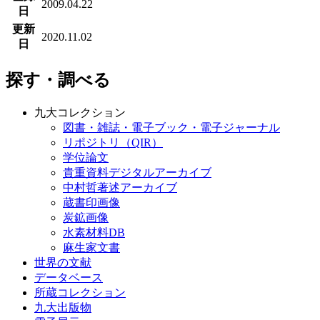
2009.04.22
日
更新
2020.11.02
日
探す・調べる
九大コレクション
図書・雑誌・電子ブック・電子ジャーナル
リポジトリ（QIR）
学位論文
貴重資料デジタルアーカイブ
中村哲著述アーカイブ
蔵書印画像
炭鉱画像
水素材料DB
麻生家文書
世界の文献
データベース
所蔵コレクション
九大出版物