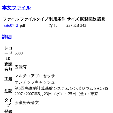
本文ファイル
ファイル
ファイルタイプ
利用条件
サイズ
閲覧回数
説明
sato07_2
pdf
なし
237 KB
343
詳細
レコ
6380
ード
ID
査読
査読有
有無
マルチコアプロセッサ
主題
オンチップキャッシュ
第5回先進的計算基盤システムシンポジウム SACSIS
注記
2007 : 2007年5月23日（水）～25日（金）: 東京
タイ
会議発表論文
プ
登録