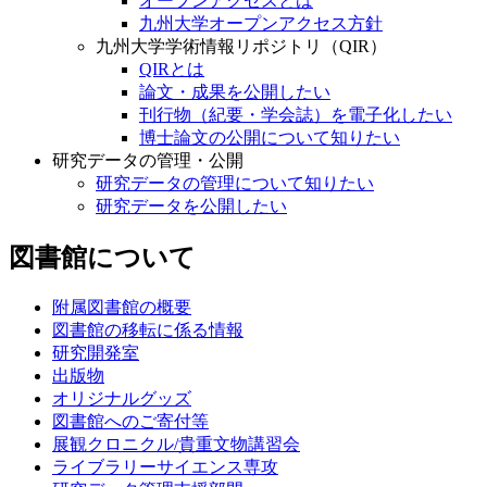
オープンアクセスとは
九州大学オープンアクセス方針
九州大学学術情報リポジトリ（QIR）
QIRとは
論文・成果を公開したい
刊行物（紀要・学会誌）を電子化したい
博士論文の公開について知りたい
研究データの管理・公開
研究データの管理について知りたい
研究データを公開したい
図書館について
附属図書館の概要
図書館の移転に係る情報
研究開発室
出版物
オリジナルグッズ
図書館へのご寄付等
展観クロニクル/貴重文物講習会
ライブラリーサイエンス専攻