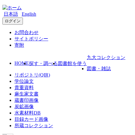
日本語
English
ログイン
お問合わせ
サイトポリシー
寄附
九大コレクション
HOME
探す・調べる
図書館を使う
図書・雑誌
リポジトリ(QIR)
学位論文
貴重資料
麻生家文書
蔵書印画像
炭鉱画像
水素材料DB
目録カード画像
所蔵コレクション