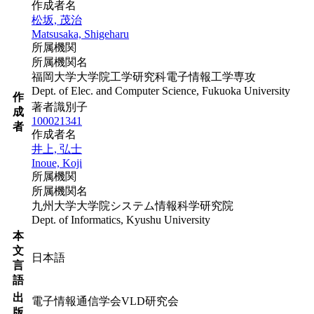
作成者名
松坂, 茂治
Matsusaka, Shigeharu
所属機関
所属機関名
福岡大学大学院工学研究科電子情報工学専攻
Dept. of Elec. and Computer Science, Fukuoka University
作
著者識別子
成
100021341
者
作成者名
井上, 弘士
Inoue, Koji
所属機関
所属機関名
九州大学大学院システム情報科学研究院
Dept. of Informatics, Kyushu University
本
文
日本語
言
語
出
電子情報通信学会VLD研究会
版