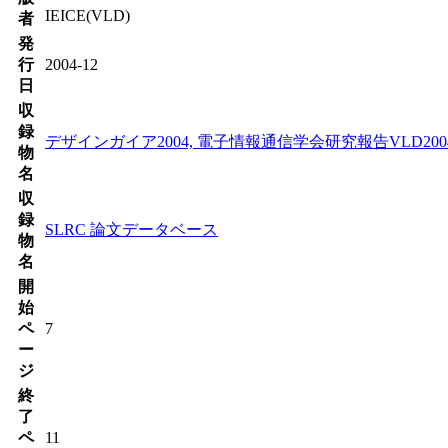
IEICE(VLD)
者
発
行
2004-12
日
収
録
デザインガイア2004, 電子情報通信学会研究報告VLD2004-
物
名
収
録
SLRC 論文データベース
物
名
開
始
ペ
7
ー
ジ
終
了
ペ
11