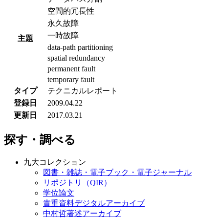
空間的冗長性
永久故障
一時故障
主題
data-path partitioning
spatial redundancy
permanent fault
temporary fault
タイプ
テクニカルレポート
登録日
2009.04.22
更新日
2017.03.21
探す・調べる
九大コレクション
図書・雑誌・電子ブック・電子ジャーナル
リポジトリ（QIR）
学位論文
貴重資料デジタルアーカイブ
中村哲著述アーカイブ