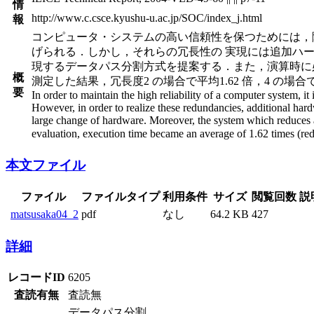
情
http://www.c.csce.kyushu-u.ac.jp/SOC/index_j.html
報
コンピュータ・システムの高い信頼性を保つためには，
げられる．しかし，それらの冗長性の 実現には追加ハ
現するデータパス分割方式を提案する．また，演算時に
概
測定した結果，冗長度2 の場合で平均1.62 倍，4 の
要
In order to maintain the high reliability of a computer system, it
However, in order to realize these redundancies, additional hard
large change of hardware. Moreover, the system which reduces a
evaluation, execution time became an average of 1.62 times (red
本文ファイル
ファイル
ファイルタイプ
利用条件
サイズ
閲覧回数
説
matsusaka04_2
pdf
なし
64.2 KB
427
詳細
レコードID
6205
査読有無
査読無
データパス分割