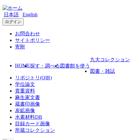
日本語
English
ログイン
お問合わせ
サイトポリシー
寄附
九大コレクション
HOME
探す・調べる
図書館を使う
図書・雑誌
リポジトリ(QIR)
学位論文
貴重資料
麻生家文書
蔵書印画像
炭鉱画像
水素材料DB
目録カード画像
所蔵コレクション