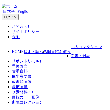
日本語
English
ログイン
お問合わせ
サイトポリシー
寄附
九大コレクション
HOME
探す・調べる
図書館を使う
図書・雑誌
リポジトリ(QIR)
学位論文
貴重資料
麻生家文書
蔵書印画像
炭鉱画像
水素材料DB
目録カード画像
所蔵コレクション