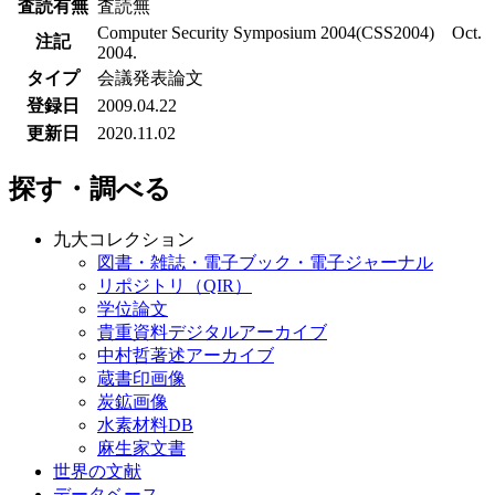
査読有無
査読無
Computer Security Symposium 2004(CSS2004) Oct.
注記
2004.
タイプ
会議発表論文
登録日
2009.04.22
更新日
2020.11.02
探す・調べる
九大コレクション
図書・雑誌・電子ブック・電子ジャーナル
リポジトリ（QIR）
学位論文
貴重資料デジタルアーカイブ
中村哲著述アーカイブ
蔵書印画像
炭鉱画像
水素材料DB
麻生家文書
世界の文献
データベース