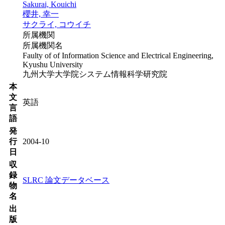
Sakurai, Kouichi
櫻井, 幸一
サクライ, コウイチ
所属機関
所属機関名
Faulty of of Information Science and Electrical Engineering,
Kyushu University
九州大学大学院システム情報科学研究院
本
文
英語
言
語
発
行
2004-10
日
収
録
SLRC 論文データベース
物
名
出
版