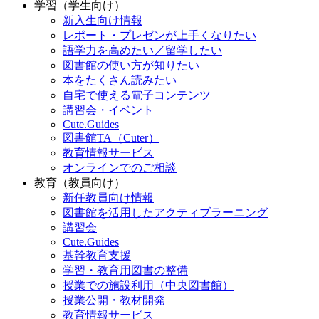
学習（学生向け）
新入生向け情報
レポート・プレゼンが上手くなりたい
語学力を高めたい／留学したい
図書館の使い方が知りたい
本をたくさん読みたい
自宅で使える電子コンテンツ
講習会・イベント
Cute.Guides
図書館TA（Cuter）
教育情報サービス
オンラインでのご相談
教育（教員向け）
新任教員向け情報
図書館を活用したアクティブラーニング
講習会
Cute.Guides
基幹教育支援
学習・教育用図書の整備
授業での施設利用（中央図書館）
授業公開・教材開発
教育情報サービス