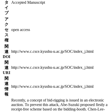
タ
Accepted Manuscript
イ
プ
ア
ク
セ
open access
ス
権
関
http://www.c.csce.kyushu-u.ac.jp/SOC/index_j.html
連
DOI
関
http://www.c.csce.kyushu-u.ac.jp/SOC/index_j.html
連
URI
関
連
http://www.c.csce.kyushu-u.ac.jp/SOC/index_j.html
情
報
Recently, a concept of bid-rigging is issued in an electronic
auction. To prevent this attack, Abe-Suzuki proposed firstly a
receipt-free scheme based on the bidding-booth. Chen-Lee-