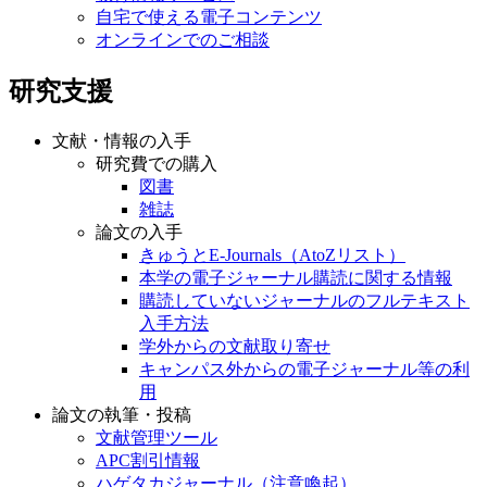
自宅で使える電子コンテンツ
オンラインでのご相談
研究支援
文献・情報の入手
研究費での購入
図書
雑誌
論文の入手
きゅうとE-Journals（AtoZリスト）
本学の電子ジャーナル購読に関する情報
購読していないジャーナルのフルテキスト
入手方法
学外からの文献取り寄せ
キャンパス外からの電子ジャーナル等の利
用
論文の執筆・投稿
文献管理ツール
APC割引情報
ハゲタカジャーナル（注意喚起）