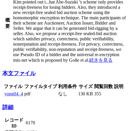
Kim pointed out t
...
hat Abe-Suzuki ’s scheme only provides
receipt-freeness for losing bidders. Also, they introduced a
new receipt-free sealed bid auction scheme using the
homomorphic encryption technique. The main participants of
概
their scheme are Auctioneer, Auction Issuer, Bidder and
要
Seller. We argue that it can be generated bid-rigging by a
seller. Also, we propose a receipt-free sealed-bid auction
which satisfies privacy, correctness, public verifiability,
nonreputation and receipt-freeness. For privacy, correctness,
public verifiability, non-reputation and receipt-freeness, we
use Pseudo ID of a bidder and the universal re-encryption
mix-net which is proposed by Golle et al.
続きを見る
本文ファイル
ファイル
ファイルタイプ
利用条件
サイズ
閲覧回数
説明
yong04_4
pdf
なし
130 KB
355
詳細
レコード
6170
ID