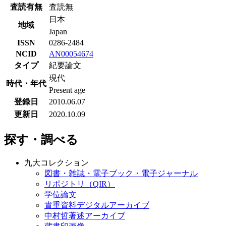
査読有無
査読無
日本
地域
Japan
ISSN
0286-2484
NCID
AN00054674
タイプ
紀要論文
現代
時代・年代
Present age
登録日
2010.06.07
更新日
2020.10.09
探す・調べる
九大コレクション
図書・雑誌・電子ブック・電子ジャーナル
リポジトリ（QIR）
学位論文
貴重資料デジタルアーカイブ
中村哲著述アーカイブ