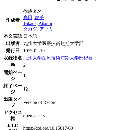
作成者名
高田, 熱美
作成者
Takada, Atsumi
タカダ, アツミ
本文言語
日本語
出版者
九州大学医療技術短期大学部
発行日
1975-02-10
収録物名
九州大学医療技術短期大学部紀要
巻
2
開始ペー
1
ジ
終了ペー
12
ジ
出版タイ
Version of Record
プ
アクセス
open access
権
JaLC
https://doi.org/10.15017/60