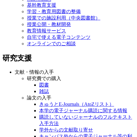
基幹教育支援
学習・教育用図書の整備
授業での施設利用（中央図書館）
授業公開・教材開発
教育情報サービス
自宅で使える電子コンテンツ
オンラインでのご相談
研究支援
文献・情報の入手
研究費での購入
図書
雑誌
論文の入手
きゅうとE-Journals（AtoZリスト）
本学の電子ジャーナル購読に関する情報
購読していないジャーナルのフルテキスト
入手方法
学外からの文献取り寄せ
キャンパス外からの電子ジャーナル等の利