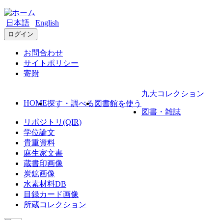
日本語
English
ログイン
お問合わせ
サイトポリシー
寄附
九大コレクション
HOME
探す・調べる
図書館を使う
図書・雑誌
リポジトリ(QIR)
学位論文
貴重資料
麻生家文書
蔵書印画像
炭鉱画像
水素材料DB
目録カード画像
所蔵コレクション