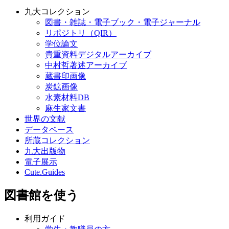
九大コレクション
図書・雑誌・電子ブック・電子ジャーナル
リポジトリ（QIR）
学位論文
貴重資料デジタルアーカイブ
中村哲著述アーカイブ
蔵書印画像
炭鉱画像
水素材料DB
麻生家文書
世界の文献
データベース
所蔵コレクション
九大出版物
電子展示
Cute.Guides
図書館を使う
利用ガイド