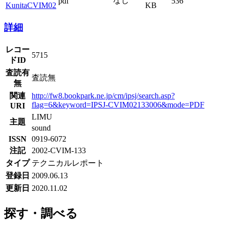
なし
pdf
536
KunitaCVIM02
KB
詳細
レコー
5715
ドID
査読有
査読無
無
関連
http://fw8.bookpark.ne.jp/cm/ipsj/search.asp?
flag=6&keyword=IPSJ-CVIM02133006&mode=PDF
URI
LIMU
主題
sound
ISSN
0919-6072
注記
2002-CVIM-133
タイプ
テクニカルレポート
登録日
2009.06.13
更新日
2020.11.02
探す・調べる