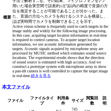
手法で解析す
...
る。その結果、マイクロフォンを2つ
用いた場合実空間で誤差約±2[°]以内の精度で音源の方
位を推定することが可能であることが分かった。ま
た、音源の方位へカメラを向けるシステムを構築し、
概要
ほぼ実時間でカメラを制御できることを示す。
Active vision scheme is frequently used to catch targets in the
image stably and widely for the following image processing.
In this case, acquiring target location information in real-time
is required to control cameras. To acquire target location
information, we use acoustic information generated by
targets. Acoustic signals acquired by microphone array are
processed by MUSIC method which estimates sound source
locations. The experimental results shows that the direction
of sound source is estimated with high accuracy. And we
construct a prototype system with microphone array to show
a pan-tilt camera is well controlled to capture the target image
in real-time.
続きを見る
本文ファイル
ファイルタイ
利用条
閲覧回
説
ファイル
サイズ
プ
件
数
明
745