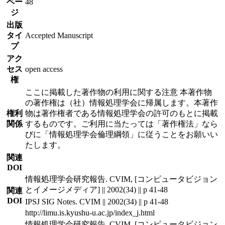
ペー
48
ジ
出版
タイ
Accepted Manuscript
プ
アク
セス
open access
権
ここに掲載した著作物の利用に関する注意 本著作物
の著作権は（社）情報処理学会に帰属します。本著作
権利
物は著作権者である情報処理学会の許可のもとに掲載
関係
するものです。ご利用に当たっては「著作権法」なら
びに「情報処理学会倫理綱領」に従うことをお願いい
たします。
関連
DOI
情報処理学会研究報告. CVIM, [コンピュータビジョン
とイメージメディア] || 2002(34) || p 41-48
関連
DOI
IPSJ SIG Notes. CVIM || 2002(34) || p 41-48
http://limu.is.kyushu-u.ac.jp/index_j.html
情報処理学会研究報告. CVIM, [コンピュータビジョン