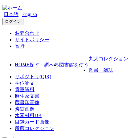
日本語
English
ログイン
お問合わせ
サイトポリシー
寄附
九大コレクション
HOME
探す・調べる
図書館を使う
図書・雑誌
リポジトリ(QIR)
学位論文
貴重資料
麻生家文書
蔵書印画像
炭鉱画像
水素材料DB
目録カード画像
所蔵コレクション