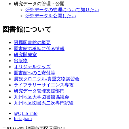
研究データの管理・公開
研究データの管理について知りたい
研究データを公開したい
図書館について
附属図書館の概要
図書館の移転に係る情報
研究開発室
出版物
オリジナルグッズ
図書館へのご寄付等
展観クロニクル/貴重文物講習会
ライブラリーサイエンス専攻
研究データ管理支援部門
九州地区大学図書館協議会
九州地区図書系二次専門試験
@QLib_info
Instagram
〒819-0395 福岡市西区元岡744