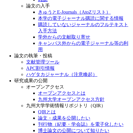
論文の入手
きゅうとE-Journals（AtoZリスト）
本学の電子ジャーナル購読に関する情報
購読していないジャーナルのフルテキスト
入手方法
学外からの文献取り寄せ
キャンパス外からの電子ジャーナル等の利
用
論文の執筆・投稿
文献管理ツール
APC割引情報
ハゲタカジャーナル（注意喚起）
研究成果の公開
オープンアクセス
オープンアクセスとは
九州大学オープンアクセス方針
九州大学学術情報リポジトリ（QIR）
QIRとは
論文・成果を公開したい
刊行物（紀要・学会誌）を電子化したい
博士論文の公開について知りたい