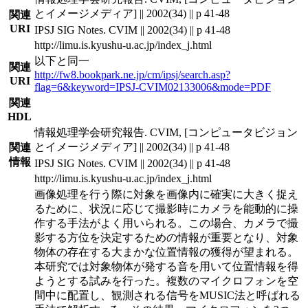
とイメージメディア] || 2002(34) || p 41-48
関連
URI
IPSJ SIG Notes. CVIM || 2002(34) || p 41-48
http://limu.is.kyushu-u.ac.jp/index_j.html
以下と同一
関連
http://fw8.bookpark.ne.jp/cm/ipsj/search.asp?
URI
flag=6&keyword=IPSJ-CVIM02133006&mode=PDF
関連
HDL
情報処理学会研究報告. CVIM, [コンピュータビジョン
とイメージメディア] || 2002(34) || p 41-48
関連
情報
IPSJ SIG Notes. CVIM || 2002(34) || p 41-48
http://limu.is.kyushu-u.ac.jp/index_j.html
画像処理を行う際に対象を画像内に確実に大きく捉え
るために、状況に応じて撮影時にカメラを能動的に操
作する手法がよく用いられる。この場合、カメラで撮
影する方位を決定するための情報が重要となり、対象
物体の存在する大まかな位置情報の獲得が望まれる。
本研究では対象物体が発する音を用いて位置情報を得
ようとする試みを行った。複数のマイクロフォンを空
間中に配置し、観測される信号をMUSIC法と呼ばれる