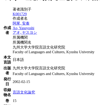
著者識別子
K001729
作成者名
阿尾, 安泰
作成
Ao, Yasuyoshi
アオ, ヤスヨシ
者
所属機関
所属機関名
九州大学大学院言語文化研究院
Faculty of Languages and Cultures, Kyushu University
本文
日本語
言語
出版
九州大学大学院言語文化研究院
者
Faculty of Languages and Cultures, Kyushu University
発行
2002-02-15
日
収録
言語文化論究
物名
巻
15