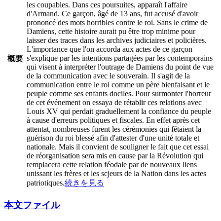
les coupables. Dans ces poursuites, apparaît l'affaire
d'Armand. Ce garçon, âgé de 13 ans, fut accusé d'avoir
prononcé des mots horribles contre le roi. Sans le crime de
Damiens, cette histoire aurait pu être trop minime pour
laisser des traces dans les archives judiciaires et policières.
L'importance que l'on accorda aux actes de ce garçon
s'explique par les intentions partagées par les contemporains
概要
qui visent à interpréter l'outrage de Damiens du point de vue
de la communication avec le souverain. Il s'agit de la
communication entre le roi comme un père bienfaisant et le
peuple comme ses enfants dociles. Pour surmonter l'horreur
de cet événement on essaya de rétablir ces relations avec
Louis XV qui perdait graduellement la confiance du peuple
à cause d'erreurs politiques et fiscales. En effet après cet
attentat, nombreuses furent les cérémonies qui fêtaient la
guérison du roi blessé afin d'attester d'une unité totale et
nationale. Mais il convient de souligner le fait que cet essai
de réorganisation sera mis en cause par la Révolution qui
remplacera cette relation féodale par de nouveaux liens
unissant les frères et les scjeurs de la Nation dans les actes
patriotiques.
続きを見る
本文ファイル