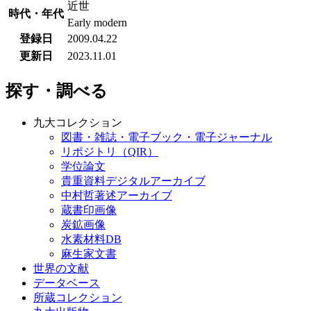
近世
時代・年代
Early modern
登録日
2009.04.22
更新日
2023.11.01
探す・調べる
九大コレクション
図書・雑誌・電子ブック・電子ジャーナル
リポジトリ（QIR）
学位論文
貴重資料デジタルアーカイブ
中村哲著述アーカイブ
蔵書印画像
炭鉱画像
水素材料DB
麻生家文書
世界の文献
データベース
所蔵コレクション