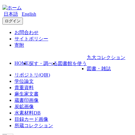
日本語
English
ログイン
お問合わせ
サイトポリシー
寄附
九大コレクション
HOME
探す・調べる
図書館を使う
図書・雑誌
リポジトリ(QIR)
学位論文
貴重資料
麻生家文書
蔵書印画像
炭鉱画像
水素材料DB
目録カード画像
所蔵コレクション