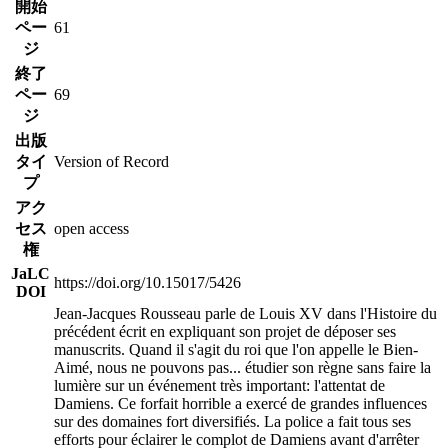
開始
ペー
61
ジ
終了
ペー
69
ジ
出版
タイ
Version of Record
プ
アク
セス
open access
権
JaLC
https://doi.org/10.15017/5426
DOI
Jean-Jacques Rousseau parle de Louis XV dans l'Histoire du
précédent écrit en expliquant son projet de déposer ses
manuscrits. Quand il s'agit du roi que l'on appelle le Bien-
Aimé, nous ne pouvons pas
...
étudier son règne sans faire la
lumière sur un événement très important: l'attentat de
Damiens. Ce forfait horrible a exercé de grandes influences
sur des domaines fort diversifiés. La police a fait tous ses
efforts pour éclairer le complot de Damiens avant d'arrêter