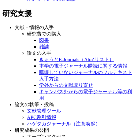
研究支援
文献・情報の入手
研究費での購入
図書
雑誌
論文の入手
きゅうとE-Journals（AtoZリスト）
本学の電子ジャーナル購読に関する情報
購読していないジャーナルのフルテキスト
入手方法
学外からの文献取り寄せ
キャンパス外からの電子ジャーナル等の利
用
論文の執筆・投稿
文献管理ツール
APC割引情報
ハゲタカジャーナル（注意喚起）
研究成果の公開
オープンアクセス