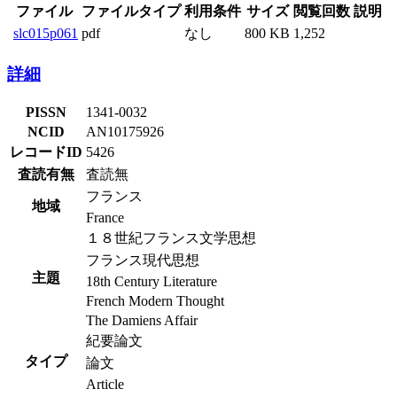
ファイル
ファイルタイプ
利用条件
サイズ
閲覧回数
説明
slc015p061
pdf
なし
800 KB
1,252
詳細
PISSN
1341-0032
NCID
AN10175926
レコードID
5426
査読有無
査読無
フランス
地域
France
１８世紀フランス文学思想
フランス現代思想
主題
18th Century Literature
French Modern Thought
The Damiens Affair
紀要論文
タイプ
論文
Article