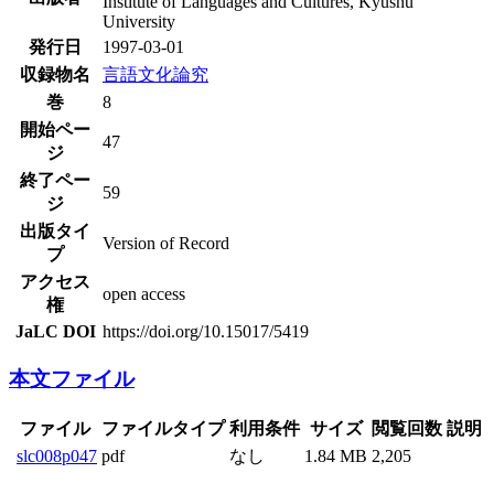
Institute of Languages and Cultures, Kyushu
University
発行日
1997-03-01
収録物名
言語文化論究
巻
8
開始ペー
47
ジ
終了ペー
59
ジ
出版タイ
Version of Record
プ
アクセス
open access
権
JaLC DOI
https://doi.org/10.15017/5419
本文ファイル
ファイル
ファイルタイプ
利用条件
サイズ
閲覧回数
説明
slc008p047
pdf
なし
1.84 MB
2,205