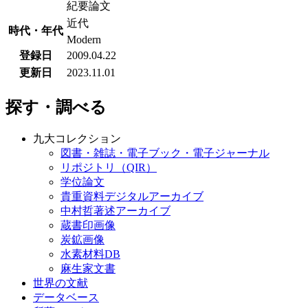
紀要論文
近代
時代・年代
Modern
登録日
2009.04.22
更新日
2023.11.01
探す・調べる
九大コレクション
図書・雑誌・電子ブック・電子ジャーナル
リポジトリ（QIR）
学位論文
貴重資料デジタルアーカイブ
中村哲著述アーカイブ
蔵書印画像
炭鉱画像
水素材料DB
麻生家文書
世界の文献
データベース