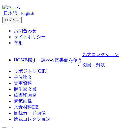
日本語
English
ログイン
お問合わせ
サイトポリシー
寄附
九大コレクション
HOME
探す・調べる
図書館を使う
図書・雑誌
リポジトリ(QIR)
学位論文
貴重資料
麻生家文書
蔵書印画像
炭鉱画像
水素材料DB
目録カード画像
所蔵コレクション