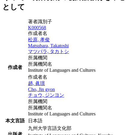
として
著者識別子
K000568
作成者名
松原, 孝俊
Matsubara, Takatoshi
マツバラ, タカトシ
所属機関
所属機関名
作成者
Institute of Languages and Cultures
作成者名
趙, 眞璟
Cho, Jin gyon
チョウ, ジンヨン
所属機関
所属機関名
Institute of Languages and Cultures
本文言語
日本語
九州大学言語文化部
出版者