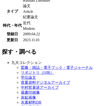
Russian Literature
論文
タイプ
Article
紀要論文
近代
時代・年代
Modern
登録日
2009.04.22
更新日
2023.11.01
探す・調べる
九大コレクション
図書・雑誌・電子ブック・電子ジャーナル
リポジトリ（QIR）
学位論文
貴重資料デジタルアーカイブ
中村哲著述アーカイブ
蔵書印画像
炭鉱画像
水素材料DB