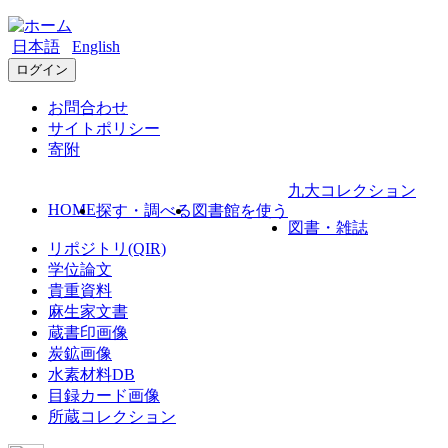
日本語
English
ログイン
お問合わせ
サイトポリシー
寄附
九大コレクション
HOME
探す・調べる
図書館を使う
図書・雑誌
リポジトリ(QIR)
学位論文
貴重資料
麻生家文書
蔵書印画像
炭鉱画像
水素材料DB
目録カード画像
所蔵コレクション