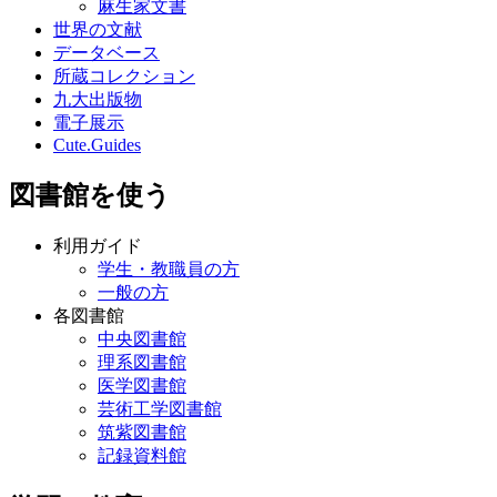
麻生家文書
世界の文献
データベース
所蔵コレクション
九大出版物
電子展示
Cute.Guides
図書館を使う
利用ガイド
学生・教職員の方
一般の方
各図書館
中央図書館
理系図書館
医学図書館
芸術工学図書館
筑紫図書館
記録資料館