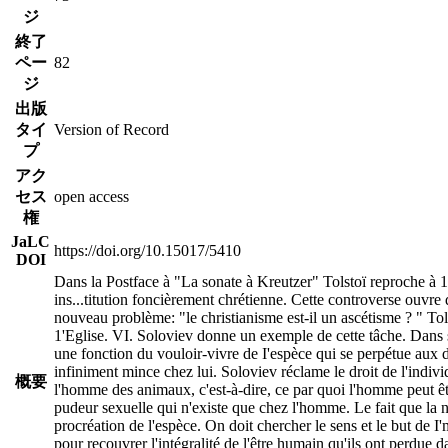
ジ
終了
ペー
82
ジ
出版
タイ
Version of Record
プ
アク
セス
open access
権
JaLC
https://doi.org/10.15017/5410
DOI
Dans la Postface à "La sonate à Kreutzer" Tolstoï reproche à 1'
ins
...
titution foncièrement chrétienne. Cette controverse ouvre d
nouveau problème: "le christianisme est-il un ascétisme ? " Tolst
1'Eglise. VI. Soloviev donne un exemple de cette tâche. Dans 
une fonction du vouloir-vivre de I'espèce qui se perpétue aux d
infiniment mince chez lui. Soloviev réclame le droit de l'indivi
概要
l'homme des animaux, c'est-à-dire, ce par quoi l'homme peut êt
pudeur sexuelle qui n'existe que chez l'homme. Le fait que la 
procréation de l'espèce. On doit chercher le sens et le but de 
pour recouvrer l'intégralité de l'être humain qu'ils ont perdue 