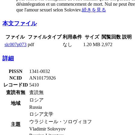
désintéegration et un commencement de mort. Nul ne peut être im
que l'amour sexuel selon Soloviev.
続きを見る
本文ファイル
ファイル
ファイルタイプ
利用条件
サイズ
閲覧回数
説明
slc007p073
pdf
なし
1.20 MB
2,972
詳細
PISSN
1341-0032
NCID
AN10175926
レコードID
5410
査読有無
査読無
ロシア
地域
Russia
ロシア文学
ウラジミール・ソロヴィヨフ
主題
Vladimir Solovyov