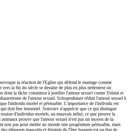
i provoque la réaction de l'Eglise qui défend le mariage comme
 vers la fin du siècle se dessine de plus en plus nettement un
 dont la tâche consistera à justifier l'amour sexuel contre Tolstoï et
enhauerienne de l'amour sexuel. Schopenhauer réduit l'amour sexuel à
ue l'individu mortel et périssable. L'importance de l'individu est
u qui doit être immortel. Soloviev n'apprécie que ce qui distingue
ession d'individus mortels, au mauvais infini, ce que prouve la
des animaux prouve que l'amour sexuel n'est pas un moyen de la
ssent non pas pour mettre au monde une progéniture périssable, mais
on des éléments masculin et féminin de l'être humain est un état de