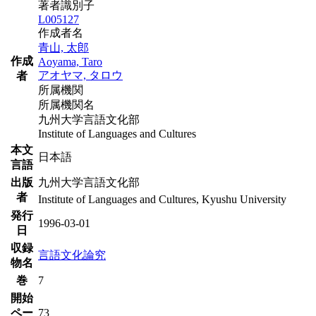
著者識別子
L005127
作成者名
青山, 太郎
作成
Aoyama, Taro
アオヤマ, タロウ
者
所属機関
所属機関名
九州大学言語文化部
Institute of Languages and Cultures
本文
日本語
言語
出版
九州大学言語文化部
者
Institute of Languages and Cultures, Kyushu University
発行
1996-03-01
日
収録
言語文化論究
物名
巻
7
開始
ペー
73