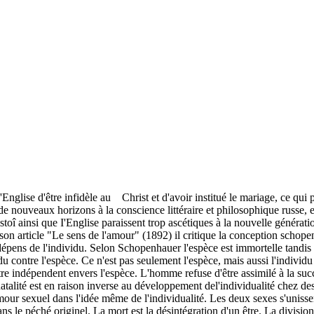
Englise d'être infidèle au Christ et d'avoir institué le mariage, ce qu
e nouveaux horizons à la conscience littéraire et philosophique russe, et
oî ainsi que I'Englise paraissent trop ascétiques à la nouvelle génération
son article "Le sens de l'amour" (1892) il critique la conception schop
épens de l'individu. Selon Schopenhauer l'espèce est immortelle tandis q
du contre l'espèce. Ce n'est pas seulement l'espèce, mais aussi l'individ
re indépendent envers l'espèce. L'homme refuse d'être assimilé à la succ
natalité est en raison inverse au développement del'individualité chez 
I'mour sexuel dans l'idée même de l'individualité. Les deux sexes s'uni
dans le péché originel. La mort est la désintégration d'un être. La divisi