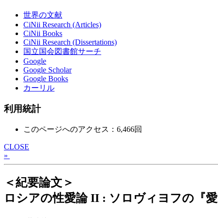
世界の文献
CiNii Research (Articles)
CiNii Books
CiNii Research (Dissertations)
国立国会図書館サーチ
Google
Google Scholar
Google Books
カーリル
利用統計
このページへのアクセス：6,466回
CLOSE
»
＜紀要論文＞
ロシアの性愛論 II : ソロヴィヨフの『