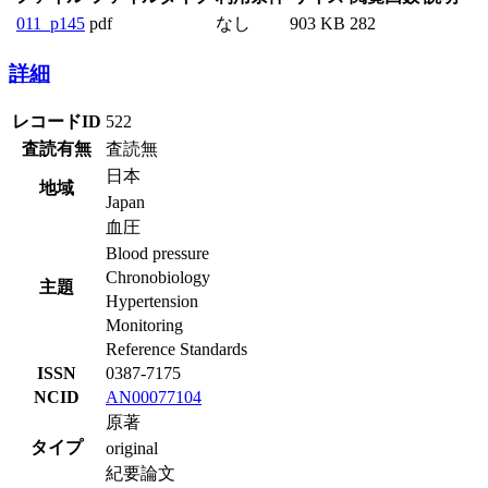
011_p145
pdf
なし
903 KB
282
詳細
レコードID
522
査読有無
査読無
日本
地域
Japan
血圧
Blood pressure
Chronobiology
主題
Hypertension
Monitoring
Reference Standards
ISSN
0387-7175
NCID
AN00077104
原著
タイプ
original
紀要論文