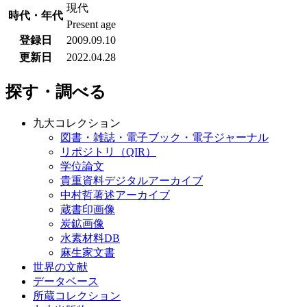
現代
時代・年代
Present age
登録日
2009.09.10
更新日
2022.04.28
探す・調べる
九大コレクション
図書・雑誌・電子ブック・電子ジャーナル
リポジトリ（QIR）
学位論文
貴重資料デジタルアーカイブ
中村哲著述アーカイブ
蔵書印画像
炭鉱画像
水素材料DB
麻生家文書
世界の文献
データベース
所蔵コレクション