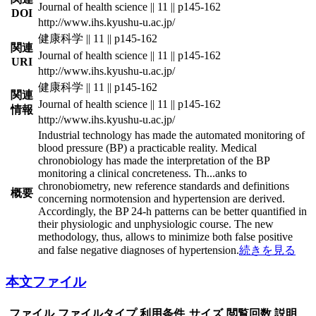
Journal of health science || 11 || p145-162
DOI
http://www.ihs.kyushu-u.ac.jp/
健康科学 || 11 || p145-162
関連
Journal of health science || 11 || p145-162
URI
http://www.ihs.kyushu-u.ac.jp/
健康科学 || 11 || p145-162
関連
Journal of health science || 11 || p145-162
情報
http://www.ihs.kyushu-u.ac.jp/
Industrial technology has made the automated monitoring of
blood pressure (BP) a practicable reality. Medical
chronobiology has made the interpretation of the BP
monitoring a clinical concreteness. Th
...
anks to
chronobiometry, new reference standards and definitions
概要
concerning normotension and hypertension are derived.
Accordingly, the BP 24-h patterns can be better quantified in
their physiologic and unphysiologic course. The new
methodology, thus, allows to minimize both false positive
and false negative diagnoses of hypertension.
続きを見る
本文ファイル
ファイル
ファイルタイプ
利用条件
サイズ
閲覧回数
説明