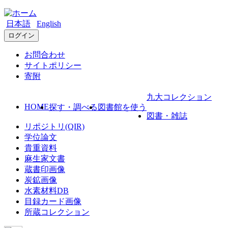
日本語
English
ログイン
お問合わせ
サイトポリシー
寄附
九大コレクション
HOME
探す・調べる
図書館を使う
図書・雑誌
リポジトリ(QIR)
学位論文
貴重資料
麻生家文書
蔵書印画像
炭鉱画像
水素材料DB
目録カード画像
所蔵コレクション