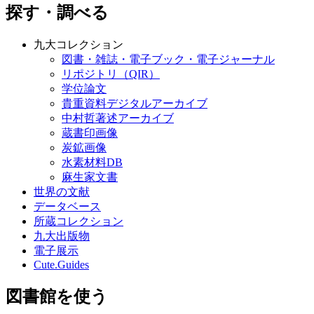
探す・調べる
九大コレクション
図書・雑誌・電子ブック・電子ジャーナル
リポジトリ（QIR）
学位論文
貴重資料デジタルアーカイブ
中村哲著述アーカイブ
蔵書印画像
炭鉱画像
水素材料DB
麻生家文書
世界の文献
データベース
所蔵コレクション
九大出版物
電子展示
Cute.Guides
図書館を使う