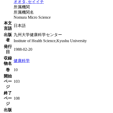
オオタ, セイイチ
所属機関
所属機関名
Nomura Micro Science
本文
日本語
言語
出版
九州大学健康科学センター
者
Institute of Health Science,Kyushu University
発行
1988-02-20
日
収録
健康科学
物名
巻
10
開始
ペー
103
ジ
終了
ペー
108
ジ
出版