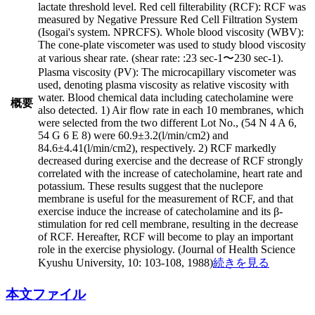
lactate threshold level. Red cell filterability (RCF): RCF was
measured by Negative Pressure Red Cell Filtration System
(Isogai's system. NPRCFS). Whole blood viscosity (WBV):
The cone-plate viscometer was used to study blood viscosity
at various shear rate. (shear rate: :23 sec-1〜230 sec-1).
Plasma viscosity (PV): The microcapillary viscometer was
used, denoting plasma viscosity as relative viscosity with
water. Blood chemical data including catecholamine were
概要
also detected. 1) Air flow rate in each 10 membranes, which
were selected from the two different Lot No., (54 N 4 A 6,
54 G 6 E 8) were 60.9±3.2(l/min/cm2) and
84.6±4.41(l/min/cm2), respectively. 2) RCF markedly
decreased during exercise and the decrease of RCF strongly
correlated with the increase of catecholamine, heart rate and
potassium. These results suggest that the nuclepore
membrane is useful for the measurement of RCF, and that
exercise induce the increase of catecholamine and its β-
stimulation for red cell membrane, resulting in the decrease
of RCF. Hereafter, RCF will become to play an important
role in the exercise physiology. (Journal of Health Science
Kyushu University, 10: 103-108, 1988)
続きを見る
本文ファイル