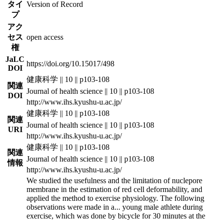
タイ
Version of Record
プ
アク
セス
open access
権
JaLC
https://doi.org/10.15017/498
DOI
健康科学 || 10 || p103-108
関連
Journal of health science || 10 || p103-108
DOI
http://www.ihs.kyushu-u.ac.jp/
健康科学 || 10 || p103-108
関連
Journal of health science || 10 || p103-108
URI
http://www.ihs.kyushu-u.ac.jp/
健康科学 || 10 || p103-108
関連
Journal of health science || 10 || p103-108
情報
http://www.ihs.kyushu-u.ac.jp/
We studied the usefulness and the limitation of nuclepore
membrane in the estimation of red cell deformability, and
applied the method to exercise physiology. The following
observations were made in a
...
young male athlete during
exercise, which was done by bicycle for 30 minutes at the