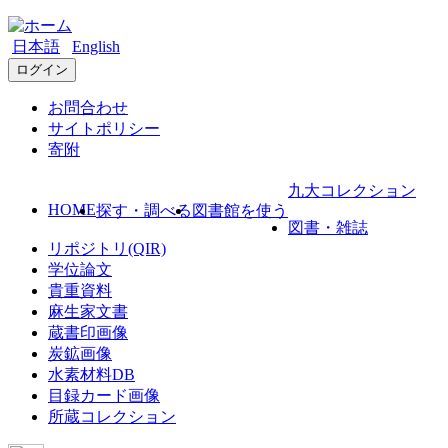
日本語
English
ログイン
お問合わせ
サイトポリシー
寄附
九大コレクション
HOME
探す・調べる
図書館を使う
図書・雑誌
リポジトリ(QIR)
学位論文
貴重資料
麻生家文書
蔵書印画像
炭鉱画像
水素材料DB
目録カード画像
所蔵コレクション