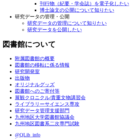
刊行物（紀要・学会誌）を電子化したい
博士論文の公開について知りたい
研究データの管理・公開
研究データの管理について知りたい
研究データを公開したい
図書館について
附属図書館の概要
図書館の移転に係る情報
研究開発室
出版物
オリジナルグッズ
図書館へのご寄付等
展観クロニクル/貴重文物講習会
ライブラリーサイエンス専攻
研究データ管理支援部門
九州地区大学図書館協議会
九州地区図書系二次専門試験
@QLib_info