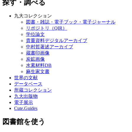
探す・調べる
九大コレクション
図書・雑誌・電子ブック・電子ジャーナル
リポジトリ（QIR）
学位論文
貴重資料デジタルアーカイブ
中村哲著述アーカイブ
蔵書印画像
炭鉱画像
水素材料DB
麻生家文書
世界の文献
データベース
所蔵コレクション
九大出版物
電子展示
Cute.Guides
図書館を使う