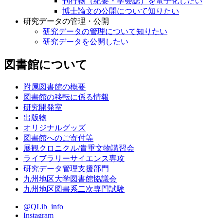
刊行物（紀要・学会誌）を電子化したい
博士論文の公開について知りたい
研究データの管理・公開
研究データの管理について知りたい
研究データを公開したい
図書館について
附属図書館の概要
図書館の移転に係る情報
研究開発室
出版物
オリジナルグッズ
図書館へのご寄付等
展観クロニクル/貴重文物講習会
ライブラリーサイエンス専攻
研究データ管理支援部門
九州地区大学図書館協議会
九州地区図書系二次専門試験
@QLib_info
Instagram