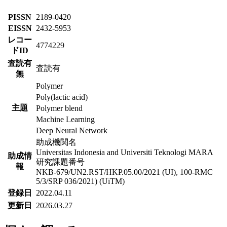
PISSN
2189-0420
EISSN
2432-5953
レコー
4774229
ドID
査読有
査読有
無
Polymer
Poly(lactic acid)
主題
Polymer blend
Machine Learning
Deep Neural Network
助成機関名
Universitas Indonesia and Universiti Teknologi MARA
助成情
研究課題番号
報
NKB-679/UN2.RST/HKP.05.00/2021 (UI), 100-RMC
5/3/SRP 036/2021) (UiTM)
登録日
2022.04.11
更新日
2026.03.27