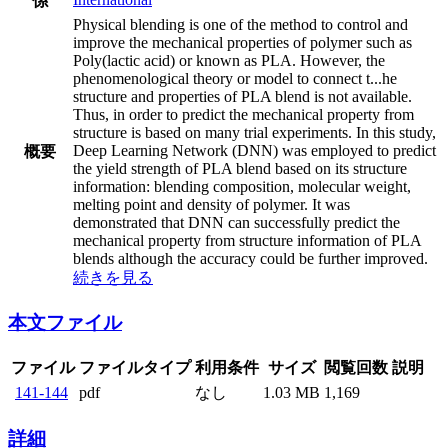
係
Physical blending is one of the method to control and
improve the mechanical properties of polymer such as
Poly(lactic acid) or known as PLA. However, the
phenomenological theory or model to connect t
...
he
structure and properties of PLA blend is not available.
Thus, in order to predict the mechanical property from
structure is based on many trial experiments. In this study,
Deep Learning Network (DNN) was employed to predict
概要
the yield strength of PLA blend based on its structure
information: blending composition, molecular weight,
melting point and density of polymer. It was
demonstrated that DNN can successfully predict the
mechanical property from structure information of PLA
blends although the accuracy could be further improved.
続きを見る
本文ファイル
ファイル
ファイルタイプ
利用条件
サイズ
閲覧回数
説明
141-144
pdf
なし
1.03 MB
1,169
詳細