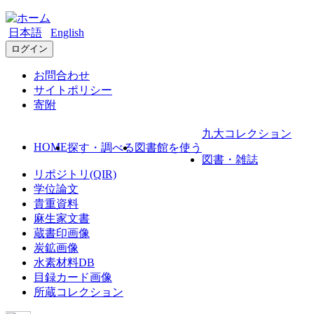
日本語
English
ログイン
お問合わせ
サイトポリシー
寄附
九大コレクション
HOME
探す・調べる
図書館を使う
図書・雑誌
リポジトリ(QIR)
学位論文
貴重資料
麻生家文書
蔵書印画像
炭鉱画像
水素材料DB
目録カード画像
所蔵コレクション