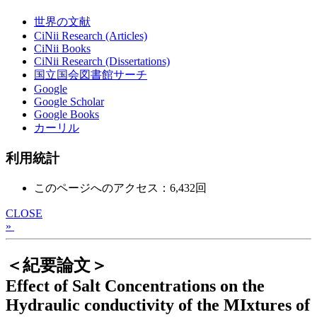
世界の文献
CiNii Research (Articles)
CiNii Books
CiNii Research (Dissertations)
国立国会図書館サーチ
Google
Google Scholar
Google Books
カーリル
利用統計
このページへのアクセス：6,432回
CLOSE
»
＜紀要論文＞
Effect of Salt Concentrations on the
Hydraulic conductivity of the MIxtures of