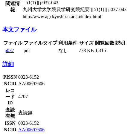
|| 51(1) || p037-043
関連情
九州大学大学院農学研究院紀要 || 51(1) || p037-043
報
http://www.agr.kyushu-u.ac.jp/index.html
本文ファイル
ファイル
ファイルタイプ
利用条件
サイズ
閲覧回数
説明
p037
pdf
なし
778 KB
1,315
詳細
PISSN
0023-6152
NCID
AA00697606
レコ
4707
ード
ID
査読
査読無
有無
ISSN
0023-6152
NCID
AA00697606