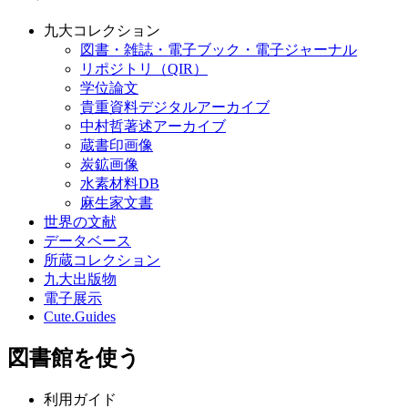
九大コレクション
図書・雑誌・電子ブック・電子ジャーナル
リポジトリ（QIR）
学位論文
貴重資料デジタルアーカイブ
中村哲著述アーカイブ
蔵書印画像
炭鉱画像
水素材料DB
麻生家文書
世界の文献
データベース
所蔵コレクション
九大出版物
電子展示
Cute.Guides
図書館を使う
利用ガイド