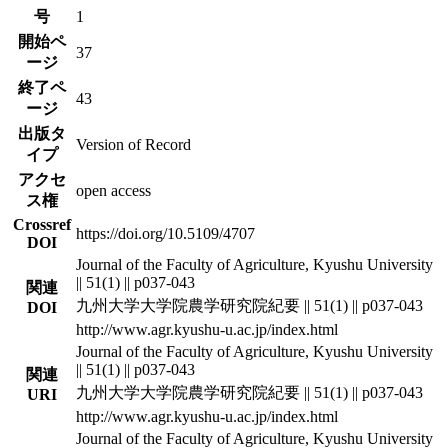
号
1
開始ペ
37
ージ
終了ペ
43
ージ
出版タ
Version of Record
イプ
アクセ
open access
ス権
Crossref
https://doi.org/10.5109/4707
DOI
Journal of the Faculty of Agriculture, Kyushu University
|| 51(1) || p037-043
関連
九州大学大学院農学研究院紀要 || 51(1) || p037-043
DOI
http://www.agr.kyushu-u.ac.jp/index.html
Journal of the Faculty of Agriculture, Kyushu University
|| 51(1) || p037-043
関連
九州大学大学院農学研究院紀要 || 51(1) || p037-043
URI
http://www.agr.kyushu-u.ac.jp/index.html
Journal of the Faculty of Agriculture, Kyushu University