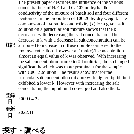
The present paper describes the influence of the various
concentrations of NaCl and CaCl2 on hydraulic
conductivity of the mixture of basalt soil and four different
bentonites in the proportion of 100:20 by dry weight. The
comparison of hydraulic conductivity (k) for a given salt
solution on a particular soil mixture shows that the k
decreased with decreasing the salt concentration. The
decrease in k with a decrease in salt concentration can be
注記
attributed to increase in diffuse double compared to the
monovalent cation. However at 1mol(c)/L concentration
almost an equal value of k was observed. With increasing
the salt concentration from 0 to 0.1mol(c)/L, the k changed
significantly which was more prominent for the sample
with CaCl2 solution. The results show that for the
particular salt concentration mixture with higher liquid limit
exhibited a lower k. However with increasing the salt
concentratin, the liquid limit converged and also the k.
登録
2009.04.22
日
更新
2022.11.11
日
探す・調べる