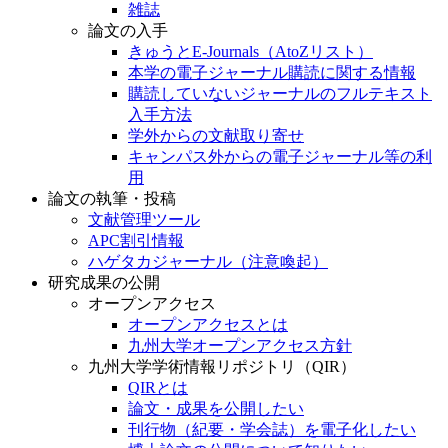
雑誌
論文の入手
きゅうとE-Journals（AtoZリスト）
本学の電子ジャーナル購読に関する情報
購読していないジャーナルのフルテキスト
入手方法
学外からの文献取り寄せ
キャンパス外からの電子ジャーナル等の利
用
論文の執筆・投稿
文献管理ツール
APC割引情報
ハゲタカジャーナル（注意喚起）
研究成果の公開
オープンアクセス
オープンアクセスとは
九州大学オープンアクセス方針
九州大学学術情報リポジトリ（QIR）
QIRとは
論文・成果を公開したい
刊行物（紀要・学会誌）を電子化したい