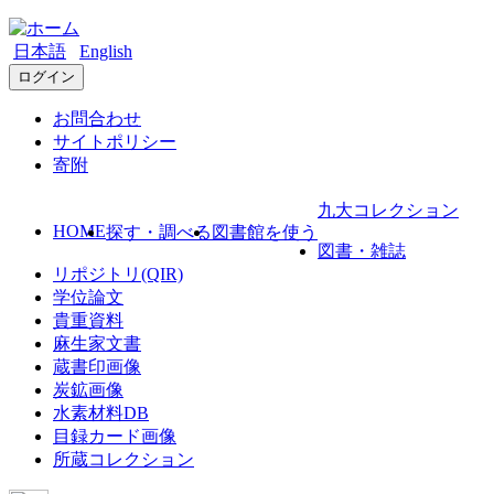
日本語
English
ログイン
お問合わせ
サイトポリシー
寄附
九大コレクション
HOME
探す・調べる
図書館を使う
図書・雑誌
リポジトリ(QIR)
学位論文
貴重資料
麻生家文書
蔵書印画像
炭鉱画像
水素材料DB
目録カード画像
所蔵コレクション