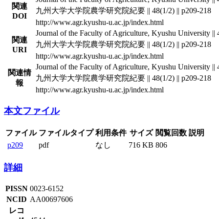
関連
九州大学大学院農学研究院紀要 || 48(1/2) || p209-218
DOI
http://www.agr.kyushu-u.ac.jp/index.html
Journal of the Faculty of Agriculture, Kyushu University || 
関連
九州大学大学院農学研究院紀要 || 48(1/2) || p209-218
URI
http://www.agr.kyushu-u.ac.jp/index.html
Journal of the Faculty of Agriculture, Kyushu University || 
関連情
九州大学大学院農学研究院紀要 || 48(1/2) || p209-218
報
http://www.agr.kyushu-u.ac.jp/index.html
本文ファイル
ファイル
ファイルタイプ
利用条件
サイズ
閲覧回数
説明
p209
pdf
なし
716 KB
806
詳細
PISSN
0023-6152
NCID
AA00697606
レコ