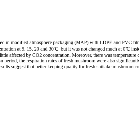
red in modified atmosphere packaging (MAP) with LDPE and PVC films a
ntration at 5, 15, 20 and 30℃, but it was not changed much at 0℃ in
 little affected by CO2 concentration. Moreover, there was temperatu
tion period, the respiration rates of fresh mushroom were also significan
results suggest that better keeping quality for fresh shiitake mushroo