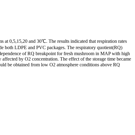
t 0,5,15,20 and 30℃. The results indicated that respiration rates
side both LDPE and PVC packages. The respiratory quotient(RQ)
re dependence of RQ breakpoint for fresh mushroom in MAP with high
tly affected by O2 concentration. The effect of the storage time became
m could be obtained from low O2 atmosphere conditions above RQ