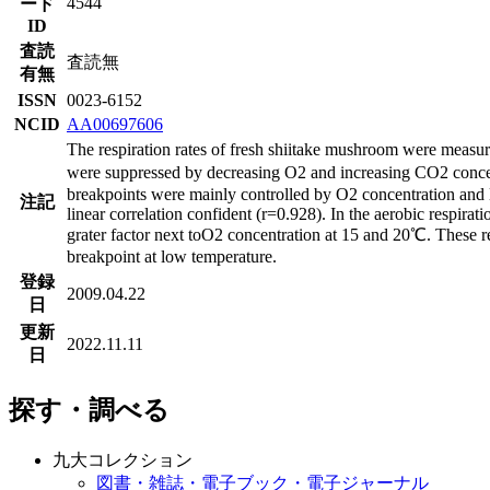
4544
ード
ID
査読
査読無
有無
ISSN
0023-6152
NCID
AA00697606
The respiration rates of fresh shiitake mushroom were measu
were suppressed by decreasing O2 and increasing CO2 conce
breakpoints were mainly controlled by O2 concentration and
注記
linear correlation confident (r=0.928). In the aerobic respira
grater factor next toO2 concentration at 15 and 20℃. These 
breakpoint at low temperature.
登録
2009.04.22
日
更新
2022.11.11
日
探す・調べる
九大コレクション
図書・雑誌・電子ブック・電子ジャーナル