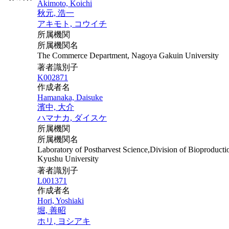
Akimoto, Koichi
秋元, 浩一
アキモト, コウイチ
所属機関
所属機関名
The Commerce Department, Nagoya Gakuin University
著者識別子
K002871
作成者名
Hamanaka, Daisuke
濱中, 大介
ハマナカ, ダイスケ
所属機関
所属機関名
Laboratory of Postharvest Science,Division of Bioproduct
Kyushu University
著者識別子
L001371
作成者名
Hori, Yoshiaki
堀, 善昭
ホリ, ヨシアキ