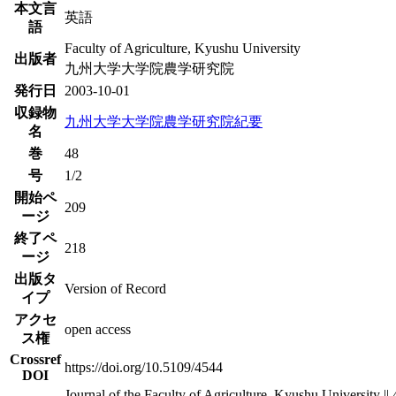
本文言
英語
語
Faculty of Agriculture, Kyushu University
出版者
九州大学大学院農学研究院
発行日
2003-10-01
収録物
九州大学大学院農学研究院紀要
名
巻
48
号
1/2
開始ペ
209
ージ
終了ペ
218
ージ
出版タ
Version of Record
イプ
アクセ
open access
ス権
Crossref
https://doi.org/10.5109/4544
DOI
Journal of the Faculty of Agriculture, Kyushu University || 