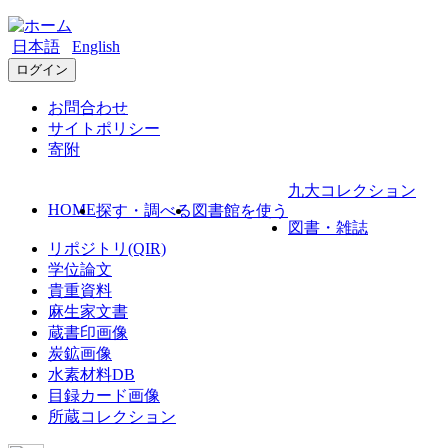
日本語
English
ログイン
お問合わせ
サイトポリシー
寄附
九大コレクション
HOME
探す・調べる
図書館を使う
図書・雑誌
リポジトリ(QIR)
学位論文
貴重資料
麻生家文書
蔵書印画像
炭鉱画像
水素材料DB
目録カード画像
所蔵コレクション