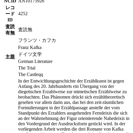
NCID
AN10175926
レコ
4252
ード
ID
査読
査読無
有無
フランツ・カフカ
Franz Kafka
ドイツ文学
主題
German Literature
The Trial
The Castleqq
In der Entwicltlungsgeschichte der Erzählkunst ist gegen
Anfang des 20. Jahrhunderts ein Übergang von der
diegetischen Erzahlweise zur mimetischen Erzählweise zu
beobachten. Das Phänomen drückt sich erzähltheoretisch
gesehen vor allem darin aus, das bei den zeit-räumlichen
Formulierungen in der Erzählpassage anstelle der vom
Standpunkt des Erzahlers ausgehenden Ferndeixis die sich
an der Wahrnehmung der Figur orientierende Nahedeixis in
den Vordergrund der Ausdrucksform gerückt wird. In der
vorliegenden Arbeit werden die drei Romane von Kafka