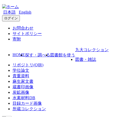
日本語
English
ログイン
お問合わせ
サイトポリシー
寄附
九大コレクション
HOME
探す・調べる
図書館を使う
図書・雑誌
リポジトリ(QIR)
学位論文
貴重資料
麻生家文書
蔵書印画像
炭鉱画像
水素材料DB
目録カード画像
所蔵コレクション