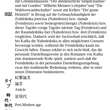
mit Grimmelshausens “Der abenteuerliche Simplicissimus"
und rnit Goethes” Wilhelm Meisters Lehrjahre”und “Die
Wahlverwandtschaften" sowie mit Kellers “Der grune
注記
Heinrich” in Bezug auf die Gebrauchshaufigkeit der
Zeitdeiktika jetzt/zuz (Nahedeixis) bzw. damals
(Ferndeixis) sowie heute/gesterz/morgez (Nahedeixis) bzw.
dieser Tag/der vorige Tag/der nächste Tag (Ferndeixis) und
der Rauimdeiktika hier (Nahedeixis) bzw. dort (Ferndeixis)
verglichen. Dadurch wird der Sachverhalt ersichtlich, daß
bei Kafka die Nahedeiktika in allen möglichsten Grenzen
bevorzugt werden, während die Ferndeiktika kaum ins
Gewicht fallen. Daraus erklärt es sich nicht bloß, das die
personale Darstellungsweise in den Romanen von Kafka
eine dominierende Rolle spielt, sondern auch daß die
Ferndeiktika in der personalen Darstellungsurngebung
zwar ihre traditionelle Bedeutung verlieren, aber in einer
neuen Dimension funktionieren.
紀要論文
タイ
論文
プ
Article
時
近現代
代・
Peri-Modern age
年代