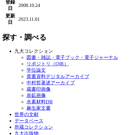
登録
2008.10.24
日
更新
2023.11.01
日
探す・調べる
九大コレクション
図書・雑誌・電子ブック・電子ジャーナル
リポジトリ（QIR）
学位論文
貴重資料デジタルアーカイブ
中村哲著述アーカイブ
蔵書印画像
炭鉱画像
水素材料DB
麻生家文書
世界の文献
データベース
所蔵コレクション
九大出版物