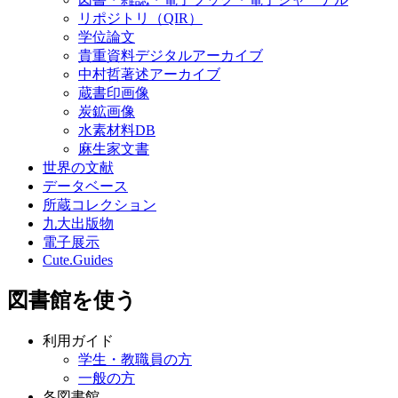
リポジトリ（QIR）
学位論文
貴重資料デジタルアーカイブ
中村哲著述アーカイブ
蔵書印画像
炭鉱画像
水素材料DB
麻生家文書
世界の文献
データベース
所蔵コレクション
九大出版物
電子展示
Cute.Guides
図書館を使う
利用ガイド
学生・教職員の方
一般の方
各図書館