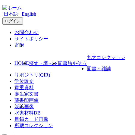
日本語
English
ログイン
お問合わせ
サイトポリシー
寄附
九大コレクション
HOME
探す・調べる
図書館を使う
図書・雑誌
リポジトリ(QIR)
学位論文
貴重資料
麻生家文書
蔵書印画像
炭鉱画像
水素材料DB
目録カード画像
所蔵コレクション