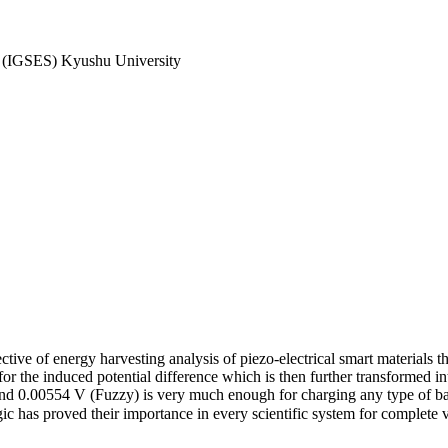
es (IGSES) Kyushu University
spective of energy harvesting analysis of piezo-electrical smart materi
or the induced potential difference which is then further transformed i
0.00554 V (Fuzzy) is very much enough for charging any type of batt
s proved their importance in every scientific system for complete vo