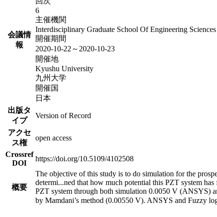
回次
6
主催機関
Interdisciplinary Graduate School Of Engineering Scienc
会議情
開催期間
報
2020-10-22～2020-10-23
開催地
Kyushu University
九州大学
開催国
日本
出版タ
Version of Record
イプ
アクセ
open access
ス権
Crossref
https://doi.org/10.5109/4102508
DOI
The objective of this study is to do simulation for the pro
determi
...
ned that how much potential this PZT system has f
概要
PZT system through both simulation 0.0050 V (ANSYS) and 
by Mamdani’s method (0.00550 V). ANSYS and Fuzzy logic ha