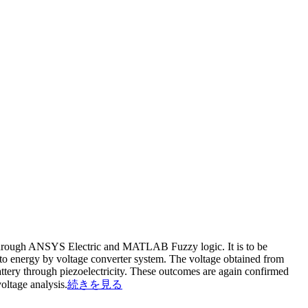
als through ANSYS Electric and MATLAB Fuzzy logic. It is to be
nto energy by voltage converter system. The voltage obtained from
ery through piezoelectricity. These outcomes are again confirmed
ltage analysis.
続きを見る