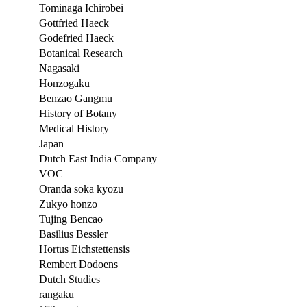
Tominaga Ichirobei
Gottfried Haeck
Godefried Haeck
Botanical Research
Nagasaki
Honzogaku
Benzao Gangmu
History of Botany
Medical History
Japan
Dutch East India Company
VOC
Oranda soka kyozu
Zukyo honzo
Tujing Bencao
Basilius Bessler
Hortus Eichstettensis
Rembert Dodoens
Dutch Studies
rangaku