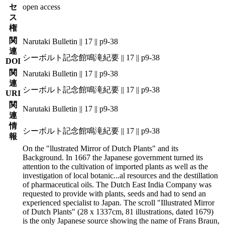
セ
open access
ス
権
関
Narutaki Bulletin || 17 || p9-38
連
シーボルト記念館鳴滝紀要 || 17 || p9-38
DOI
関
Narutaki Bulletin || 17 || p9-38
連
シーボルト記念館鳴滝紀要 || 17 || p9-38
URI
関
Narutaki Bulletin || 17 || p9-38
連
情
シーボルト記念館鳴滝紀要 || 17 || p9-38
報
On the "llustrated Mirror of Dutch Plants" and its
Background. In 1667 the Japanese government turned its
attention to the cultivation of imported plants as well as the
investigation of local botanic
...
al resources and the destillation
of pharmaceutical oils. The Dutch East India Company was
requested to provide with plants, seeds and had to send an
experienced specialist to Japan. The scroll "Illustrated Mirror
of Dutch Plants" (28 x 1337cm, 81 illustrations, dated 1679)
is the only Japanese source showing the name of Frans Braun,