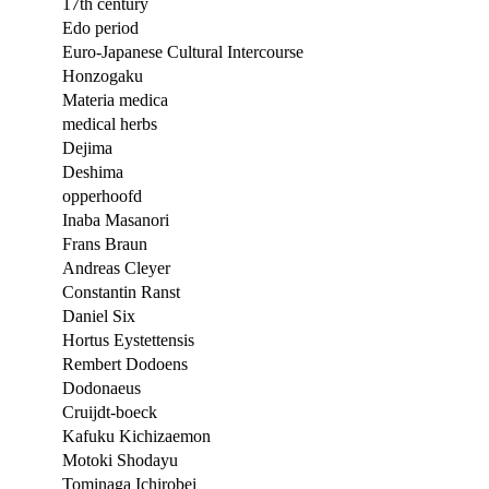
17th century
Edo period
Euro-Japanese Cultural Intercourse
Honzogaku
Materia medica
medical herbs
Dejima
Deshima
opperhoofd
Inaba Masanori
Frans Braun
Andreas Cleyer
Constantin Ranst
Daniel Six
Hortus Eystettensis
Rembert Dodoens
Dodonaeus
Cruijdt-boeck
Kafuku Kichizaemon
Motoki Shodayu
Tominaga Ichirobei