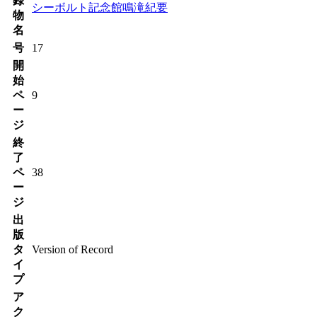
録
シーボルト記念館鳴滝紀要
物
名
号
17
開
始
ペ
9
ー
ジ
終
了
ペ
38
ー
ジ
出
版
タ
Version of Record
イ
プ
ア
ク