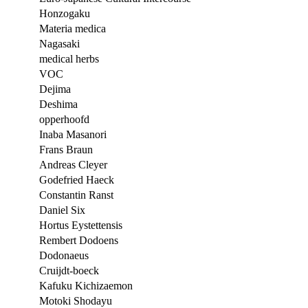
Honzogaku
Materia medica
Nagasaki
medical herbs
VOC
Dejima
Deshima
opperhoofd
Inaba Masanori
Frans Braun
Andreas Cleyer
Godefried Haeck
Constantin Ranst
Daniel Six
Hortus Eystettensis
Rembert Dodoens
Dodonaeus
Cruijdt-boeck
Kafuku Kichizaemon
Motoki Shodayu