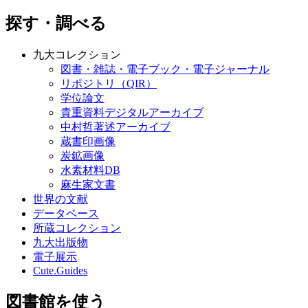
探す・調べる
九大コレクション
図書・雑誌・電子ブック・電子ジャーナル
リポジトリ（QIR）
学位論文
貴重資料デジタルアーカイブ
中村哲著述アーカイブ
蔵書印画像
炭鉱画像
水素材料DB
麻生家文書
世界の文献
データベース
所蔵コレクション
九大出版物
電子展示
Cute.Guides
図書館を使う