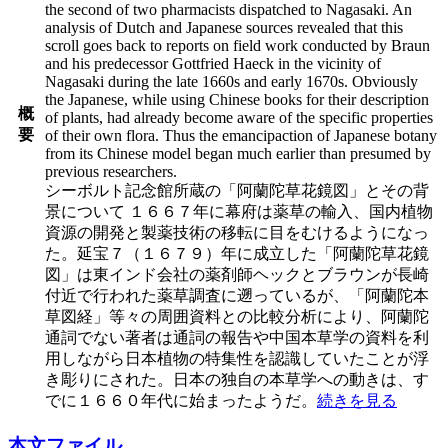
the second of two pharmacists dispatched to Nagasaki. An
analysis of Dutch and Japanese sources revealed that this
scroll goes back to reports on field work conducted by Braun
and his predecessor Gottfried Haeck in the vicinity of
Nagasaki during the late 1660s and early 1670s. Obviously
the Japanese, while using Chinese books for their description
概
of plants, had already become aware of the specific properties
要
of their own flora. Thus the emancipaction of Japanese botany
from its Chinese model began much earlier than presumed by
previous researchers.
シーボルト記念館所蔵の「阿蘭陀草花鏡図」とその背
景について １６６７年に幕府は薬草の輸入、国内植物
資源の開発と製薬技術の移転に目をむけるようになっ
た。延宝７（１６７９）年に成立した「阿蘭陀草花鏡
図」は東インド会社の薬剤師ヘックとブラウンが長崎
付近で行われた薬草調査に遡っているが、「阿蘭陀本
草図経」等々の周囲資料との比較分析により、阿蘭陀
通詞でない著者は通詞の報告や中国本草学の資料を利
用しながら日本植物の特集性を認識していたことが浮
き彫りにされた。日本の独自の本草学への動きは、す
でに１６６０年代に始まったようだ。
続きを見る
本文ファイル