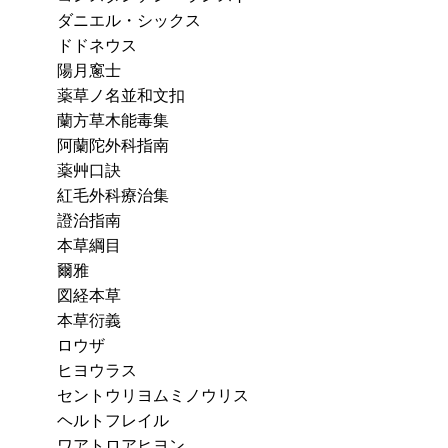
ダニエル・シックス
ドドネウス
陽月窻士
薬草ノ名並和文扣
蘭方草木能毒集
阿蘭陀外科指南
薬艸口訣
紅毛外科療治集
證治指南
本草綱目
爾雅
図経本草
本草衍義
ロウザ
ヒヨウラス
セントウリヨムミノウリス
ヘルトフレイル
ワアトロアヒヨン