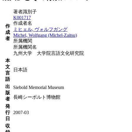
著者識別子
K001717
作成者名
作
ミヒェル, ヴォルフガング
成
Michel, Wolfgang (Michel-Zaitsu)
者
所属機関
所属機関名
九州大学 大学院言語文化研究院
本
文
日本語
言
語
出
Siebold Memorial Museum
版
長崎シーボルト博物館
者
発
行
2007-03
日
収