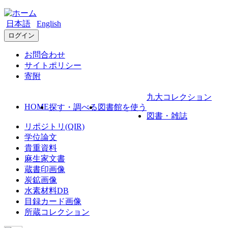
日本語
English
ログイン
お問合わせ
サイトポリシー
寄附
九大コレクション
HOME
探す・調べる
図書館を使う
図書・雑誌
リポジトリ(QIR)
学位論文
貴重資料
麻生家文書
蔵書印画像
炭鉱画像
水素材料DB
目録カード画像
所蔵コレクション