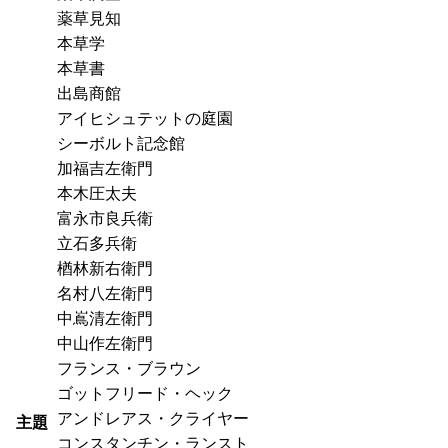
薬草見知
本草学
本草書
出島商館
アイヒシュテットの庭園
シーボルト記念館
加福吉左衛門
本木圧太夫
富永市良兵衛
立石多兵衛
楢林新右衛門
名村八左衛門
中嶌清左衛門
中山作左衛門
フランス・ブラウン
ゴットフリード・ヘック
アンドレアス・クライヤー
主題
コンスタンチン・ランスト