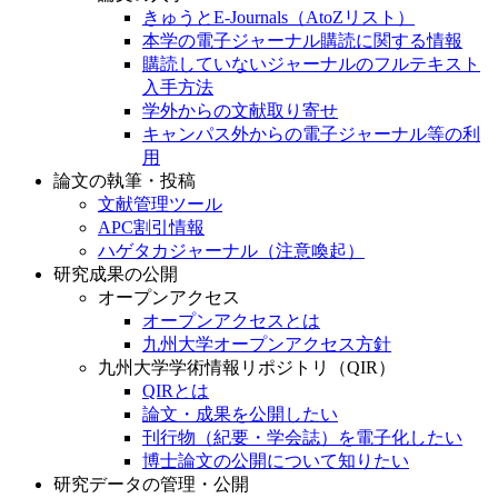
きゅうとE-Journals（AtoZリスト）
本学の電子ジャーナル購読に関する情報
購読していないジャーナルのフルテキスト
入手方法
学外からの文献取り寄せ
キャンパス外からの電子ジャーナル等の利
用
論文の執筆・投稿
文献管理ツール
APC割引情報
ハゲタカジャーナル（注意喚起）
研究成果の公開
オープンアクセス
オープンアクセスとは
九州大学オープンアクセス方針
九州大学学術情報リポジトリ（QIR）
QIRとは
論文・成果を公開したい
刊行物（紀要・学会誌）を電子化したい
博士論文の公開について知りたい
研究データの管理・公開