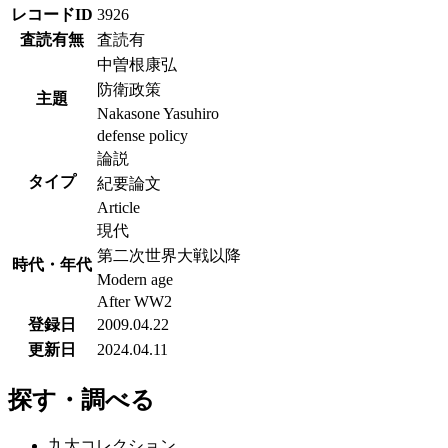
レコードID
3926
査読有無
査読有
中曽根康弘
防衛政策
主題
Nakasone Yasuhiro
defense policy
論説
タイプ
紀要論文
Article
現代
第二次世界大戦以降
時代・年代
Modern age
After WW2
登録日
2009.04.22
更新日
2024.04.11
探す・調べる
九大コレクション