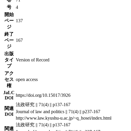
号
4
開始
ペー
137
ジ
終了
ペー
167
ジ
出版
タイ
Version of Record
プ
アク
セス
open access
権
JaLC
https://doi.org/10.15017/3926
DOI
法政研究 || 71(4) || p137-167
関連
Journal of law and politics || 71(4) || p237-167
DOI
http://www.law.kyushu-u.ac.jp/~q_hosei/index.html
法政研究 || 71(4) || p137-167
関連