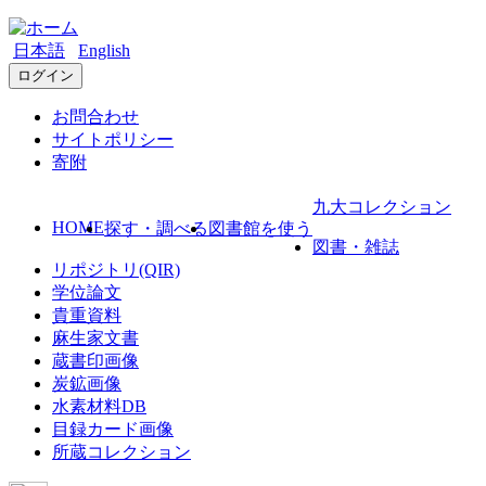
日本語
English
ログイン
お問合わせ
サイトポリシー
寄附
九大コレクション
HOME
探す・調べる
図書館を使う
図書・雑誌
リポジトリ(QIR)
学位論文
貴重資料
麻生家文書
蔵書印画像
炭鉱画像
水素材料DB
目録カード画像
所蔵コレクション