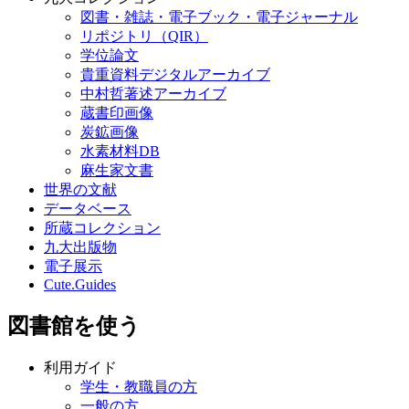
図書・雑誌・電子ブック・電子ジャーナル
リポジトリ（QIR）
学位論文
貴重資料デジタルアーカイブ
中村哲著述アーカイブ
蔵書印画像
炭鉱画像
水素材料DB
麻生家文書
世界の文献
データベース
所蔵コレクション
九大出版物
電子展示
Cute.Guides
図書館を使う
利用ガイド
学生・教職員の方
一般の方