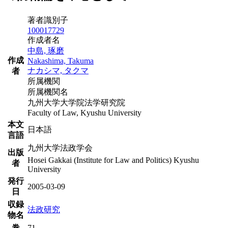
著者識別子
100017729
作成者名
中島, 琢磨
作成
Nakashima, Takuma
ナカシマ, タクマ
者
所属機関
所属機関名
九州大学大学院法学研究院
Faculty of Law, Kyushu University
本文
日本語
言語
九州大学法政学会
出版
Hosei Gakkai (Institute for Law and Politics) Kyushu
者
University
発行
2005-03-09
日
収録
法政研究
物名
巻
71