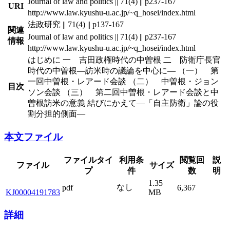
Journal of law and politics || 71(4) || p237-167
URI
http://www.law.kyushu-u.ac.jp/~q_hosei/index.html
法政研究 || 71(4) || p137-167
関連
Journal of law and politics || 71(4) || p237-167
情報
http://www.law.kyushu-u.ac.jp/~q_hosei/index.html
はじめに 一 吉田政権時代の中曽根 二 防衛庁長官
時代の中曽根―訪米時の議論を中心に― （一） 第
一回中曽根・レアード会談 （二） 中曽根・ジョン
目次
ソン会談 （三） 第二回中曽根・レアード会談と中
曽根訪米の意義 結びにかえて―「自主防衛」論の役
割分担的側面―
本文ファイル
ファイルタイ
利用条
閲覧回
説
ファイル
サイズ
プ
件
数
明
1.35
なし
pdf
6,367
KJ00004191783
MB
詳細