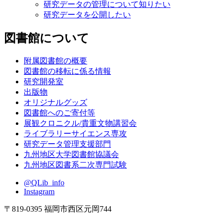
研究データの管理について知りたい
研究データを公開したい
図書館について
附属図書館の概要
図書館の移転に係る情報
研究開発室
出版物
オリジナルグッズ
図書館へのご寄付等
展観クロニクル/貴重文物講習会
ライブラリーサイエンス専攻
研究データ管理支援部門
九州地区大学図書館協議会
九州地区図書系二次専門試験
@QLib_info
Instagram
〒819-0395 福岡市西区元岡744