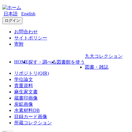
日本語
English
ログイン
お問合わせ
サイトポリシー
寄附
九大コレクション
HOME
探す・調べる
図書館を使う
図書・雑誌
リポジトリ(QIR)
学位論文
貴重資料
麻生家文書
蔵書印画像
炭鉱画像
水素材料DB
目録カード画像
所蔵コレクション