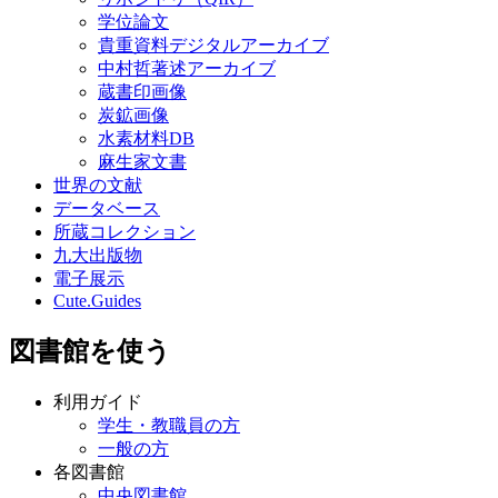
学位論文
貴重資料デジタルアーカイブ
中村哲著述アーカイブ
蔵書印画像
炭鉱画像
水素材料DB
麻生家文書
世界の文献
データベース
所蔵コレクション
九大出版物
電子展示
Cute.Guides
図書館を使う
利用ガイド
学生・教職員の方
一般の方
各図書館
中央図書館