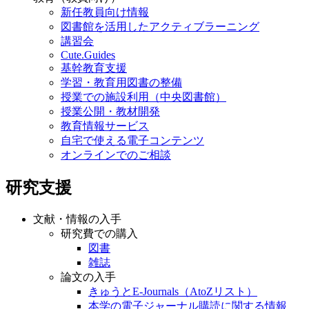
新任教員向け情報
図書館を活用したアクティブラーニング
講習会
Cute.Guides
基幹教育支援
学習・教育用図書の整備
授業での施設利用（中央図書館）
授業公開・教材開発
教育情報サービス
自宅で使える電子コンテンツ
オンラインでのご相談
研究支援
文献・情報の入手
研究費での購入
図書
雑誌
論文の入手
きゅうとE-Journals（AtoZリスト）
本学の電子ジャーナル購読に関する情報