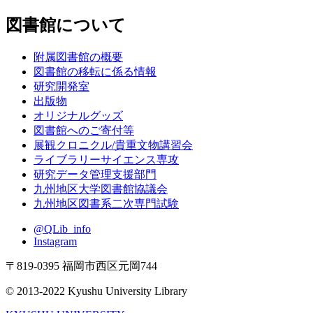
図書館について
附属図書館の概要
図書館の移転に係る情報
研究開発室
出版物
オリジナルグッズ
図書館へのご寄付等
展観クロニクル/貴重文物講習会
ライブラリーサイエンス専攻
研究データ管理支援部門
九州地区大学図書館協議会
九州地区図書系二次専門試験
@QLib_info
Instagram
〒819-0395 福岡市西区元岡744
© 2013-2022 Kyushu University Library