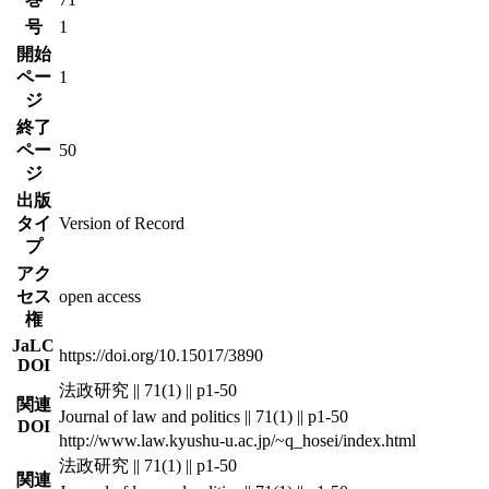
号
1
開始
ペー
1
ジ
終了
ペー
50
ジ
出版
タイ
Version of Record
プ
アク
セス
open access
権
JaLC
https://doi.org/10.15017/3890
DOI
法政研究 || 71(1) || p1-50
関連
Journal of law and politics || 71(1) || p1-50
DOI
http://www.law.kyushu-u.ac.jp/~q_hosei/index.html
法政研究 || 71(1) || p1-50
関連