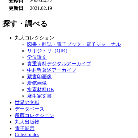
登録日
2009.04.22
更新日
2021.02.19
探す・調べる
九大コレクション
図書・雑誌・電子ブック・電子ジャーナル
リポジトリ（QIR）
学位論文
貴重資料デジタルアーカイブ
中村哲著述アーカイブ
蔵書印画像
炭鉱画像
水素材料DB
麻生家文書
世界の文献
データベース
所蔵コレクション
九大出版物
電子展示
Cute.Guides