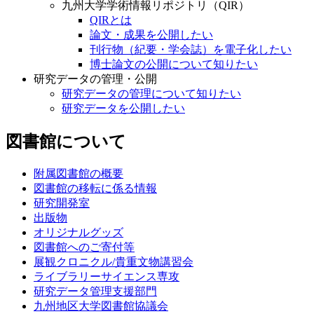
九州大学学術情報リポジトリ（QIR）
QIRとは
論文・成果を公開したい
刊行物（紀要・学会誌）を電子化したい
博士論文の公開について知りたい
研究データの管理・公開
研究データの管理について知りたい
研究データを公開したい
図書館について
附属図書館の概要
図書館の移転に係る情報
研究開発室
出版物
オリジナルグッズ
図書館へのご寄付等
展観クロニクル/貴重文物講習会
ライブラリーサイエンス専攻
研究データ管理支援部門
九州地区大学図書館協議会