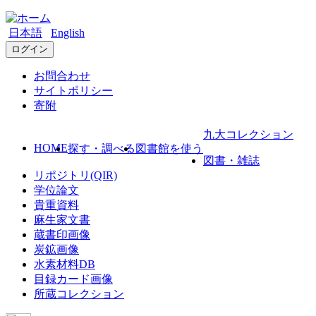
日本語
English
ログイン
お問合わせ
サイトポリシー
寄附
九大コレクション
HOME
探す・調べる
図書館を使う
図書・雑誌
リポジトリ(QIR)
学位論文
貴重資料
麻生家文書
蔵書印画像
炭鉱画像
水素材料DB
目録カード画像
所蔵コレクション