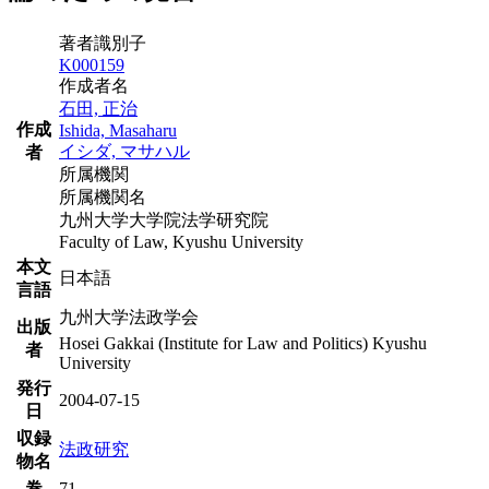
著者識別子
K000159
作成者名
石田, 正治
作成
Ishida, Masaharu
イシダ, マサハル
者
所属機関
所属機関名
九州大学大学院法学研究院
Faculty of Law, Kyushu University
本文
日本語
言語
九州大学法政学会
出版
Hosei Gakkai (Institute for Law and Politics) Kyushu
者
University
発行
2004-07-15
日
収録
法政研究
物名
巻
71