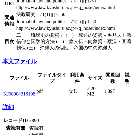
Journal of law and politics || 71(1) || p1-50
URI
http://www.law.kyushu-u.ac.jp/~q_hosei/index.html
法政研究 || 71(1) || p1-50
関連
Journal of law and politics || 71(1) || p1-50
情報
http://www.law.kyushu-u.ac.jp/~q_hosei/index.html
二 「琉球史の趨勢」 (一) 叙述の姿勢－キリスト教
目次
信仰と国学的方法 (二) 偉人伝－向象賢・蔡温・宜湾
朝保 (三) 沖縄人の個性－帝国の中の沖縄人
本文ファイル
ファイルタイ
利用条
閲覧回
説
ファイル
サイズ
プ
件
数
明
2.20
なし
pdf
1,897
KJ00004316198
MB
詳細
レコードID
3890
査読有無
査読有