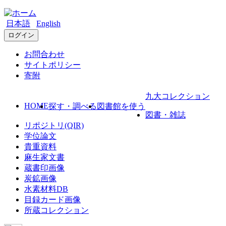
日本語
English
ログイン
お問合わせ
サイトポリシー
寄附
九大コレクション
HOME
探す・調べる
図書館を使う
図書・雑誌
リポジトリ(QIR)
学位論文
貴重資料
麻生家文書
蔵書印画像
炭鉱画像
水素材料DB
目録カード画像
所蔵コレクション