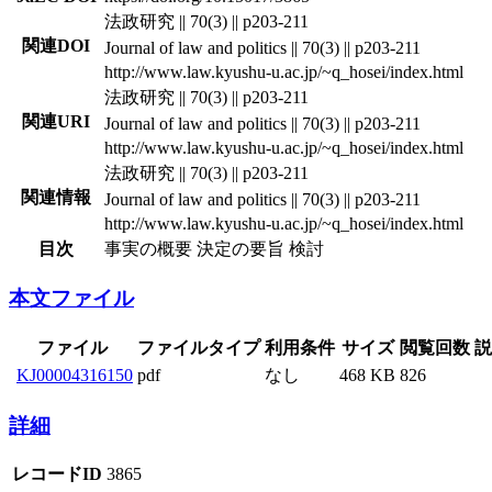
法政研究 || 70(3) || p203-211
関連DOI
Journal of law and politics || 70(3) || p203-211
http://www.law.kyushu-u.ac.jp/~q_hosei/index.html
法政研究 || 70(3) || p203-211
関連URI
Journal of law and politics || 70(3) || p203-211
http://www.law.kyushu-u.ac.jp/~q_hosei/index.html
法政研究 || 70(3) || p203-211
関連情報
Journal of law and politics || 70(3) || p203-211
http://www.law.kyushu-u.ac.jp/~q_hosei/index.html
目次
事実の概要 決定の要旨 検討
本文ファイル
ファイル
ファイルタイプ
利用条件
サイズ
閲覧回数
説
KJ00004316150
pdf
なし
468 KB
826
詳細
レコードID
3865