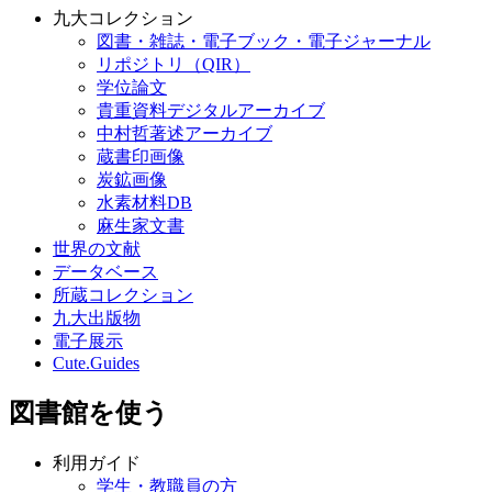
九大コレクション
図書・雑誌・電子ブック・電子ジャーナル
リポジトリ（QIR）
学位論文
貴重資料デジタルアーカイブ
中村哲著述アーカイブ
蔵書印画像
炭鉱画像
水素材料DB
麻生家文書
世界の文献
データベース
所蔵コレクション
九大出版物
電子展示
Cute.Guides
図書館を使う
利用ガイド
学生・教職員の方