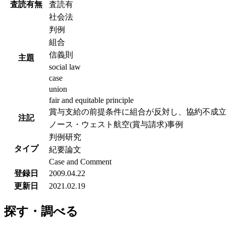
査読有無
査読有
社会法
判例
組合
信義則
主題
social law
case
union
fair and equitable principle
賞与支給の前提条件に組合が反対し、協約不成
注記
ノース・ウェスト航空(賞与請求)事例
判例研究
タイプ
紀要論文
Case and Comment
登録日
2009.04.22
更新日
2021.02.19
探す・調べる