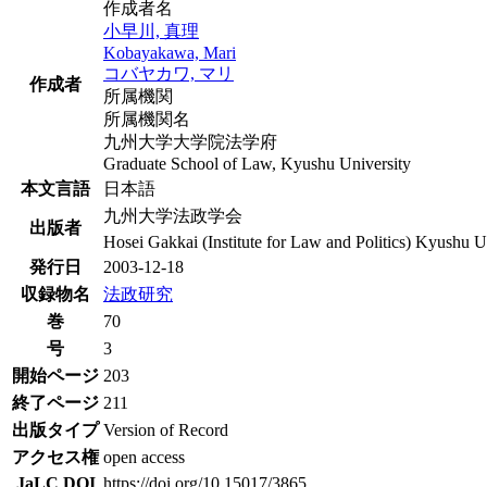
作成者名
小早川, 真理
Kobayakawa, Mari
コバヤカワ, マリ
作成者
所属機関
所属機関名
九州大学大学院法学府
Graduate School of Law, Kyushu University
本文言語
日本語
九州大学法政学会
出版者
Hosei Gakkai (Institute for Law and Politics) Kyushu U
発行日
2003-12-18
収録物名
法政研究
巻
70
号
3
開始ページ
203
終了ページ
211
出版タイプ
Version of Record
アクセス権
open access
JaLC DOI
https://doi.org/10.15017/3865