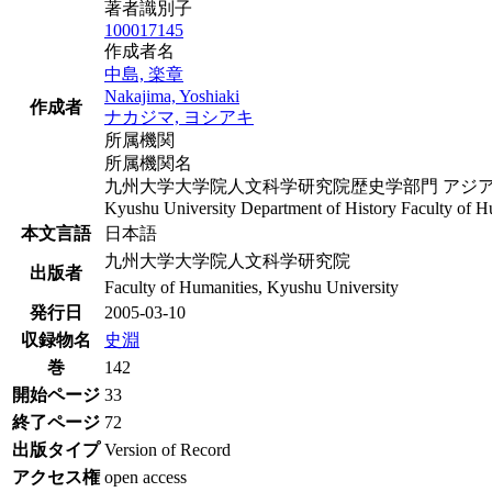
著者識別子
100017145
作成者名
中島, 楽章
Nakajima, Yoshiaki
作成者
ナカジマ, ヨシアキ
所属機関
所属機関名
九州大学大学院人文科学研究院歴史学部門 アジア史学
Kyushu University Department of History Faculty of Hum
本文言語
日本語
九州大学大学院人文科学研究院
出版者
Faculty of Humanities, Kyushu University
発行日
2005-03-10
収録物名
史淵
巻
142
開始ページ
33
終了ページ
72
出版タイプ
Version of Record
アクセス権
open access