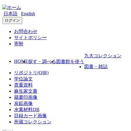
日本語
English
ログイン
お問合わせ
サイトポリシー
寄附
九大コレクション
HOME
探す・調べる
図書館を使う
図書・雑誌
リポジトリ(QIR)
学位論文
貴重資料
麻生家文書
蔵書印画像
炭鉱画像
水素材料DB
目録カード画像
所蔵コレクション