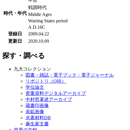
中世
戦国時代
時代・年代
Middle Ages
Warring States period
A.D.16C
登録日
2009.04.22
更新日
2020.10.09
探す・調べる
九大コレクション
図書・雑誌・電子ブック・電子ジャーナル
リポジトリ（QIR）
学位論文
貴重資料デジタルアーカイブ
中村哲著述アーカイブ
蔵書印画像
炭鉱画像
水素材料DB
麻生家文書
世界の文献