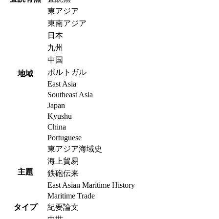
東アジア
東南アジア
日本
九州
中国
ポルトガル
地域
East Asia
Southeast Asia
Japan
Kyushu
China
Portuguese
東アジア海域史
海上貿易
主題
鉄砲伝来
East Asian Maritime History
Maritime Trade
タイプ
紀要論文