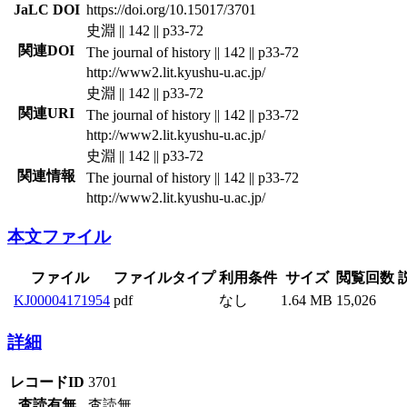
JaLC DOI
https://doi.org/10.15017/3701
史淵 || 142 || p33-72
関連DOI
The journal of history || 142 || p33-72
http://www2.lit.kyushu-u.ac.jp/
史淵 || 142 || p33-72
関連URI
The journal of history || 142 || p33-72
http://www2.lit.kyushu-u.ac.jp/
史淵 || 142 || p33-72
関連情報
The journal of history || 142 || p33-72
http://www2.lit.kyushu-u.ac.jp/
本文ファイル
ファイル
ファイルタイプ
利用条件
サイズ
閲覧回数
KJ00004171954
pdf
なし
1.64 MB
15,026
詳細
レコードID
3701
査読有無
査読無